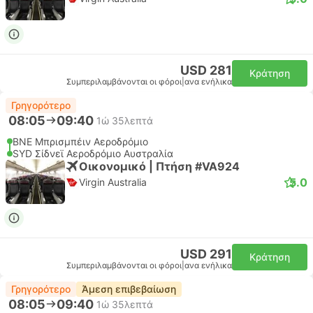
USD 281
Κράτηση
Συμπεριλαμβάνονται οι φόροι
|
ανα ενήλικα
Γρηγορότερο
08:05
09:40
1ώ 35λεπτά
BNE Μπρισμπέιν Αεροδρόμιο
SYD Σίδνεϊ Αεροδρόμιο Αυστραλία
Οικονομικό | Πτήση #VA924
5.0
Virgin Australia
USD 291
Κράτηση
Συμπεριλαμβάνονται οι φόροι
|
ανα ενήλικα
Γρηγορότερο
Άμεση επιβεβαίωση
08:05
09:40
1ώ 35λεπτά