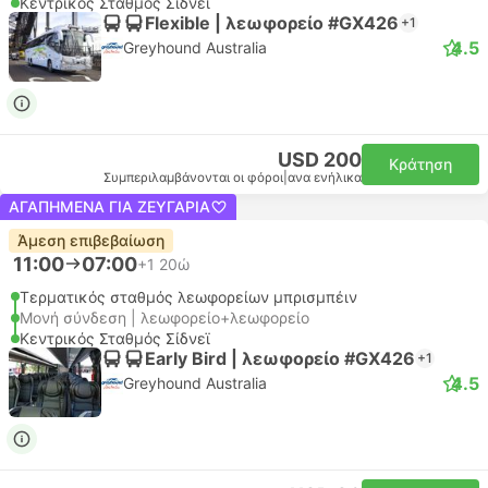
Κεντρικός Σταθμός Σίδνεϊ
Flexible | λεωφορείο #GX426
+1
4.5
Greyhound Australia
USD 200
Κράτηση
Συμπεριλαμβάνονται οι φόροι
|
ανα ενήλικα
ΑΓΑΠΗΜΈΝΑ ΓΙΑ ΖΕΥΓΆΡΙΑ
Άμεση επιβεβαίωση
11:00
07:00
+1
20ώ
Τερματικός σταθμός λεωφορείων μπρισμπέιν
Μονή σύνδεση | λεωφορείο+λεωφορείο
Κεντρικός Σταθμός Σίδνεϊ
Early Bird | λεωφορείο #GX426
+1
4.5
Greyhound Australia