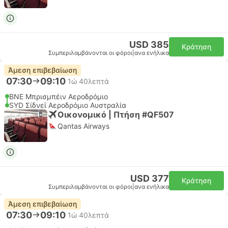
USD 385
Κράτηση
Συμπεριλαμβάνονται οι φόροι
|
ανα ενήλικα
Άμεση επιβεβαίωση
07:30
09:10
1ώ 40λεπτά
BNE Μπρισμπέιν Αεροδρόμιο
SYD Σίδνεϊ Αεροδρόμιο Αυστραλία
Οικονομικό | Πτήση #QF507
Qantas Airways
USD 377
Κράτηση
Συμπεριλαμβάνονται οι φόροι
|
ανα ενήλικα
Άμεση επιβεβαίωση
07:30
09:10
1ώ 40λεπτά