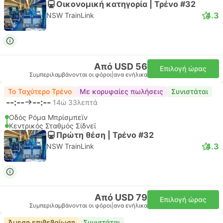
Οικονομική κατηγορία | Τρένο #32
4.3
NSW TrainLink
Από USD 56
Επιλογή ώρας
Συμπεριλαμβάνονται οι φόροι
|
ανα ενήλικα
Το Ταχύτερο Τρένο
Με κορυφαίες πωλήσεις
Συνιστάται
--:--
--:--
14ώ 33λεπτά
Οδός Ρόμα Μπρίσμπεϊν
Κεντρικός Σταθμός Σίδνεϊ
Πρώτη θέση | Τρένο #32
4.3
NSW TrainLink
Από USD 79
Επιλογή ώρας
Συμπεριλαμβάνονται οι φόροι
|
ανα ενήλικα
Άμεση επιβεβαίωση
Συνιστάται