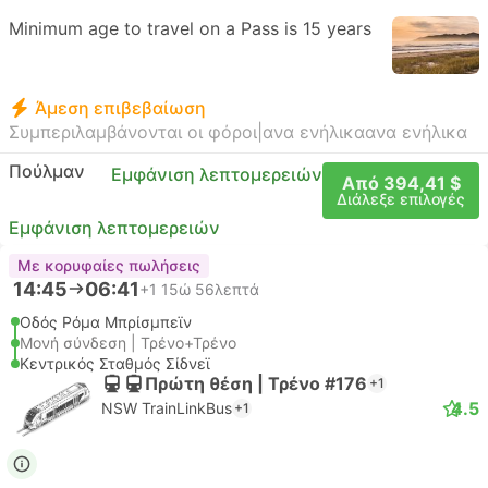
Minimum age to travel on a Pass is 15 years
Άμεση επιβεβαίωση
Συμπεριλαμβάνονται οι φόροι
|
ανα ενήλικα
ανα ενήλικα
Πούλμαν
Εμφάνιση λεπτομερειών
Από 394,41 $
Διάλεξε επιλογές
Εμφάνιση λεπτομερειών
Με κορυφαίες πωλήσεις
14:45
06:41
+1
15ώ 56λεπτά
Οδός Ρόμα Μπρίσμπεϊν
Μονή σύνδεση | Τρένο+Τρένο
Κεντρικός Σταθμός Σίδνεϊ
Πρώτη θέση | Τρένο #176
+1
4.5
NSW TrainLinkBus
+1