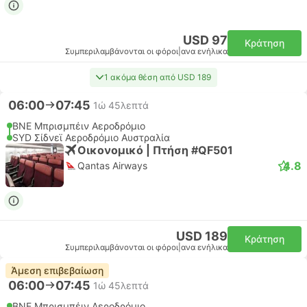
USD 97
Κράτηση
Συμπεριλαμβάνονται οι φόροι
|
ανα ενήλικα
1 ακόμα θέση από USD 189
06:00
07:45
1ώ 45λεπτά
BNE Μπρισμπέιν Αεροδρόμιο
SYD Σίδνεϊ Αεροδρόμιο Αυστραλία
Οικονομικό | Πτήση #QF501
4.8
Qantas Airways
USD 189
Κράτηση
Συμπεριλαμβάνονται οι φόροι
|
ανα ενήλικα
Άμεση επιβεβαίωση
06:00
07:45
1ώ 45λεπτά
BNE Μπρισμπέιν Αεροδρόμιο