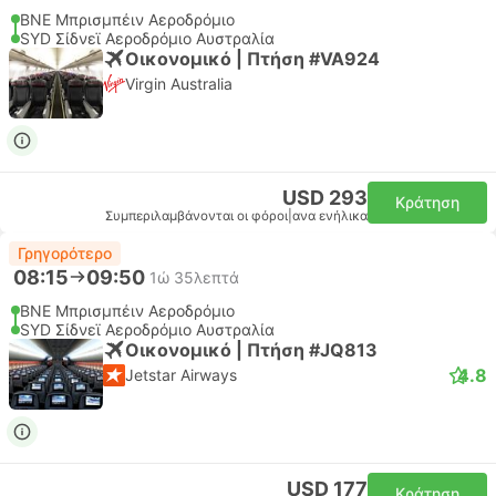
BNE Μπρισμπέιν Αεροδρόμιο
SYD Σίδνεϊ Αεροδρόμιο Αυστραλία
Οικονομικό | Πτήση #VA924
Virgin Australia
USD 293
Κράτηση
Συμπεριλαμβάνονται οι φόροι
|
ανα ενήλικα
Γρηγορότερο
08:15
09:50
1ώ 35λεπτά
BNE Μπρισμπέιν Αεροδρόμιο
SYD Σίδνεϊ Αεροδρόμιο Αυστραλία
Οικονομικό | Πτήση #JQ813
4.8
Jetstar Airways
USD 177
Κράτηση