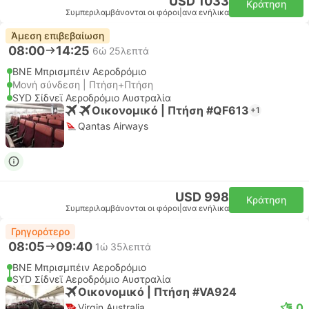
USD 1033
Κράτηση
Συμπεριλαμβάνονται οι φόροι
|
ανα ενήλικα
Άμεση επιβεβαίωση
08:00
14:25
6ώ 25λεπτά
BNE Μπρισμπέιν Αεροδρόμιο
Μονή σύνδεση | Πτήση+Πτήση
SYD Σίδνεϊ Αεροδρόμιο Αυστραλία
Οικονομικό | Πτήση #QF613
+1
Qantas Airways
USD 998
Κράτηση
Συμπεριλαμβάνονται οι φόροι
|
ανα ενήλικα
Γρηγορότερο
08:05
09:40
1ώ 35λεπτά
BNE Μπρισμπέιν Αεροδρόμιο
SYD Σίδνεϊ Αεροδρόμιο Αυστραλία
Οικονομικό | Πτήση #VA924
5.0
Virgin Australia