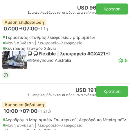
USD 96
Κράτηση
Συμπεριλαμβάνονται οι φόροι
|
ανα ενήλικα
Άμεση επιβεβαίωση
07:00
07:00
+1
1η
Τερματικός σταθμός λεωφορείων μπρισμπέιν
Μονή σύνδεση | λεωφορείο+λεωφορείο
Κεντρικός Σταθμός Σίδνεϊ
Flexible | λεωφορείο #GX421
+1
4.5
Greyhound Australia
USD 191
Κράτηση
Συμπεριλαμβάνονται οι φόροι
|
ανα ενήλικα
Άμεση επιβεβαίωση
10:00
07:00
+1
21ώ
Αεροδρόμιο Μπρισμπέιν Εσωτερικού, Αεροδρόμιο Μπρίσμπέϊν
Μονή σύνδεση | λεωφορείο+λεωφορείο