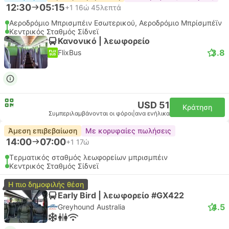
12:30
05:15
+1
16ώ 45λεπτά
Αεροδρόμιο Μπρισμπέιν Εσωτερικού, Αεροδρόμιο Μπρίσμπέϊν
Κεντρικός Σταθμός Σίδνεϊ
Κανονικό | λεωφορείο
3.8
FlixBus
USD 51
Κράτηση
Συμπεριλαμβάνονται οι φόροι
|
ανα ενήλικα
Άμεση επιβεβαίωση
Με κορυφαίες πωλήσεις
14:00
07:00
+1
17ώ
Τερματικός σταθμός λεωφορείων μπρισμπέιν
Κεντρικός Σταθμός Σίδνεϊ
Η πιο δημοφιλής θέση
Early Bird | λεωφορείο #GX422
4.5
Greyhound Australia