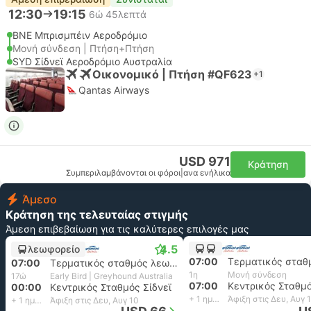
12:30
19:15
6ώ 45λεπτά
BNE Μπρισμπέιν Αεροδρόμιο
Μονή σύνδεση | Πτήση+Πτήση
SYD Σίδνεϊ Αεροδρόμιο Αυστραλία
Οικονομικό | Πτήση #QF623
+1
Qantas Airways
USD 971
Κράτηση
Συμπεριλαμβάνονται οι φόροι
|
ανα ενήλικα
Άμεσο
Κράτηση της τελευταίας στιγμής
Άμεση επιβεβαίωση για τις καλύτερες επιλογές μας
4.5
λεωφορείο
07:00
07:00
Τερματικός σταθμός λεωφορείων μπρισμπέιν
1η
Μονή σύνδεση
17ώ
Early Bird | Greyhound Australia
07:00
Κεντρικός Σταθμό
00:00
Κεντρικός Σταθμός Σίδνεϊ
+ 1 ημέρα
Άφιξη στις Δευ, Αυγ 
+ 1 ημέρα
Άφιξη στις Δευ, Αυγ 10