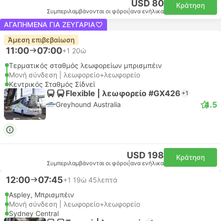
USD 80
Κράτηση
Συμπεριλαμβάνονται οι φόροι
|
ανα ενήλικα
ΑΓΑΠΗΜΈΝΑ ΓΙΑ ΖΕΥΓΆΡΙΑ
Άμεση επιβεβαίωση
11:00
07:00
+1
20ώ
Τερματικός σταθμός λεωφορείων μπρισμπέιν
Μονή σύνδεση | λεωφορείο+λεωφορείο
Κεντρικός Σταθμός Σίδνεϊ
Flexible | λεωφορείο #GX426
+1
4.5
Greyhound Australia
USD 198
Κράτηση
Συμπεριλαμβάνονται οι φόροι
|
ανα ενήλικα
12:00
07:45
+1
19ώ 45λεπτά
Aspley, Μπρισμπέιν
Μονή σύνδεση | λεωφορείο+λεωφορείο
Sydney Central