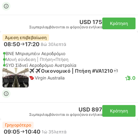
USD 175
Κράτηση
Συμπεριλαμβάνονται οι φόροι
|
ανα ενήλικα
Άμεση επιβεβαίωση
08:50
17:20
8ώ 30λεπτά
BNE Μπρισμπέιν Αεροδρόμιο
Μονή σύνδεση | Πτήση+Πτήση
SYD Σίδνεϊ Αεροδρόμιο Αυστραλία
Οικονομικό | Πτήση #VA1210
+1
5.0
Virgin Australia
USD 897
Κράτηση
Συμπεριλαμβάνονται οι φόροι
|
ανα ενήλικα
Γρηγορότερο
09:05
10:40
1ώ 35λεπτά