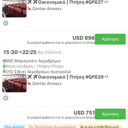
Οικονομικό | Πτήση #QF627
+1
Qantas Airways
USD 896
Κράτηση
Συμπεριλαμβάνονται οι φόροι
|
ανα ενήλικα
15:30
22:25
6ώ 55λεπτά
BNE Μπρισμπέιν Αεροδρόμιο
Μονή σύνδεση | Πτήση+Πτήση
SYD Σίδνεϊ Αεροδρόμιο Αυστραλία
Οικονομικό | Πτήση #QF629
+1
Qantas Airways
USD 751
Κράτηση
Συμπεριλαμβάνονται οι φόροι
|
ανα ενήλικα
Πιο φτηνό
Το Ταχύτερο Λεωφορείο
Άμεση επιβεβαίωση