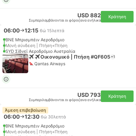
USD 882
Κράτηση
Συμπεριλαμβάνονται οι φόροι
|
ανα ενήλικα
06:00
12:15
6ώ 15λεπτά
BNE Μπρισμπέιν Αεροδρόμιο
Μονή σύνδεση | Πτήση+Πτήση
SYD Σίδνεϊ Αεροδρόμιο Αυστραλία
Οικονομικό | Πτήση #QF605
+1
Qantas Airways
USD 793
Κράτηση
Συμπεριλαμβάνονται οι φόροι
|
ανα ενήλικα
Άμεση επιβεβαίωση
06:00
12:30
6ώ 30λεπτά
BNE Μπρισμπέιν Αεροδρόμιο
Μονή σύνδεση | Πτήση+Πτήση