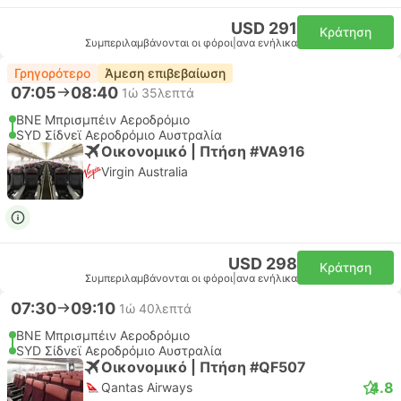
USD 291
Κράτηση
Συμπεριλαμβάνονται οι φόροι
|
ανα ενήλικα
Γρηγορότερο
Άμεση επιβεβαίωση
07:05
08:40
1ώ 35λεπτά
BNE Μπρισμπέιν Αεροδρόμιο
SYD Σίδνεϊ Αεροδρόμιο Αυστραλία
Οικονομικό | Πτήση #VA916
Virgin Australia
USD 298
Κράτηση
Συμπεριλαμβάνονται οι φόροι
|
ανα ενήλικα
07:30
09:10
1ώ 40λεπτά
BNE Μπρισμπέιν Αεροδρόμιο
SYD Σίδνεϊ Αεροδρόμιο Αυστραλία
Οικονομικό | Πτήση #QF507
4.8
Qantas Airways