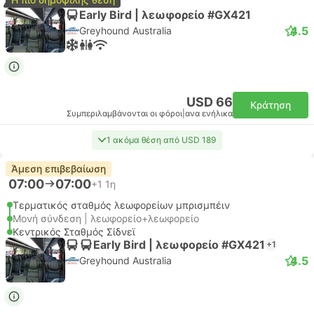
Early Bird | λεωφορείο #GX421
4.5
Greyhound Australia
USD 66
Κράτηση
Συμπεριλαμβάνονται οι φόροι
|
ανα ενήλικα
1 ακόμα θέση από USD 189
Άμεση επιβεβαίωση
07:00
07:00
+1
1η
Τερματικός σταθμός λεωφορείων μπρισμπέιν
Μονή σύνδεση | λεωφορείο+λεωφορείο
Κεντρικός Σταθμός Σίδνεϊ
Early Bird | λεωφορείο #GX421
+1
4.5
Greyhound Australia