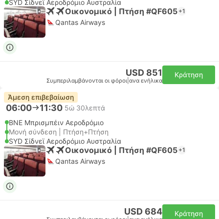
SYD Σίδνεϊ Αεροδρόμιο Αυστραλία
Οικονομικό | Πτήση #QF605
+1
Qantas Airways
USD 851
Κράτηση
Συμπεριλαμβάνονται οι φόροι
|
ανα ενήλικα
Άμεση επιβεβαίωση
06:00
11:30
5ώ 30λεπτά
BNE Μπρισμπέιν Αεροδρόμιο
Μονή σύνδεση | Πτήση+Πτήση
SYD Σίδνεϊ Αεροδρόμιο Αυστραλία
Οικονομικό | Πτήση #QF605
+1
Qantas Airways
USD 684
Κράτηση