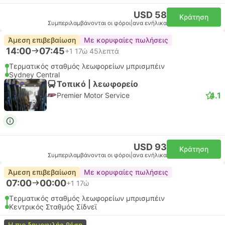
USD 58
Κράτηση
Συμπεριλαμβάνονται οι φόροι
|
ανα ενήλικα
Άμεση επιβεβαίωση
Με κορυφαίες πωλήσεις
14:00
07:45
+1
17ώ 45λεπτά
Τερματικός σταθμός λεωφορείων μπρισμπέιν
Sydney Central
Τοπικό | λεωφορείο
4.1
Premier Motor Service
USD 93
Κράτηση
Συμπεριλαμβάνονται οι φόροι
|
ανα ενήλικα
Άμεση επιβεβαίωση
Με κορυφαίες πωλήσεις
07:00
00:00
+1
17ώ
Τερματικός σταθμός λεωφορείων μπρισμπέιν
Κεντρικός Σταθμός Σίδνεϊ
Η πιο δημοφιλής θέση