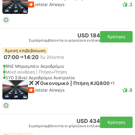
4.3
Jetstar Airways
USD 184
Κράτηση
Συμπεριλαμβάνονται οι φόροι
|
ανα ενήλικα
Άμεση επιβεβαίωση
07:00
14:20
7ώ 20λεπτά
BNE Μπρισμπέιν Αεροδρόμιο
Μονή σύνδεση | Πτήση+Πτήση
SYD Σίδνεϊ Αεροδρόμιο Αυστραλία
Οικονομικό | Πτήση #JQ800
+1
4.8
Jetstar Airways
USD 434
Κράτηση
Συμπεριλαμβάνονται οι φόροι
|
ανα ενήλικα