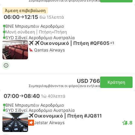
Συμπεριλαμβάνονται οι φόροι
|
ανα ενήλικα
Άμεση επιβεβαίωση
06:00
12:15
6ώ 15λεπτά
BNE Μπρισμπέιν Αεροδρόμιο
Μονή σύνδεση | Πτήση+Πτήση
SYD Σίδνεϊ Αεροδρόμιο Αυστραλία
Οικονομικό | Πτήση #QF605
+1
Qantas Airways
USD 766
Κράτηση
Συμπεριλαμβάνονται οι φόροι
|
ανα ενήλικα
07:00
08:40
1ώ 40λεπτά
BNE Μπρισμπέιν Αεροδρόμιο
SYD Σίδνεϊ Αεροδρόμιο Αυστραλία
Οικονομικό | Πτήση #JQ811
4.8
Jetstar Airways