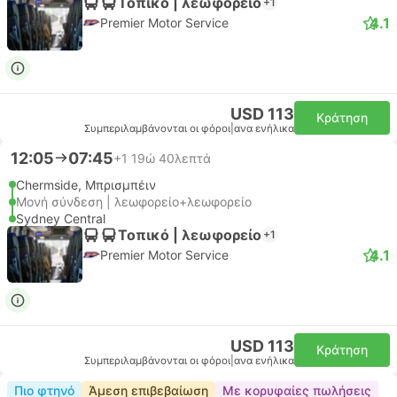
Τοπικό | λεωφορείο
+1
4.1
Premier Motor Service
USD 113
Κράτηση
Συμπεριλαμβάνονται οι φόροι
|
ανα ενήλικα
12:05
07:45
+1
19ώ 40λεπτά
Chermside, Μπρισμπέιν
Μονή σύνδεση | λεωφορείο+λεωφορείο
Sydney Central
Τοπικό | λεωφορείο
+1
4.1
Premier Motor Service
USD 113
Κράτηση
Συμπεριλαμβάνονται οι φόροι
|
ανα ενήλικα
Πιο φτηνό
Άμεση επιβεβαίωση
Με κορυφαίες πωλήσεις