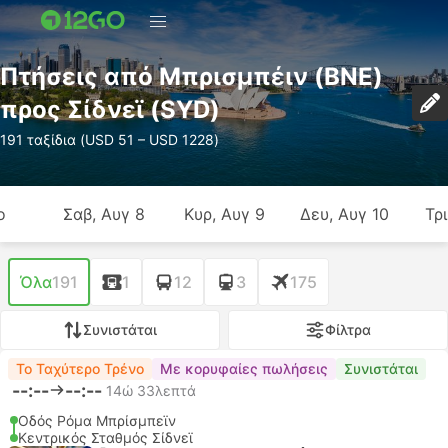
Πτήσεις από Μπρισμπέιν (BNE)
προς Σίδνεϊ (SYD)
191 ταξίδια (USD 51 – USD 1228)
ο
Σαβ, Αυγ 8
Κυρ, Αυγ 9
Δευ, Αυγ 10
Τρι
Όλα
191
1
12
3
175
Συνιστάται
Φίλτρα
Το Ταχύτερο Τρένο
Με κορυφαίες πωλήσεις
Συνιστάται
--:--
--:--
14ώ 33λεπτά
Οδός Ρόμα Μπρίσμπεϊν
Κεντρικός Σταθμός Σίδνεϊ