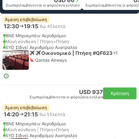
USD 66
U
Συμπεριλαμβάνονται οι φόροι
|
ανα ενήλικα
Συμπεριλαμβάνονται οι φόροι
|
Άμεση επιβεβαίωση
12:30
19:15
6ώ 45λεπτά
BNE Μπρισμπέιν Αεροδρόμιο
Μονή σύνδεση | Πτήση+Πτήση
SYD Σίδνεϊ Αεροδρόμιο Αυστραλία
Οικονομικό | Πτήση #QF623
+1
Qantas Airways
USD 937
Κράτηση
Συμπεριλαμβάνονται οι φόροι
|
ανα ενήλικα
Άμεση επιβεβαίωση
14:20
21:15
6ώ 55λεπτά
BNE Μπρισμπέιν Αεροδρόμιο
Μονή σύνδεση | Πτήση+Πτήση
SYD Σίδνεϊ Αεροδρόμιο Αυστραλία