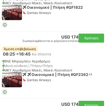
MKY Αεροδρόμιο Μακέι, Μακέι Κουίνσλαντ
Οικονομικό | Πτήση #QF1822
Qantas Airways
USD 174
Κράτηση
Συμπεριλαμβάνονται οι φόροι
|
ανα ενήλικα
Άμεση επιβεβαίωση
08:25
16:45
8ώ 20λεπτά
BNE Μπρισμπέιν Αεροδρόμιο
Μονή σύνδεση | Πτήση+Πτήση
MKY Αεροδρόμιο Μακέι, Μακέι Κουίνσλαντ
Οικονομικό | Πτήση #QF2362
+1
Qantas Airways
USD 174
Κράτηση