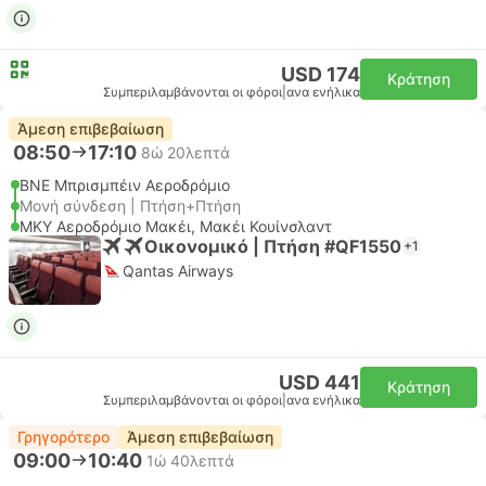
USD 174
Κράτηση
Συμπεριλαμβάνονται οι φόροι
|
ανα ενήλικα
Άμεση επιβεβαίωση
08:50
17:10
8ώ 20λεπτά
BNE Μπρισμπέιν Αεροδρόμιο
Μονή σύνδεση | Πτήση+Πτήση
MKY Αεροδρόμιο Μακέι, Μακέι Κουίνσλαντ
Οικονομικό | Πτήση #QF1550
+1
Qantas Airways
USD 441
Κράτηση
Συμπεριλαμβάνονται οι φόροι
|
ανα ενήλικα
Γρηγορότερο
Άμεση επιβεβαίωση
09:00
10:40
1ώ 40λεπτά