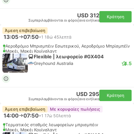
USD 312
Κράτηση
Συμπεριλαμβάνονται οι φόροι
|
ανα ενήλικα
Άμεση επιβεβαίωση
13:05
07:50
+1
18ώ 45λεπτά
Αεροδρόμιο Μπρισμπέιν Εσωτερικού, Αεροδρόμιο Μπρίσμπέϊν
Μακέι, Μακέι Κουίνσλαντ
Flexible | λεωφορείο #GX404
4.5
Greyhound Australia
USD 295
Κράτηση
Συμπεριλαμβάνονται οι φόροι
|
ανα ενήλικα
Άμεση επιβεβαίωση
Με κορυφαίες πωλήσεις
14:00
07:50
+1
17ώ 50λεπτά
Τερματικός σταθμός λεωφορείων μπρισμπέιν
Μακέι, Μακέι Κουίνσλαντ