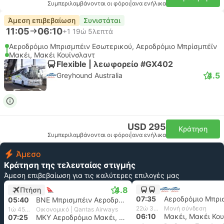
Συμπεριλαμβάνονται οι φόροι
|
ανα ενήλικα
Άμεση επιβεβαίωση
Συνιστάται
11:05
06:10
+1
19ώ 5λεπτά
Αεροδρόμιο Μπρισμπέιν Εσωτερικού, Αεροδρόμιο Μπρίσμπέϊν
Μακέι, Μακέι Κουίνσλαντ
Flexible | λεωφορείο #GX402
4.5
Greyhound Australia
USD 295
Κράτηση
Συμπεριλαμβάνονται οι φόροι
|
ανα ενήλικα
Άμεσο
Κράτηση της τελευταίας στιγμής
Άμεση επιβεβαίωση για τις καλύτερες επιλογές μας
4.8
Πτήση
07:35
05:40
BNE Μπρισμπέιν Αεροδρόμιο
22ώ 35λεπτά
Μονή σύνδεση
1ώ 45λεπτά
Οικονομικό | Qantas Airways
06:10
Μακέι, Μακέι Κου
07:25
MKY Αεροδρόμιο Μακέι, Μακέι Κουίνσλαντ