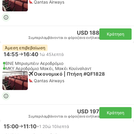
Qantas Airways
USD 188
Κράτηση
Συμπεριλαμβάνονται οι φόροι
|
ανα ενήλικα
Άμεση επιβεβαίωση
14:55
16:40
1ώ 45λεπτά
BNE Μπρισμπέιν Αεροδρόμιο
MKY Αεροδρόμιο Μακέι, Μακέι Κουίνσλαντ
Οικονομικό | Πτήση #QF1828
Qantas Airways
USD 197
Κράτηση
Συμπεριλαμβάνονται οι φόροι
|
ανα ενήλικα
15:00
11:10
+1
20ώ 10λεπτά