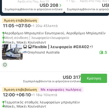
+ 1 ημέρα
Άφιξη στις Παρ, Αυγ 
Άφιξη στις Πεμ, Αυγ 13
USD 208
US
Συμπεριλαμβάνονται οι φόροι
|
ανα ενήλικα
Συμπεριλαμβάνονται οι φόροι
|
Άμεση επιβεβαίωση
11:05
07:50
+1
20ώ 45λεπτά
Αεροδρόμιο Μπρισμπέιν Εσωτερικού, Αεροδρόμιο Μπρίσμπέϊν
Μονή σύνδεση | λεωφορείο+λεωφορείο
Μακέι, Μακέι Κουίνσλαντ
Flexible | λεωφορείο #GX402
+1
4.5
Greyhound Australia
USD 317
Κράτηση
Συμπεριλαμβάνονται οι φόροι
|
ανα ενήλικα
Άμεση επιβεβαίωση
Με κορυφαίες πωλήσεις
12:00
06:10
+1
18ώ 10λεπτά
Τερματικός σταθμός λεωφορείων μπρισμπέιν
Μακέι, Μακέι Κουίνσλαντ