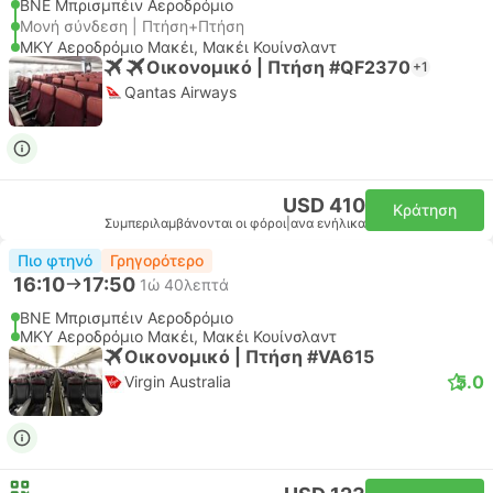
BNE Μπρισμπέιν Αεροδρόμιο
Μονή σύνδεση | Πτήση+Πτήση
MKY Αεροδρόμιο Μακέι, Μακέι Κουίνσλαντ
Οικονομικό | Πτήση #QF2370
+1
Qantas Airways
USD 410
Κράτηση
Συμπεριλαμβάνονται οι φόροι
|
ανα ενήλικα
Πιο φτηνό
Γρηγορότερο
16:10
17:50
1ώ 40λεπτά
BNE Μπρισμπέιν Αεροδρόμιο
MKY Αεροδρόμιο Μακέι, Μακέι Κουίνσλαντ
Οικονομικό | Πτήση #VA615
5.0
Virgin Australia