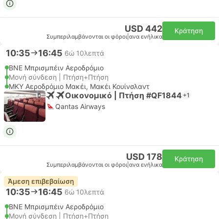
USD 442
Κράτηση
Συμπεριλαμβάνονται οι φόροι
|
ανα ενήλικα
10:35
16:45
6ώ 10λεπτά
BNE Μπρισμπέιν Αεροδρόμιο
Μονή σύνδεση | Πτήση+Πτήση
MKY Αεροδρόμιο Μακέι, Μακέι Κουίνσλαντ
Οικονομικό | Πτήση #QF1844
+1
Qantas Airways
USD 178
Κράτηση
Συμπεριλαμβάνονται οι φόροι
|
ανα ενήλικα
Άμεση επιβεβαίωση
10:35
16:45
6ώ 10λεπτά
BNE Μπρισμπέιν Αεροδρόμιο
Μονή σύνδεση | Πτήση+Πτήση