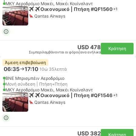
MKY Αεροδρόμιο Μακέι, Μακέι Κουίνσλαντ
Οικονομικό | Πτήση #QF1560
+1
Qantas Airways
USD 478
Κράτηση
Συμπεριλαμβάνονται οι φόροι
|
ανα ενήλικα
Άμεση επιβεβαίωση
06:35
17:10
10ώ 35λεπτά
BNE Μπρισμπέιν Αεροδρόμιο
Μονή σύνδεση | Πτήση+Πτήση
MKY Αεροδρόμιο Μακέι, Μακέι Κουίνσλαντ
Οικονομικό | Πτήση #QF1546
+1
Qantas Airways
USD 382
Κράτηση