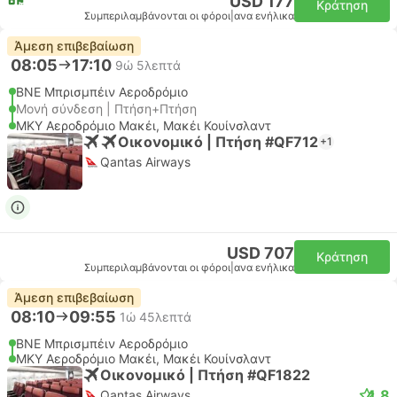
USD 177
Κράτηση
Συμπεριλαμβάνονται οι φόροι
|
ανα ενήλικα
Άμεση επιβεβαίωση
08:05
17:10
9ώ 5λεπτά
BNE Μπρισμπέιν Αεροδρόμιο
Μονή σύνδεση | Πτήση+Πτήση
MKY Αεροδρόμιο Μακέι, Μακέι Κουίνσλαντ
Οικονομικό | Πτήση #QF712
+1
Qantas Airways
USD 707
Κράτηση
Συμπεριλαμβάνονται οι φόροι
|
ανα ενήλικα
Άμεση επιβεβαίωση
08:10
09:55
1ώ 45λεπτά
BNE Μπρισμπέιν Αεροδρόμιο
MKY Αεροδρόμιο Μακέι, Μακέι Κουίνσλαντ
Οικονομικό | Πτήση #QF1822
4.8
Qantas Airways