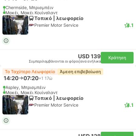
Chermside, Μπρισμπέιν
Μακέι, Μακέι Κουίνσλαντ
Τοπικό | λεωφορείο
4.1
Premier Motor Service
USD 139
Κράτηση
Συμπεριλαμβάνονται οι φόροι
|
ανα ενήλικα
Το Ταχύτερο Λεωφορείο
Άμεση επιβεβαίωση
14:20
07:20
+1
17ώ
Aspley, Μπρισμπέιν
Μακέι, Μακέι Κουίνσλαντ
Τοπικό | λεωφορείο
4.1
Premier Motor Service