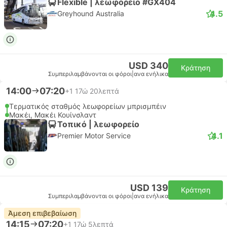
Flexible | λεωφορείο #GX404
4.5
Greyhound Australia
USD 340
Κράτηση
Συμπεριλαμβάνονται οι φόροι
|
ανα ενήλικα
14:00
07:20
+1
17ώ 20λεπτά
Τερματικός σταθμός λεωφορείων μπρισμπέιν
Μακέι, Μακέι Κουίνσλαντ
Τοπικό | λεωφορείο
4.1
Premier Motor Service
USD 139
Κράτηση
Συμπεριλαμβάνονται οι φόροι
|
ανα ενήλικα
Άμεση επιβεβαίωση
14:15
07:20
+1
17ώ 5λεπτά