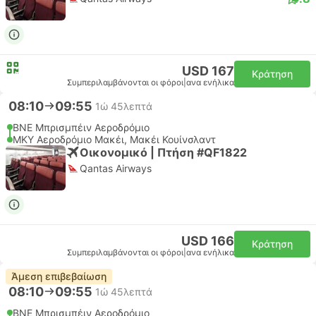
USD 167
Κράτηση
Συμπεριλαμβάνονται οι φόροι
|
ανα ενήλικα
08:10
09:55
1ώ 45λεπτά
BNE Μπρισμπέιν Αεροδρόμιο
MKY Αεροδρόμιο Μακέι, Μακέι Κουίνσλαντ
Οικονομικό | Πτήση #QF1822
Qantas Airways
USD 166
Κράτηση
Συμπεριλαμβάνονται οι φόροι
|
ανα ενήλικα
Άμεση επιβεβαίωση
08:10
09:55
1ώ 45λεπτά
BNE Μπρισμπέιν Αεροδρόμιο