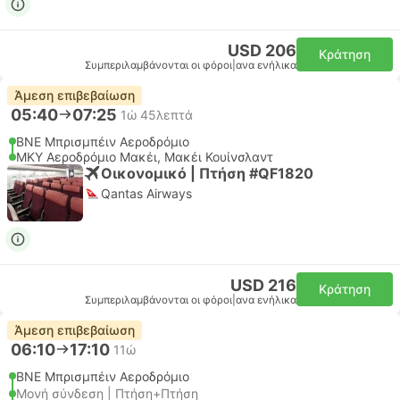
USD 206
Κράτηση
Συμπεριλαμβάνονται οι φόροι
|
ανα ενήλικα
Άμεση επιβεβαίωση
05:40
07:25
1ώ 45λεπτά
BNE Μπρισμπέιν Αεροδρόμιο
MKY Αεροδρόμιο Μακέι, Μακέι Κουίνσλαντ
Οικονομικό | Πτήση #QF1820
Qantas Airways
USD 216
Κράτηση
Συμπεριλαμβάνονται οι φόροι
|
ανα ενήλικα
Άμεση επιβεβαίωση
06:10
17:10
11ώ
BNE Μπρισμπέιν Αεροδρόμιο
Μονή σύνδεση | Πτήση+Πτήση