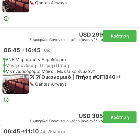
Qantas Airways
USD 299
Κράτηση
Συμπεριλαμβάνονται οι φόροι
|
ανα ενήλικα
06:45
16:45
10ώ
BNE Μπρισμπέιν Αεροδρόμιο
Μονή σύνδεση | Πτήση+Πτήση
MKY Αεροδρόμιο Μακέι, Μακέι Κουίνσλαντ
Οικονομικό | Πτήση #QF1840
+1
Qantas Airways
USD 305
Κράτηση
Συμπεριλαμβάνονται οι φόροι
|
ανα ενήλικα
06:45
11:10
4ώ 25λεπτά