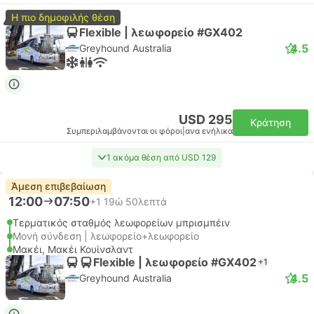
Η πιο δημοφιλής θέση
Flexible | λεωφορείο #GX402
4.5
Greyhound Australia
USD 295
Κράτηση
Συμπεριλαμβάνονται οι φόροι
|
ανα ενήλικα
1 ακόμα θέση από USD 129
Άμεση επιβεβαίωση
12:00
07:50
+1
19ώ 50λεπτά
Τερματικός σταθμός λεωφορείων μπρισμπέιν
Μονή σύνδεση | λεωφορείο+λεωφορείο
Μακέι, Μακέι Κουίνσλαντ
Flexible | λεωφορείο #GX402
+1
4.5
Greyhound Australia