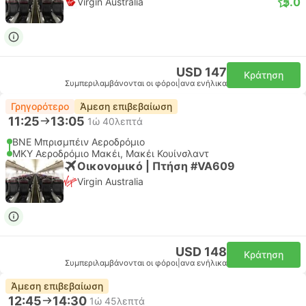
5.0
Virgin Australia
USD 147
Κράτηση
Συμπεριλαμβάνονται οι φόροι
|
ανα ενήλικα
Γρηγορότερο
Άμεση επιβεβαίωση
11:25
13:05
1ώ 40λεπτά
BNE Μπρισμπέιν Αεροδρόμιο
MKY Αεροδρόμιο Μακέι, Μακέι Κουίνσλαντ
Οικονομικό | Πτήση #VA609
Virgin Australia
USD 148
Κράτηση
Συμπεριλαμβάνονται οι φόροι
|
ανα ενήλικα
Άμεση επιβεβαίωση
12:45
14:30
1ώ 45λεπτά