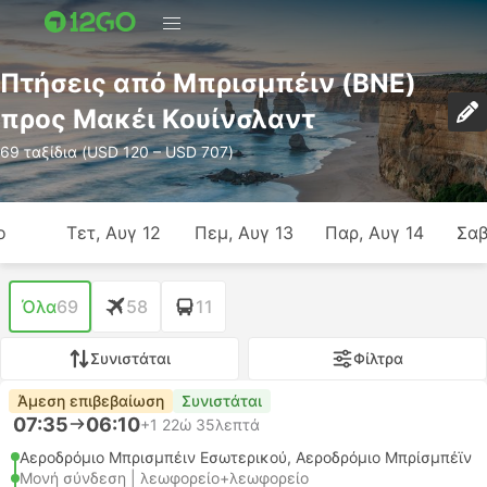
Πτήσεις από Μπρισμπέιν (BNE)
προς Μακέι Κουίνσλαντ
69 ταξίδια (USD 120 – USD 707)
ο
Τετ, Αυγ 12
Πεμ, Αυγ 13
Παρ, Αυγ 14
Σαβ
Όλα
69
58
11
Συνιστάται
Φίλτρα
Άμεση επιβεβαίωση
Συνιστάται
07:35
06:10
+1
22ώ 35λεπτά
Αεροδρόμιο Μπρισμπέιν Εσωτερικού, Αεροδρόμιο Μπρίσμπέϊν
Μονή σύνδεση | λεωφορείο+λεωφορείο