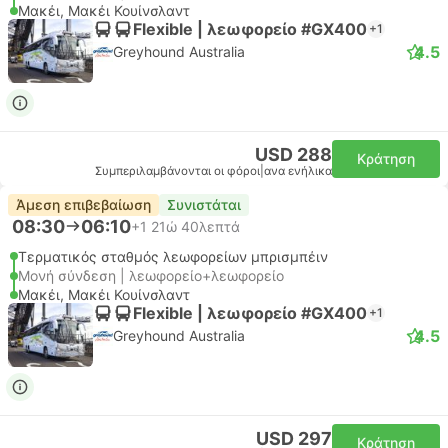
Μακέι, Μακέι Κουίνσλαντ
Flexible | λεωφορείο #GX400
+1
4.5
Greyhound Australia
USD 288
Κράτηση
Συμπεριλαμβάνονται οι φόροι
|
ανα ενήλικα
Άμεση επιβεβαίωση
Συνιστάται
08:30
06:10
+1
21ώ 40λεπτά
Τερματικός σταθμός λεωφορείων μπρισμπέιν
Μονή σύνδεση | λεωφορείο+λεωφορείο
Μακέι, Μακέι Κουίνσλαντ
Flexible | λεωφορείο #GX400
+1
4.5
Greyhound Australia
USD 297
Κράτηση