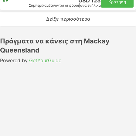
USD 123
Κράτηση
Συμπεριλαμβάνονται οι φόροι
|
ανα ενήλικα
Δείξε περισσότερα
Πράγματα να κάνεις στη Mackay
Queensland
Powered by
GetYourGuide
Μπρισμπέιν προς Μακέι Κουίνσλαντ