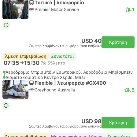
Τοπικό | λεωφορείο
4.1
Premier Motor Service
USD 40
Κράτηση
Συμπεριλαμβάνονται οι φόροι
|
ανα ενήλικα
Άμεση επιβεβαίωση
Συνιστάται
07:35
15:30
7ώ 55λεπτά
Αεροδρόμιο Μπρισμπέιν Εσωτερικού, Αεροδρόμιο Μπρίσμπέϊν
Διαμετακομιστικό Κέντρο Χέρβεϊ Μπέι
Flexible | λεωφορείο #GX400
4.5
Greyhound Australia
USD 98
Κράτηση
Συμπεριλαμβάνονται οι φόροι
|
ανα ενήλικα
Άμεση επιβεβαίωση
Με κορυφαίες πωλήσεις
Συνιστάται