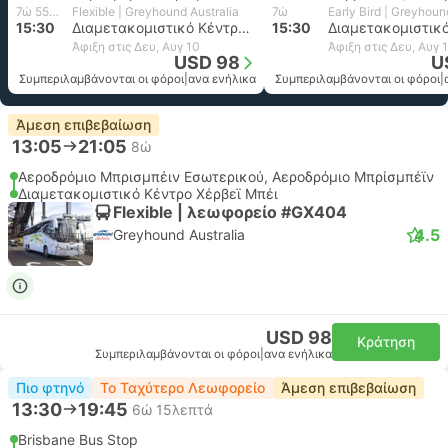
7ώ 55λεπτά
Flexible | Greyhound Australia
7ώ
Early Bird | Greyhoun
15:30
Διαμετακομιστικό Κέντρο Χέρβεϊ Μπέι
15:30
Άφιξη στις Δευ, Αυγ 10
Άφιξη στις Δευ, Αυγ 
USD 98
U
Συμπεριλαμβάνονται οι φόροι
|
ανα ενήλικα
Συμπεριλαμβάνονται οι φόροι
|
Άμεση επιβεβαίωση
13:05
21:05
8ώ
Αεροδρόμιο Μπρισμπέιν Εσωτερικού, Αεροδρόμιο Μπρίσμπέϊν
Διαμετακομιστικό Κέντρο Χέρβεϊ Μπέι
Flexible | λεωφορείο #GX404
4.5
Greyhound Australia
USD 98
Κράτηση
Συμπεριλαμβάνονται οι φόροι
|
ανα ενήλικα
Πιο φτηνό
Το Ταχύτερο Λεωφορείο
Άμεση επιβεβαίωση
13:30
19:45
6ώ 15λεπτά
Brisbane Bus Stop