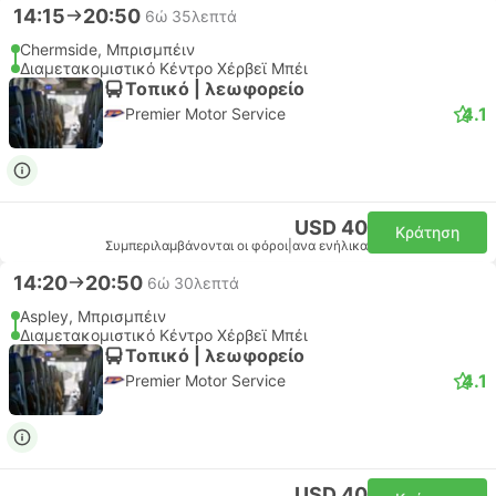
14:15
20:50
6ώ 35λεπτά
Chermside, Μπρισμπέιν
Διαμετακομιστικό Κέντρο Χέρβεϊ Μπέι
Τοπικό | λεωφορείο
4.1
Premier Motor Service
USD 40
Κράτηση
Συμπεριλαμβάνονται οι φόροι
|
ανα ενήλικα
14:20
20:50
6ώ 30λεπτά
Aspley, Μπρισμπέιν
Διαμετακομιστικό Κέντρο Χέρβεϊ Μπέι
Τοπικό | λεωφορείο
4.1
Premier Motor Service
USD 40