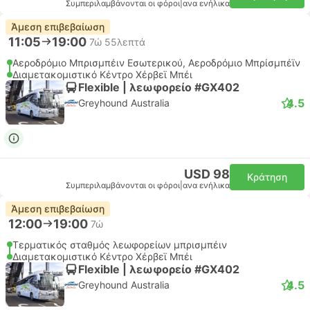
Συμπεριλαμβάνονται οι φόροι
|
ανα ενήλικα
Άμεση επιβεβαίωση
11:05
19:00
7ώ 55λεπτά
Αεροδρόμιο Μπρισμπέιν Εσωτερικού, Αεροδρόμιο Μπρίσμπέϊν
Διαμετακομιστικό Κέντρο Χέρβεϊ Μπέι
Flexible | λεωφορείο #GX402
4.5
Greyhound Australia
USD 98
Κράτηση
Συμπεριλαμβάνονται οι φόροι
|
ανα ενήλικα
Άμεση επιβεβαίωση
12:00
19:00
7ώ
Τερματικός σταθμός λεωφορείων μπρισμπέιν
Διαμετακομιστικό Κέντρο Χέρβεϊ Μπέι
Flexible | λεωφορείο #GX402
4.5
Greyhound Australia