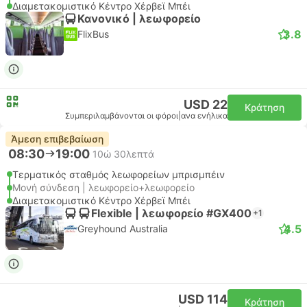
Διαμετακομιστικό Κέντρο Χέρβεϊ Μπέι
Κανονικό | λεωφορείο
3.8
FlixBus
USD 22
Κράτηση
Συμπεριλαμβάνονται οι φόροι
|
ανα ενήλικα
Άμεση επιβεβαίωση
08:30
19:00
10ώ 30λεπτά
Τερματικός σταθμός λεωφορείων μπρισμπέιν
Μονή σύνδεση | λεωφορείο+λεωφορείο
Διαμετακομιστικό Κέντρο Χέρβεϊ Μπέι
Flexible | λεωφορείο #GX400
+1
4.5
Greyhound Australia
USD 114
Κράτηση