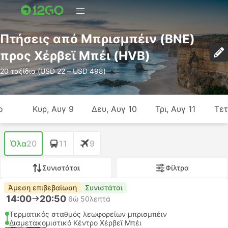
Πτήσεις από Μπρισμπέιν (BNE)
προς Χέρβεϊ Μπέι (HVB)
20 ταξίδια (USD 22 – USD 498)
ο
Κυρ, Αυγ 9
Δευ, Αυγ 10
Τρι, Αυγ 11
Τετ
Όλα
20
11
9
Συνιστάται
Φίλτρα
Άμεση επιβεβαίωση
Συνιστάται
14:00
20:50
6ώ 50λεπτά
Τερματικός σταθμός λεωφορείων μπρισμπέιν
Διαμετακομιστικό Κέντρο Χέρβεϊ Μπέι