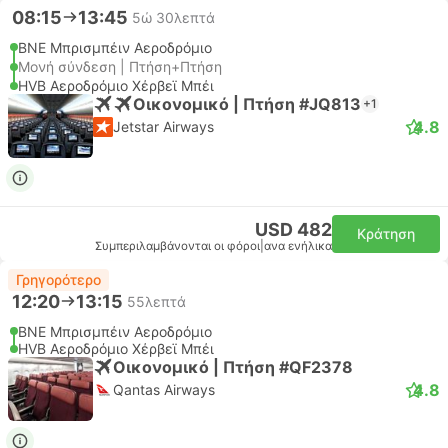
08:15
13:45
5ώ 30λεπτά
BNE Μπρισμπέιν Αεροδρόμιο
Μονή σύνδεση | Πτήση+Πτήση
HVB Αεροδρόμιο Χέρβεϊ Μπέι
Οικονομικό | Πτήση #JQ813
+1
4.8
Jetstar Airways
USD 482
Κράτηση
Συμπεριλαμβάνονται οι φόροι
|
ανα ενήλικα
Γρηγορότερο
12:20
13:15
55λεπτά
BNE Μπρισμπέιν Αεροδρόμιο
HVB Αεροδρόμιο Χέρβεϊ Μπέι
Οικονομικό | Πτήση #QF2378
4.8
Qantas Airways