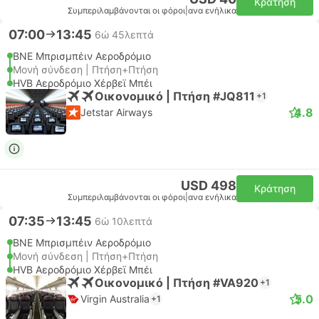
Κράτηση
Συμπεριλαμβάνονται οι φόροι
|
ανα ενήλικα
07:00
13:45
6ώ 45λεπτά
BNE Μπρισμπέιν Αεροδρόμιο
Μονή σύνδεση | Πτήση+Πτήση
HVB Αεροδρόμιο Χέρβεϊ Μπέι
Οικονομικό | Πτήση #JQ811
+1
4.8
Jetstar Airways
USD 498
Κράτηση
Συμπεριλαμβάνονται οι φόροι
|
ανα ενήλικα
07:35
13:45
6ώ 10λεπτά
BNE Μπρισμπέιν Αεροδρόμιο
Μονή σύνδεση | Πτήση+Πτήση
HVB Αεροδρόμιο Χέρβεϊ Μπέι
Οικονομικό | Πτήση #VA920
+1
5.0
Virgin Australia
+1