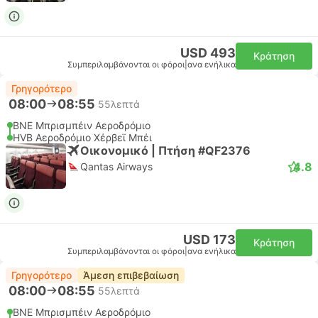
USD 493
Κράτηση
Συμπεριλαμβάνονται οι φόροι
|
ανα ενήλικα
Γρηγορότερο
08:00
08:55
55λεπτά
BNE Μπρισμπέιν Αεροδρόμιο
HVB Αεροδρόμιο Χέρβεϊ Μπέι
Οικονομικό | Πτήση #QF2376
4.8
Qantas Airways
USD 173
Κράτηση
Συμπεριλαμβάνονται οι φόροι
|
ανα ενήλικα
Γρηγορότερο
Άμεση επιβεβαίωση
08:00
08:55
55λεπτά
BNE Μπρισμπέιν Αεροδρόμιο