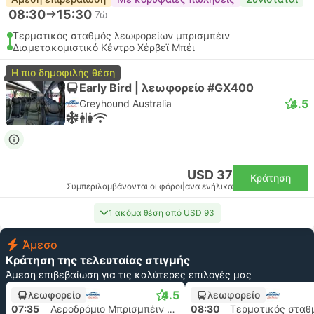
08:30
15:30
7ώ
Τερματικός σταθμός λεωφορείων μπρισμπέιν
Διαμετακομιστικό Κέντρο Χέρβεϊ Μπέι
Η πιο δημοφιλής θέση
Early Bird | λεωφορείο #GX400
4.5
Greyhound Australia
USD 37
Κράτηση
Συμπεριλαμβάνονται οι φόροι
|
ανα ενήλικα
1 ακόμα θέση από USD 93
Άμεσο
Κράτηση της τελευταίας στιγμής
Άμεση επιβεβαίωση για τις καλύτερες επιλογές μας
4.5
λεωφορείο
λεωφορείο
07:35
Αεροδρόμιο Μπρισμπέιν Εσωτερικού, Αεροδρόμιο Μπρίσμπέϊν
08:30