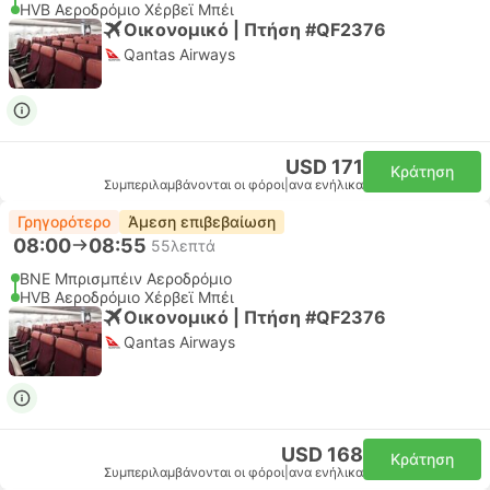
HVB Αεροδρόμιο Χέρβεϊ Μπέι
Οικονομικό | Πτήση #QF2376
Qantas Airways
USD 171
Κράτηση
Συμπεριλαμβάνονται οι φόροι
|
ανα ενήλικα
Γρηγορότερο
Άμεση επιβεβαίωση
08:00
08:55
55λεπτά
BNE Μπρισμπέιν Αεροδρόμιο
HVB Αεροδρόμιο Χέρβεϊ Μπέι
Οικονομικό | Πτήση #QF2376
Qantas Airways
USD 168
Κράτηση
Συμπεριλαμβάνονται οι φόροι
|
ανα ενήλικα