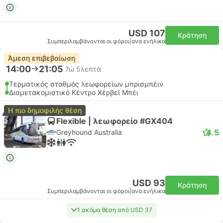
USD 107
Κράτηση
Συμπεριλαμβάνονται οι φόροι
|
ανα ενήλικα
Άμεση επιβεβαίωση
14:00
21:05
7ώ 5λεπτά
Τερματικός σταθμός λεωφορείων μπρισμπέιν
Διαμετακομιστικό Κέντρο Χέρβεϊ Μπέι
Η πιο δημοφιλής θέση
Flexible | λεωφορείο #GX404
4.5
Greyhound Australia
USD 93
Κράτηση
Συμπεριλαμβάνονται οι φόροι
|
ανα ενήλικα
1 ακόμα θέση από USD 37