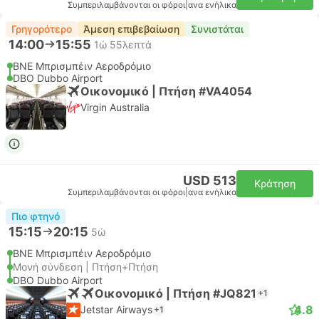
Συμπεριλαμβάνονται οι φόροι
|
ανα ενήλικα
Γρηγορότερο
Άμεση επιβεβαίωση
Συνιστάται
14:00
15:55
1ώ 55λεπτά
BNE Μπρισμπέιν Αεροδρόμιο
DBO Dubbo Airport
Οικονομικό | Πτήση #VA4054
Virgin Australia
USD 513
Κράτηση
Συμπεριλαμβάνονται οι φόροι
|
ανα ενήλικα
Πιο φτηνό
15:15
20:15
5ώ
BNE Μπρισμπέιν Αεροδρόμιο
Μονή σύνδεση | Πτήση+Πτήση
DBO Dubbo Airport
Οικονομικό | Πτήση #JQ821
+1
4.8
Jetstar Airways
+1