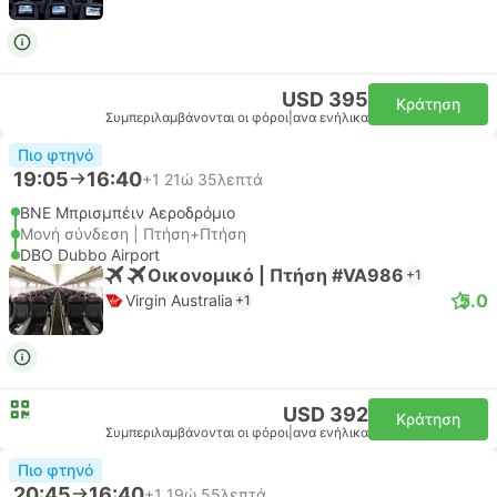
USD 395
Κράτηση
Συμπεριλαμβάνονται οι φόροι
|
ανα ενήλικα
Πιο φτηνό
19:05
16:40
+1
21ώ 35λεπτά
BNE Μπρισμπέιν Αεροδρόμιο
Μονή σύνδεση | Πτήση+Πτήση
DBO Dubbo Airport
Οικονομικό | Πτήση #VA986
+1
5.0
Virgin Australia
+1
USD 392
Κράτηση
Συμπεριλαμβάνονται οι φόροι
|
ανα ενήλικα
Πιο φτηνό
20:45
16:40
+1
19ώ 55λεπτά