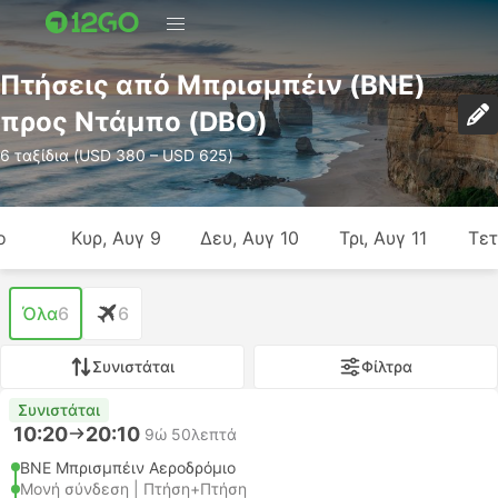
Πτήσεις από Μπρισμπέιν (BNE)
προς Ντάμπο (DBO)
6 ταξίδια (USD 380 – USD 625)
ο
Κυρ, Αυγ 9
Δευ, Αυγ 10
Τρι, Αυγ 11
Τετ
Όλα
6
6
Συνιστάται
Φίλτρα
Συνιστάται
10:20
20:10
9ώ 50λεπτά
BNE Μπρισμπέιν Αεροδρόμιο
Μονή σύνδεση | Πτήση+Πτήση