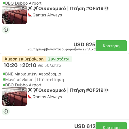
DBO Dubbo Airport
Οικονομικό | Πτήση #QF519
+1
Qantas Airways
USD 625
Κράτηση
Συμπεριλαμβάνονται οι φόροι
|
ανα ενήλικα
Άμεση επιβεβαίωση
Συνιστάται
10:20
20:10
9ώ 50λεπτά
BNE Μπρισμπέιν Αεροδρόμιο
Μονή σύνδεση | Πτήση+Πτήση
DBO Dubbo Airport
Οικονομικό | Πτήση #QF519
+1
Qantas Airways
USD 612
Κράτηση