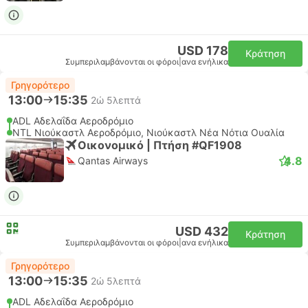
USD 178
Κράτηση
Συμπεριλαμβάνονται οι φόροι
|
ανα ενήλικα
Γρηγορότερο
13:00
15:35
2ώ 5λεπτά
ADL Αδελαΐδα Αεροδρόμιο
NTL Νιούκαστλ Αεροδρόμιο, Νιούκαστλ Νέα Νότια Ουαλία
Οικονομικό | Πτήση #QF1908
4.8
Qantas Airways
USD 432
Κράτηση
Συμπεριλαμβάνονται οι φόροι
|
ανα ενήλικα
Γρηγορότερο
13:00
15:35
2ώ 5λεπτά
ADL Αδελαΐδα Αεροδρόμιο