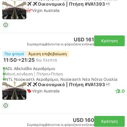
Οικονομικό | Πτήση #VA1393
+1
Virgin Australia
USD 161
Κράτηση
Συμπεριλαμβάνονται οι φόροι
|
ανα ενήλικα
Πιο φτηνό
Άμεση επιβεβαίωση
11:50
21:25
9ώ 5λεπτά
ADL Αδελαΐδα Αεροδρόμιο
Μονή σύνδεση | Πτήση+Πτήση
NTL Νιούκαστλ Αεροδρόμιο, Νιούκαστλ Νέα Νότια Ουαλία
Οικονομικό | Πτήση #VA1393
+1
5.0
Virgin Australia
USD 160
Κράτηση
Συμπεριλαμβάνονται οι φόροι
|
ανα ενήλικα