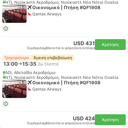
NTL Νιούκαστλ Αεροδρόμιο, Νιούκαστλ Νέα Νότια Ουαλία
Οικονομικό | Πτήση #QF1908
Qantas Airways
USD 431
Κράτηση
Συμπεριλαμβάνονται οι φόροι
|
ανα ενήλικα
Γρηγορότερο
Άμεση επιβεβαίωση
13:00
15:35
2ώ 5λεπτά
ADL Αδελαΐδα Αεροδρόμιο
NTL Νιούκαστλ Αεροδρόμιο, Νιούκαστλ Νέα Νότια Ουαλία
Οικονομικό | Πτήση #QF1908
Qantas Airways
USD 424
Κράτηση
Συμπεριλαμβάνονται οι φόροι
|
ανα ενήλικα