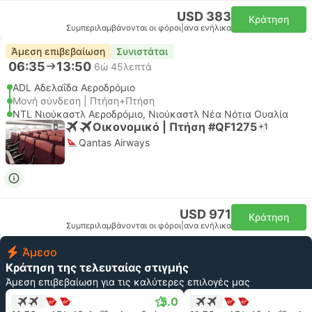
USD 383
Κράτηση
Συμπεριλαμβάνονται οι φόροι
|
ανα ενήλικα
Άμεση επιβεβαίωση
Συνιστάται
06:35
13:50
6ώ 45λεπτά
ADL Αδελαΐδα Αεροδρόμιο
Μονή σύνδεση | Πτήση+Πτήση
NTL Νιούκαστλ Αεροδρόμιο, Νιούκαστλ Νέα Νότια Ουαλία
Οικονομικό | Πτήση #QF1275
+1
Qantas Airways
USD 971
Κράτηση
Συμπεριλαμβάνονται οι φόροι
|
ανα ενήλικα
Άμεσο
Κράτηση της τελευταίας στιγμής
Άμεση επιβεβαίωση για τις καλύτερες επιλογές μας
5.0