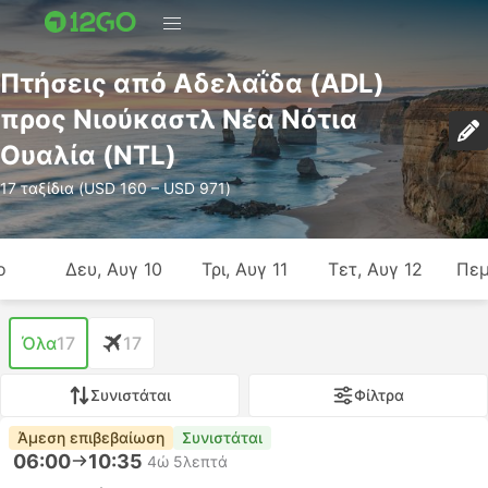
Πτήσεις από Αδελαΐδα (ADL)
προς Νιούκαστλ Νέα Νότια
Ουαλία (NTL)
17 ταξίδια (USD 160 – USD 971)
ο
Δευ, Αυγ 10
Τρι, Αυγ 11
Τετ, Αυγ 12
Πεμ
Όλα
17
17
Συνιστάται
Φίλτρα
Άμεση επιβεβαίωση
Συνιστάται
06:00
10:35
4ώ 5λεπτά