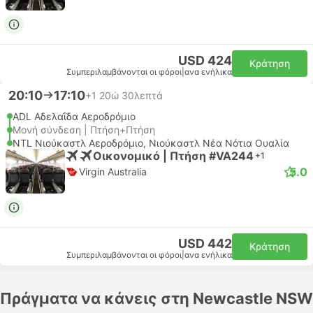
USD 424
Κράτηση
Συμπεριλαμβάνονται οι φόροι
|
ανα ενήλικα
20:10
17:10
+1
20ώ 30λεπτά
ADL Αδελαΐδα Αεροδρόμιο
Μονή σύνδεση | Πτήση+Πτήση
NTL Νιούκαστλ Αεροδρόμιο, Νιούκαστλ Νέα Νότια Ουαλία
Οικονομικό | Πτήση #VA244
+1
5.0
Virgin Australia
USD 442
Κράτηση
Συμπεριλαμβάνονται οι φόροι
|
ανα ενήλικα
Πράγματα να κάνεις στη Newcastle NSW