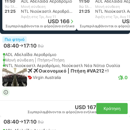
11:50
ADL Αδελαΐδα Αεροδρόμιο
11:50
ADL Αδελαΐδα Αε
9ώ 5λεπτά
Μονή σύνδεση
9ώ 5λεπτά
Μονή σύνδεση
21:25
NTL Νιούκαστλ Αεροδρόμιο, Νιούκαστλ Νέα Νότια Ουαλία
21:25
Άφιξη στις Τρι, Αυγ 11
Άφιξη στις Τρι, Αυγ 1
USD 166
US
Συμπεριλαμβάνονται οι φόροι
|
ανα ενήλικα
Συμπεριλαμβάνονται οι φόροι
|
Πιο φτηνό
08:40
17:10
8ώ
ADL Αδελαΐδα Αεροδρόμιο
Μονή σύνδεση | Πτήση+Πτήση
NTL Νιούκαστλ Αεροδρόμιο, Νιούκαστλ Νέα Νότια Ουαλία
Οικονομικό | Πτήση #VA212
+1
5.0
Virgin Australia
USD 167
Κράτηση
Συμπεριλαμβάνονται οι φόροι
|
ανα ενήλικα
08:40
17:10
8ώ