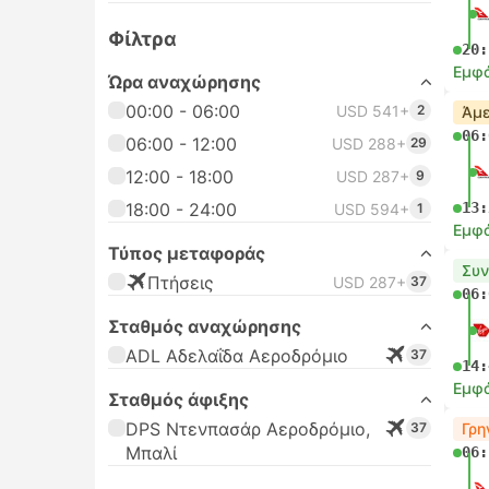
Φίλτρα
20:
Εμφά
Ώρα αναχώρησης
00:00 - 06:00
USD 541+
2
Άμε
06:
06:00 - 12:00
USD 288+
29
12:00 - 18:00
USD 287+
9
18:00 - 24:00
13:
USD 594+
1
Εμφά
Τύπος μεταφοράς
Συν
Πτήσεις
USD 287+
37
06:
Σταθμός αναχώρησης
ADL Αδελαΐδα Αεροδρόμιο
37
14:
Εμφά
Σταθμός άφιξης
DPS Ντενπασάρ Αεροδρόμιο,
37
Γρη
Μπαλί
06: