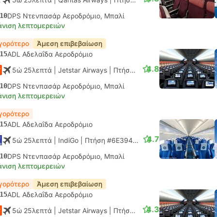
10
DPS Ντενπασάρ Αεροδρόμιο, Μπαλί
νιση λεπτομερειών
γορότερο
Άμεση επιβεβαίωση
15
ADL Αδελαΐδα Αεροδρόμιο
4.8
5ώ 25λεπτά
| Jetstar Airways
|
Πτήση #JQ125
|
Οικονομικό
10
DPS Ντενπασάρ Αεροδρόμιο, Μπαλί
νιση λεπτομερειών
γορότερο
15
ADL Αδελαΐδα Αεροδρόμιο
4.7
5ώ 25λεπτά
| IndiGo
|
Πτήση #6E3944
|
Οικονομικό
10
DPS Ντενπασάρ Αεροδρόμιο, Μπαλί
νιση λεπτομερειών
γορότερο
Άμεση επιβεβαίωση
15
ADL Αδελαΐδα Αεροδρόμιο
4.3
5ώ 25λεπτά
| Jetstar Airways
|
Πτήση #JQ125
|
Οικονομικό