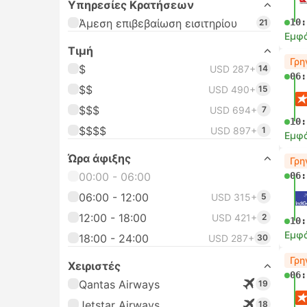
Υπηρεσίες Κρατήσεων
Άμεση επιβεβαίωση εισιτηρίου
10:
21
Εμφά
Τιμή
Γρη
$
USD 287+
14
06:
$$
USD 490+
15
$$$
USD 694+
7
10:
$$$$
USD 897+
1
Εμφά
Ώρα άφιξης
Γρη
00:00 - 06:00
06:
06:00 - 12:00
USD 315+
5
12:00 - 18:00
USD 421+
2
10:
Εμφά
18:00 - 24:00
USD 287+
30
Γρη
Χειριστές
06:
Qantas Airways
19
Jetstar Airways
18