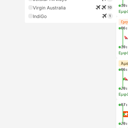
10:
Virgin Australia
10
Εμφά
IndiGo
1
Γρη
06:
10:
Εμφά
Άμε
06:
20:
Εμφά
07:
20: