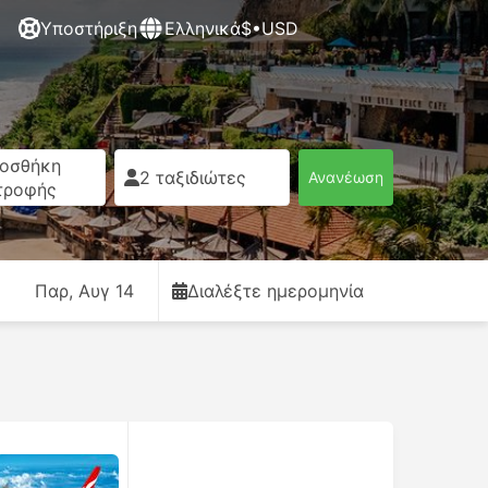
Υποστήριξη
Ελληνικά
$•USD
οσθήκη
2 ταξιδιώτες
Ανανέωση
τροφής
Παρ, Αυγ 14
Διαλέξτε ημερομηνία