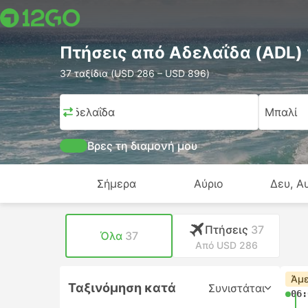
Πτήσεις από Αδελαΐδα (ADL)
37 ταξίδια (USD 286 – USD 896)
Αδελαΐδα
Μπαλί
Βρες τη διαμονή μου
Σήμερα
Αύριο
Δευ, Α
Πτήσεις
37
Όλα
37
Από USD 286
Άμε
Ταξινόμηση κατά
Συνιστάται
06: