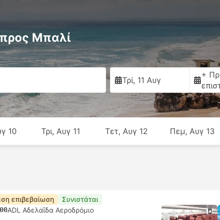
 προς Μπαλί
+ Πρ
Τρί, 11 Αυγ
επισ
υγ 10
Τρι, Αυγ 11
Τετ, Αυγ 12
Πεμ, Αυγ 13
ση επιβεβαίωση
Συνιστάται
00
ADL Αδελαΐδα Αεροδρόμιο