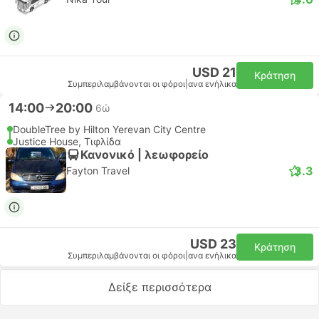
USD 21
Κράτηση
Συμπεριλαμβάνονται οι φόροι
|
ανα ενήλικα
14:00
20:00
6ώ
DoubleTree by Hilton Yerevan City Centre
Justice House, Τιφλίδα
Κανονικό | λεωφορείο
3.3
Fayton Travel
USD 23
Κράτηση
Συμπεριλαμβάνονται οι φόροι
|
ανα ενήλικα
Δείξε περισσότερα