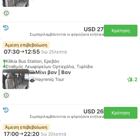
USD 27
Κράτηση
Συμπεριλαμβάνονται οι φόροι
|
ανα ενήλικα
Άμεση επιβεβαίωση
07:30
12:55
5ώ 25λεπτά
Kilikia Bus Station, Ερεβάν
Σταθμός Λεωφορείων Ορταχάλα, Τιφλίδα
Μίνι βαν | Βαν
4.2
Hayreniq Tour
USD 26
Κράτηση
Συμπεριλαμβάνονται οι φόροι
|
ανα ενήλικα
Άμεση επιβεβαίωση
17:00
22:20
5ώ 20λεπτά