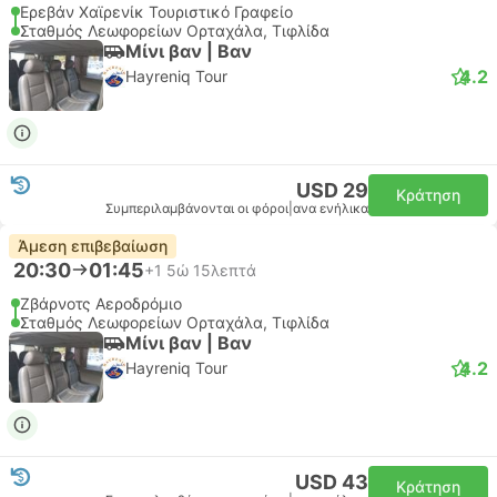
Ερεβάν Χαϊρενίκ Τουριστικό Γραφείο
Σταθμός Λεωφορείων Ορταχάλα, Τιφλίδα
Μίνι βαν | Βαν
4.2
Hayreniq Tour
USD 29
Κράτηση
Συμπεριλαμβάνονται οι φόροι
|
ανα ενήλικα
Άμεση επιβεβαίωση
20:30
01:45
+1
5ώ 15λεπτά
Ζβάρνοτς Αεροδρόμιο
Σταθμός Λεωφορείων Ορταχάλα, Τιφλίδα
Μίνι βαν | Βαν
4.2
Hayreniq Tour
USD 43
Κράτηση