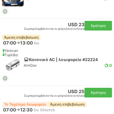
USD 23
Κράτηση
Συμπεριλαμβάνονται οι φόροι
|
ανα ενήλικα
Άμεση επιβεβαίωση
07:00
13:00
6ώ
Yerevan
Τιφλίδα
Κανονικό AC | λεωφορείο #22224
1.0
ArmDav
USD 25
Κράτηση
Συμπεριλαμβάνονται οι φόροι
|
ανα ενήλικα
Το Ταχύτερο Λεωφορείο
Άμεση επιβεβαίωση
07:00
12:30
5ώ 30λεπτά