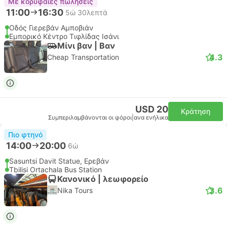
Με κορυφαίες πωλήσεις
11:00
16:30
5ώ 30λεπτά
Οδός Γιερεβάν Αμποβιάν
Εμπορικό Κέντρο Τιφλίδας Ισάνι
Μίνι βαν | Βαν
4.3
Cheap Transportation
USD 20
Κράτηση
Συμπεριλαμβάνονται οι φόροι
|
ανα ενήλικα
Πιο φτηνό
14:00
20:00
6ώ
Sasuntsi Davit Statue, Ερεβάν
Tbilisi Ortachala Bus Station
Κανονικό | λεωφορείο
3.6
Nika Tours