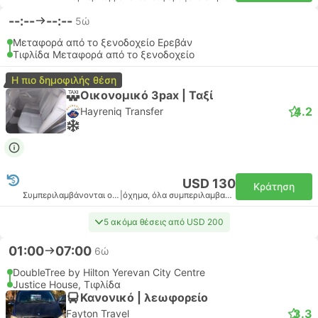
--:--
--:--
5ώ
Μεταφορά από το ξενοδοχείο Ερεβάν
Τιφλίδα Μεταφορά από το ξενοδοχείο
Η πιο δημοφιλής θέση
Οικονομικό 3pax | Ταξί
4.2
Hayreniq Transfer
USD 130
Κράτηση
Συμπεριλαμβάνονται οι φόροι
|
όχημα, όλα συμπεριλαμβανομένου
5 ακόμα θέσεις από USD 200
01:00
07:00
6ώ
DoubleTree by Hilton Yerevan City Centre
Justice House, Τιφλίδα
Κανονικό | λεωφορείο
3.3
Fayton Travel