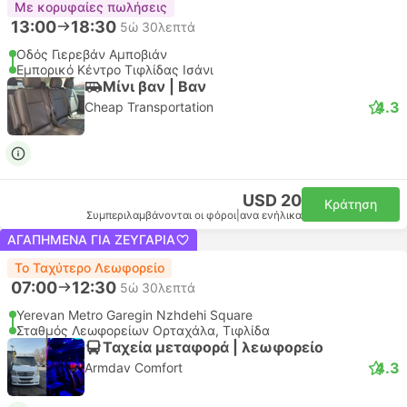
Με κορυφαίες πωλήσεις
13:00
18:30
5ώ 30λεπτά
Οδός Γιερεβάν Αμποβιάν
Εμπορικό Κέντρο Τιφλίδας Ισάνι
Μίνι βαν | Βαν
4.3
Cheap Transportation
USD 20
Κράτηση
Συμπεριλαμβάνονται οι φόροι
|
ανα ενήλικα
ΑΓΑΠΗΜΈΝΑ ΓΙΑ ΖΕΥΓΆΡΙΑ
Το Ταχύτερο Λεωφορείο
07:00
12:30
5ώ 30λεπτά
Yerevan Metro Garegin Nzhdehi Square
Σταθμός Λεωφορείων Ορταχάλα, Τιφλίδα
Ταχεία μεταφορά | λεωφορείο
4.3
Armdav Comfort