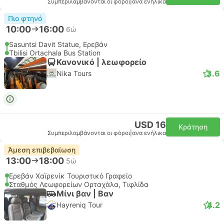
Συμπεριλαμβάνονται οι φόροι
|
ανα ενήλικα
Πιο φτηνό
10:00
16:00
6ώ
Sasuntsi Davit Statue, Ερεβάν
Tbilisi Ortachala Bus Station
Κανονικό | λεωφορείο
3.6
Nika Tours
USD 16
Κράτηση
Συμπεριλαμβάνονται οι φόροι
|
ανα ενήλικα
Άμεση επιβεβαίωση
13:00
18:00
5ώ
Ερεβάν Χαϊρενίκ Τουριστικό Γραφείο
Σταθμός Λεωφορείων Ορταχάλα, Τιφλίδα
Μίνι βαν | Βαν
4.2
Hayreniq Tour