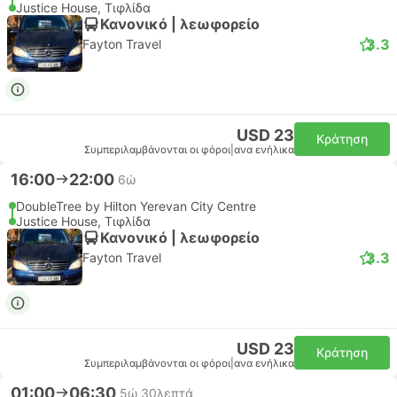
Justice House, Τιφλίδα
Κανονικό | λεωφορείο
3.3
Fayton Travel
USD 23
Κράτηση
Συμπεριλαμβάνονται οι φόροι
|
ανα ενήλικα
16:00
22:00
6ώ
DoubleTree by Hilton Yerevan City Centre
Justice House, Τιφλίδα
Κανονικό | λεωφορείο
3.3
Fayton Travel
USD 23
Κράτηση
Συμπεριλαμβάνονται οι φόροι
|
ανα ενήλικα
01:00
06:30
5ώ 30λεπτά