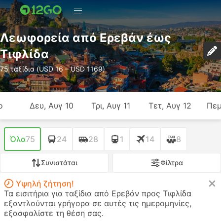
Λεωφορεία από Ερεβάν έως
Τιφλίδα
75 ταξίδια (USD 16 – USD 1169)
ο
Δευ, Αυγ 10
Τρι, Αυγ 11
Τετ, Αυγ 12
Πεμ
Όλα
75
24
28
1
14
8
Συνιστάται
Φίλτρα
Υψηλή ζήτηση!
Τα εισιτήρια για ταξίδια από Ερεβάν προς Τιφλίδα
εξαντλούνται γρήγορα σε αυτές τις ημερομηνίες,
εξασφαλίστε τη θέση σας.