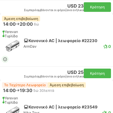
USD 23
Κράτηση
Συμπεριλαμβάνονται οι φόροι
|
ανα ενήλικα
Άμεση επιβεβαίωση
14:00
20:00
6ώ
Yerevan
Τιφλίδα
Κανονικό AC | λεωφορείο #22230
1.0
ArmDav
USD 25
Κράτηση
Συμπεριλαμβάνονται οι φόροι
|
ανα ενήλικα
Το Ταχύτερο Λεωφορείο
Άμεση επιβεβαίωση
14:00
19:30
5ώ 30λεπτά
Yerevan
Τιφλίδα
Κανονικό AC | λεωφορείο #23549
4.0
Nika Tour