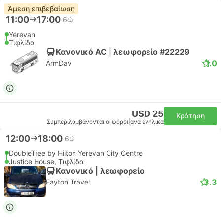
Άμεση επιβεβαίωση
11:00
17:00
6ώ
Yerevan
Τιφλίδα
Κανονικό AC | λεωφορείο #22229
1.0
ArmDav
USD 25
Κράτηση
Συμπεριλαμβάνονται οι φόροι
|
ανα ενήλικα
12:00
18:00
6ώ
DoubleTree by Hilton Yerevan City Centre
Justice House, Τιφλίδα
Κανονικό | λεωφορείο
3.3
Fayton Travel