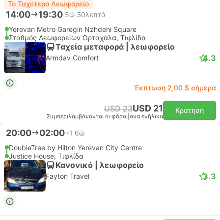
Το Ταχύτερο Λεωφορείο
14:00
19:30
5ώ 30λεπτά
Yerevan Metro Garegin Nzhdehi Square
Σταθμός Λεωφορείων Ορταχάλα, Τιφλίδα
Ταχεία μεταφορά | λεωφορείο
4.3
Armdav Comfort
Έκπτωση 2,00 $ σήμερα
USD 21
USD 23
Κράτηση
Συμπεριλαμβάνονται οι φόροι
|
ανα ενήλικα
20:00
02:00
+1
6ώ
DoubleTree by Hilton Yerevan City Centre
Justice House, Τιφλίδα
Κανονικό | λεωφορείο
3.3
Fayton Travel