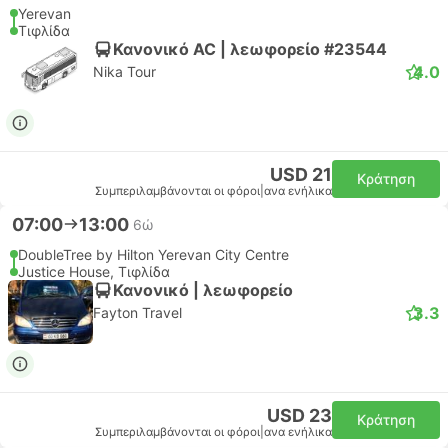
Yerevan
Τιφλίδα
Κανονικό AC | λεωφορείο #23544
4.0
Nika Tour
USD 21
Κράτηση
Συμπεριλαμβάνονται οι φόροι
|
ανα ενήλικα
07:00
13:00
6ώ
DoubleTree by Hilton Yerevan City Centre
Justice House, Τιφλίδα
Κανονικό | λεωφορείο
3.3
Fayton Travel
USD 23
Κράτηση
Συμπεριλαμβάνονται οι φόροι
|
ανα ενήλικα