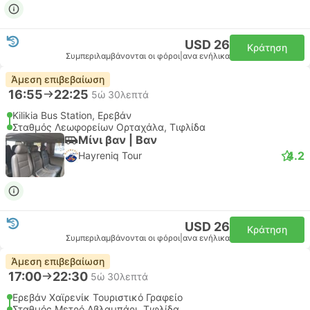
USD 26
Κράτηση
Συμπεριλαμβάνονται οι φόροι
|
ανα ενήλικα
Άμεση επιβεβαίωση
16:55
22:25
5ώ 30λεπτά
Kilikia Bus Station, Ερεβάν
Σταθμός Λεωφορείων Ορταχάλα, Τιφλίδα
Μίνι βαν | Βαν
4.2
Hayreniq Tour
USD 26
Κράτηση
Συμπεριλαμβάνονται οι φόροι
|
ανα ενήλικα
Άμεση επιβεβαίωση
17:00
22:30
5ώ 30λεπτά
Ερεβάν Χαϊρενίκ Τουριστικό Γραφείο
Σταθμός Μετρό Αβλαμπάρι, Τιφλίδα