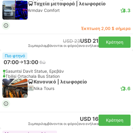
Ταχεία μεταφορά | λεωφορείο
4.3
Armdav Comfort
Έκπτωση 2,00 $ σήμερα
USD 21
USD 23
Κράτηση
Συμπεριλαμβάνονται οι φόροι
|
ανα ενήλικα
Πιο φτηνό
07:00
13:00
6ώ
Sasuntsi Davit Statue, Ερεβάν
Tbilisi Ortachala Bus Station
Κανονικό | λεωφορείο
3.6
Nika Tours
USD 16
Κράτηση
Συμπεριλαμβάνονται οι φόροι
|
ανα ενήλικα