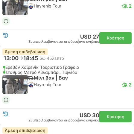
4.2
Hayreniq Tour
USD 27
Κράτηση
Συμπεριλαμβάνονται οι φόροι
|
ανα ενήλικα
Άμεση επιβεβαίωση
13:00
18:45
5ώ 45λεπτά
Ερεβάν Χαϊρενίκ Τουριστικό Γραφείο
Σταθμός Μετρό Αβλαμπάρι, Τιφλίδα
Μίνι βαν | Βαν
4.2
Hayreniq Tour
USD 30
Κράτηση
Συμπεριλαμβάνονται οι φόροι
|
ανα ενήλικα
Άμεση επιβεβαίωση