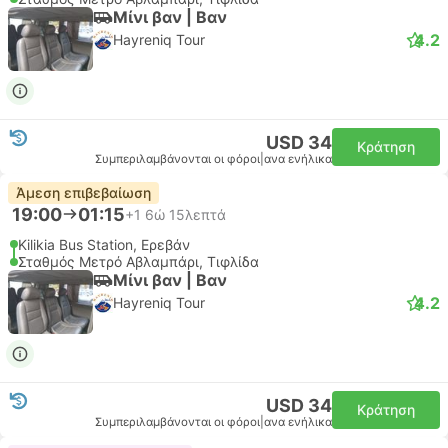
Μίνι βαν | Βαν
4.2
Hayreniq Tour
USD 34
Κράτηση
Συμπεριλαμβάνονται οι φόροι
|
ανα ενήλικα
Άμεση επιβεβαίωση
19:00
01:15
+1
6ώ 15λεπτά
Kilikia Bus Station, Ερεβάν
Σταθμός Μετρό Αβλαμπάρι, Τιφλίδα
Μίνι βαν | Βαν
4.2
Hayreniq Tour
USD 34
Κράτηση
Συμπεριλαμβάνονται οι φόροι
|
ανα ενήλικα