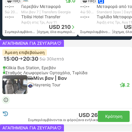
5.0
Ταξί
Ταξί
--:--
Γιερεβάν Μεταφορά
--:--
5ώ 20λεπτά
Μίνι βαν 7 | Transfers Georgia
4ώ 50λεπτά
--:--
Tbilisi Hotel Transfer
--:--
Άφιξη στις Τρι, Αυγ 11
Άφιξη στις Τρι, Αυγ 1
USD 210
US
Συμπεριλαμβάνονται οι φόροι
|
όχημα, όλα συμπεριλαμβανομένου
Συμπεριλαμβάνονται οι φόροι
|
ΑΓΑΠΗΜΈΝΑ ΓΙΑ ΖΕΥΓΆΡΙΑ
Άμεση επιβεβαίωση
15:00
20:30
5ώ 30λεπτά
Kilikia Bus Station, Ερεβάν
Σταθμός Λεωφορείων Ορταχάλα, Τιφλίδα
Μίνι βαν | Βαν
4.2
Hayreniq Tour
USD 26
Κράτηση
Συμπεριλαμβάνονται οι φόροι
|
ανα ενήλικα
ΑΓΑΠΗΜΈΝΑ ΓΙΑ ΖΕΥΓΆΡΙΑ