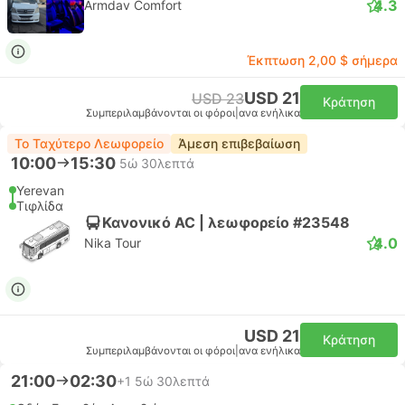
4.3
Armdav Comfort
Έκπτωση 2,00 $ σήμερα
USD 21
USD 23
Κράτηση
Συμπεριλαμβάνονται οι φόροι
|
ανα ενήλικα
Το Ταχύτερο Λεωφορείο
Άμεση επιβεβαίωση
10:00
15:30
5ώ 30λεπτά
Yerevan
Τιφλίδα
Κανονικό AC | λεωφορείο #23548
4.0
Nika Tour
USD 21
Κράτηση
Συμπεριλαμβάνονται οι φόροι
|
ανα ενήλικα
21:00
02:30
+1
5ώ 30λεπτά