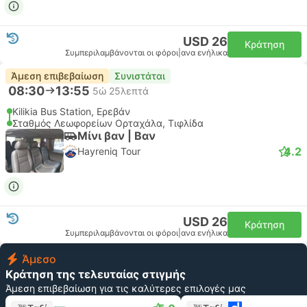
USD 26
Κράτηση
Συμπεριλαμβάνονται οι φόροι
|
ανα ενήλικα
Άμεση επιβεβαίωση
Συνιστάται
08:30
13:55
5ώ 25λεπτά
Kilikia Bus Station, Ερεβάν
Σταθμός Λεωφορείων Ορταχάλα, Τιφλίδα
Μίνι βαν | Βαν
4.2
Hayreniq Tour
USD 26
Κράτηση
Συμπεριλαμβάνονται οι φόροι
|
ανα ενήλικα
Άμεσο
Κράτηση της τελευταίας στιγμής
Άμεση επιβεβαίωση για τις καλύτερες επιλογές μας