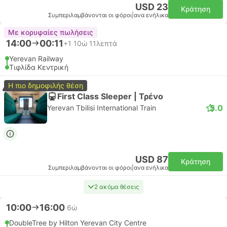
USD 23
Κράτηση
Συμπεριλαμβάνονται οι φόροι
|
ανα ενήλικα
Με κορυφαίες πωλήσεις
14:00
00:11
+1
10ώ 11λεπτά
Yerevan Railway
Τιφλίδα Κεντρική
Η πιο δημοφιλής θέση
First Class Sleeper | Τρένο
5.0
Yerevan Tbilisi International Train
USD 87
Κράτηση
Συμπεριλαμβάνονται οι φόροι
|
ανα ενήλικα
2 ακόμα θέσεις
10:00
16:00
6ώ
DoubleTree by Hilton Yerevan City Centre