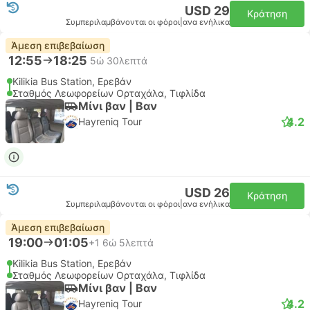
USD 29
Κράτηση
Συμπεριλαμβάνονται οι φόροι
|
ανα ενήλικα
Άμεση επιβεβαίωση
12:55
18:25
5ώ 30λεπτά
Kilikia Bus Station, Ερεβάν
Σταθμός Λεωφορείων Ορταχάλα, Τιφλίδα
Μίνι βαν | Βαν
4.2
Hayreniq Tour
USD 26
Κράτηση
Συμπεριλαμβάνονται οι φόροι
|
ανα ενήλικα
Άμεση επιβεβαίωση
19:00
01:05
+1
6ώ 5λεπτά
Kilikia Bus Station, Ερεβάν
Σταθμός Λεωφορείων Ορταχάλα, Τιφλίδα
Μίνι βαν | Βαν
4.2
Hayreniq Tour