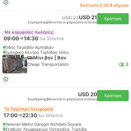
Έκπτωση 2,00 $ σήμερα
USD 21
USD 23
Κράτηση
Συμπεριλαμβάνονται οι φόροι
|
ανα ενήλικα
Με κορυφαίες πωλήσεις
09:00
14:30
5ώ 30λεπτά
Οδός Γιερεβάν Αμποβιάν
Εμπορικό Κέντρο Τιφλίδας Ισάνι
Μίνι βαν | Βαν
4.3
Cheap Transportation
USD 20
Κράτηση
Συμπεριλαμβάνονται οι φόροι
|
ανα ενήλικα
Το Ταχύτερο Λεωφορείο
17:00
22:30
5ώ 30λεπτά
Yerevan Metro Garegin Nzhdehi Square
Σταθμός Λεωφορείων Ορταχάλα, Τιφλίδα