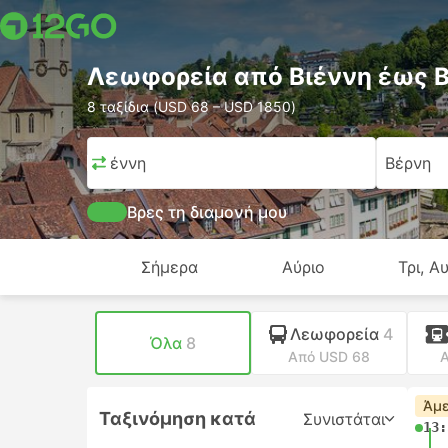
Λεωφορεία από Βιέννη έως 
8 ταξίδια (USD 68 – USD 1850)
Βιέννη
Βέρνη
Βρες τη διαμονή μου
Σήμερα
Αύριο
Τρι, Α
Λεωφορεία
4
Όλα
8
Από USD 68
Α
Άμε
Ταξινόμηση κατά
Συνιστάται
13: