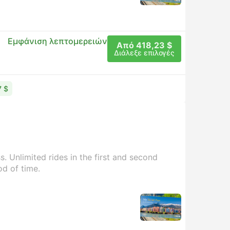
Εμφάνιση λεπτομερειών
Από 418,23 $
Διάλεξε επιλογές
7 $
. Unlimited rides in the first and second
od of time.