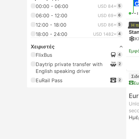
00:00 - 06:00
USD 84+
5
--:
06:00 - 12:00
USD 69+
6
12:00 - 18:00
USD 86+
5
Η π
Sta
18:00 - 24:00
USD 1482+
4
Κ
Χειριστές
Εμφά
FlixBus
4
Daytrip private transfer with
2
English speaking driver
Σιδ
EuRail Pass
2
Eu
Eur
Unlo
seco
Ημέ