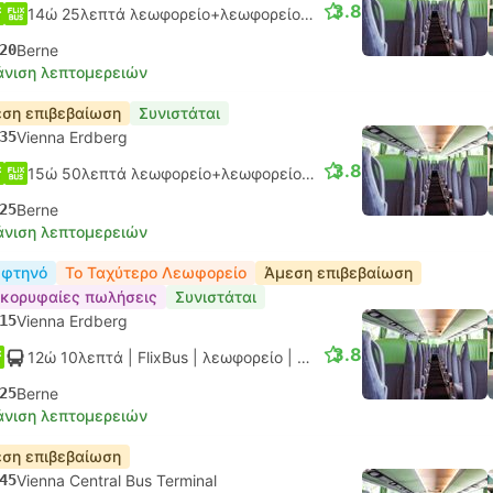
3.8
14ώ 25λεπτά λεωφορείο+λεωφορείο.
Μονή σύνδεση
20
Berne
νιση λεπτομερειών
ση επιβεβαίωση
Συνιστάται
35
Vienna Erdberg
3.8
15ώ 50λεπτά λεωφορείο+λεωφορείο.
Μονή σύνδεση
25
Berne
νιση λεπτομερειών
 φτηνό
Το Ταχύτερο Λεωφορείο
Άμεση επιβεβαίωση
κορυφαίες πωλήσεις
Συνιστάται
15
Vienna Erdberg
3.8
12ώ 10λεπτά
| FlixBus
|
λεωφορείο
|
Κανονικό
25
Berne
νιση λεπτομερειών
ση επιβεβαίωση
45
Vienna Central Bus Terminal