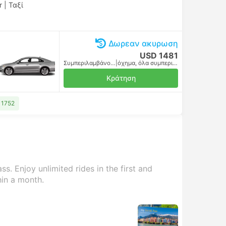
r
|
Ταξί
Δωρεαν ακυρωση
USD 1481
Συμπεριλαμβάνονται οι φόροι
|
όχημα, όλα συμπεριλαμβανομένου
Κράτηση
 1752
s. Enjoy unlimited rides in the first and
hin a month.