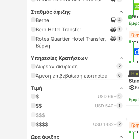
Σταθμός άφιξης
16:
+1
Berne
4
Εμφά
Bern Hotel Transfer
1
Γρη
Rotes Quartier Hotel Transfer,
1
--:
Βέρνη
Υπηρεσίες Κρατήσεων
--:
Δωρεαν ακυρωση
2
Η π
Άμεση επιβεβαίωση εισιτηρίου
6
Sta
Κ
Τιμή
$
USD 69+
5
Εμφά
$$
USD 540+
1
$$$
$$$$
USD 1482+
2
Γρη
--:
Ώρα άφιξης