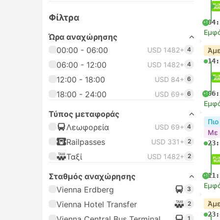
Φίλτρα
04:
+1
Εμφά
Ώρα αναχώρησης
00:00 - 06:00
USD 1482+
4
Άμε
14:
06:00 - 12:00
USD 1482+
4
12:00 - 18:00
USD 84+
6
18:00 - 24:00
06:
USD 69+
6
+1
Εμφά
Τύπος μεταφοράς
Πιο
Λεωφορεία
USD 69+
4
Με 
Railpasses
USD 331+
2
23:
Ταξί
USD 1482+
2
Σταθμός αναχώρησης
11:
+1
Εμφά
Vienna Erdberg
3
Vienna Hotel Transfer
Άμε
2
23:
Vienna Central Bus Terminal
1