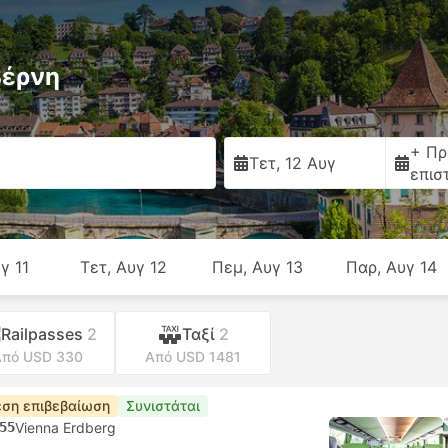
Βέρνη
+ Πρ
Τετ, 12 Αυγ
επισ
υγ 11
Τετ, Αυγ 12
Πεμ, Αυγ 13
Παρ, Αυγ 14
Railpasses
2
Ταξί
2
πό USD 330
Από USD 1481
ση επιβεβαίωση
Συνιστάται
55
Vienna Erdberg