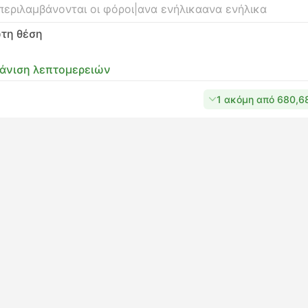
περιλαμβάνονται οι φόροι
|
ανα ενήλικα
ανα ενήλικα
τη θέση
άνιση λεπτομερειών
1 ακόμη από 680,6