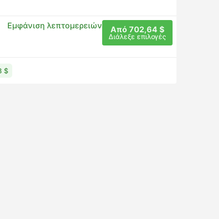
Εμφάνιση λεπτομερειών
Από 702,64 $
Διάλεξε επιλογές
8 $