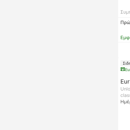
Συμ
Πρώ
Εμφ
Σιδ
Eu
Eur
Unlo
clas
Ημέ