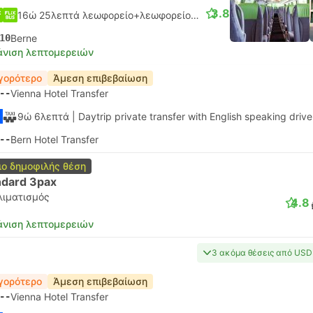
3.8
16ώ 25λεπτά λεωφορείο+λεωφορείο.
Μονή σύνδεση
10
Berne
νιση λεπτομερειών
γορότερο
Άμεση επιβεβαίωση
--
Vienna Hotel Transfer
9ώ 6λεπτά
| Daytrip private transfer with English speaking drive
--
Bern Hotel Transfer
ιο δημοφιλής θέση
ndard 3pax
λιματισμός
4.8
νιση λεπτομερειών
3 ακόμα θέσεις από USD
γορότερο
Άμεση επιβεβαίωση
--
Vienna Hotel Transfer