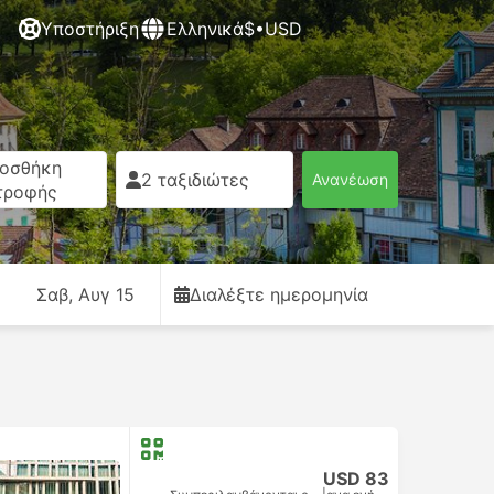
Υποστήριξη
Ελληνικά
$•USD
οσθήκη
2 ταξιδιώτες
Ανανέωση
τροφής
Σαβ, Αυγ 15
Διαλέξτε ημερομηνία
USD 83