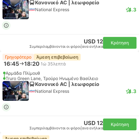
Κανονικό AC | λεωφορείο
4.3
National Express
USD 12
Κράτηση
Συμπεριλαμβάνονται οι φόροι
|
ανα ενήλικα
Γρηγορότερο
Άμεση επιβεβαίωση
16:45
18:20
1ώ 35λεπτά
Αρμάδα Πλίμουθ
Truro Green Lane, Τρούρο Ηνωμένο Βασίλειο
Κανονικό AC | λεωφορείο
4.3
National Express
USD 12
Κράτηση
Συμπεριλαμβάνονται οι φόροι
|
ανα ενήλικα
Άμεση επιβεβαίωση