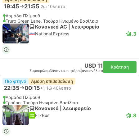
19:45
21:55
2ώ 10λεπτά
Αρμάδα Πλίμουθ
Truro Green Lane, Τρούρο Ηνωμένο Βασίλειο
Κανονικό AC | λεωφορείο
4.3
National Express
USD 11
Κράτηση
Συμπεριλαμβάνονται οι φόροι
|
ανα ενήλικα
Πιο φτηνό
Άμεση επιβεβαίωση
22:35
00:15
+1
1ώ 40λεπτά
Αρμάδα Πλίμουθ
Τρούρο, Τρούρο Ηνωμένο Βασίλειο
Κανονικό | λεωφορείο
3.8
FlixBus