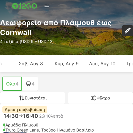
Λεωφορεία από Πλάιμουθ έως
Cornwall
4 ταξίδια (USD 9 – USD 12)
ο
Σαβ, Αυγ 8
Κυρ, Αυγ 9
Δευ, Αυγ 10
Τρι
Όλα
4
4
Συνιστάται
Φίλτρα
Άμεση επιβεβαίωση
14:30
16:40
2ώ 10λεπτά
Αρμάδα Πλίμουθ
Truro Green Lane, Τρούρο Ηνωμένο Βασίλειο