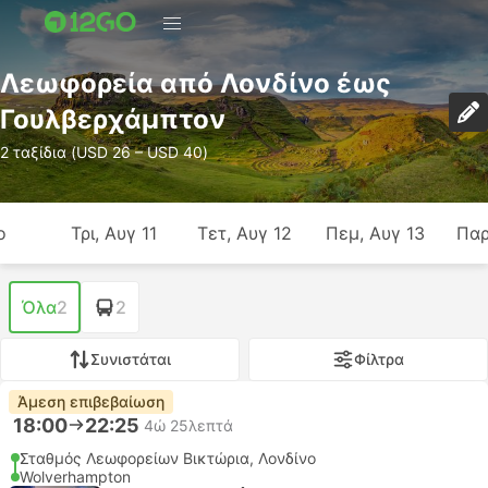
Λεωφορεία από Λονδίνο έως
Γουλβερχάμπτον
2 ταξίδια (USD 26 – USD 40)
ο
Τρι, Αυγ 11
Τετ, Αυγ 12
Πεμ, Αυγ 13
Παρ
Όλα
2
2
Συνιστάται
Φίλτρα
Άμεση επιβεβαίωση
18:00
22:25
4ώ 25λεπτά
Σταθμός Λεωφορείων Βικτώρια, Λονδίνο
Wolverhampton