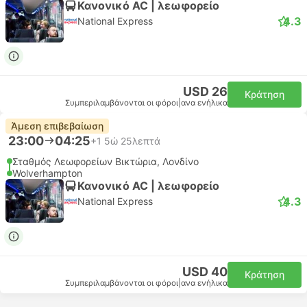
Κανονικό AC | λεωφορείο
4.3
National Express
USD 26
Κράτηση
Συμπεριλαμβάνονται οι φόροι
|
ανα ενήλικα
Άμεση επιβεβαίωση
23:00
04:25
+1
5ώ 25λεπτά
Σταθμός Λεωφορείων Βικτώρια, Λονδίνο
Wolverhampton
Κανονικό AC | λεωφορείο
4.3
National Express
USD 40
Κράτηση
Συμπεριλαμβάνονται οι φόροι
|
ανα ενήλικα