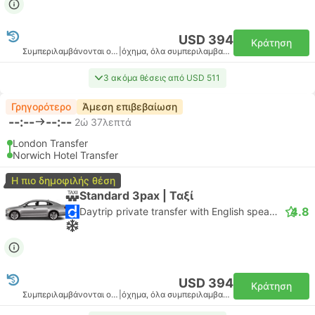
USD 394
Κράτηση
Συμπεριλαμβάνονται οι φόροι
|
όχημα, όλα συμπεριλαμβανομένου
3 ακόμα θέσεις από USD 511
Γρηγορότερο
Άμεση επιβεβαίωση
--:--
--:--
2ώ 37λεπτά
London Transfer
Norwich Hotel Transfer
Η πιο δημοφιλής θέση
Standard 3pax | Ταξί
4.8
Daytrip private transfer with English speaking driver
USD 394
Κράτηση
Συμπεριλαμβάνονται οι φόροι
|
όχημα, όλα συμπεριλαμβανομένου