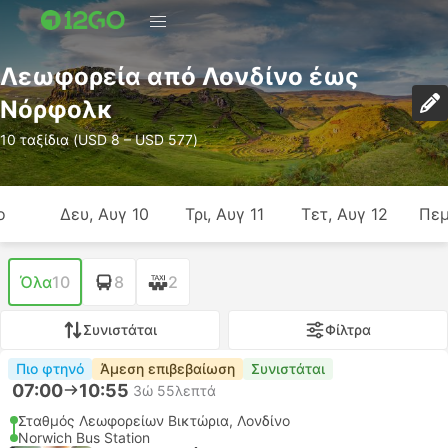
Λεωφορεία από Λονδίνο έως
Νόρφολκ
10 ταξίδια (USD 8 – USD 577)
ο
Δευ, Αυγ 10
Τρι, Αυγ 11
Τετ, Αυγ 12
Πεμ
Όλα
10
8
2
Συνιστάται
Φίλτρα
Πιο φτηνό
Άμεση επιβεβαίωση
Συνιστάται
07:00
10:55
3ώ 55λεπτά
Σταθμός Λεωφορείων Βικτώρια, Λονδίνο
Norwich Bus Station