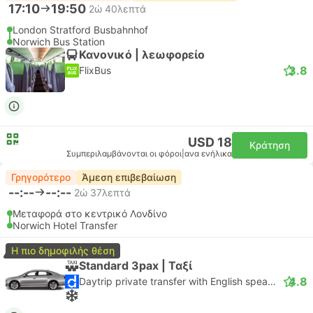
17:10
19:50
2ώ 40λεπτά
London Stratford Busbahnhof
Norwich Bus Station
Κανονικό | λεωφορείο
3.8
FlixBus
USD 18
Κράτηση
Συμπεριλαμβάνονται οι φόροι
|
ανα ενήλικα
Γρηγορότερο
Άμεση επιβεβαίωση
--:--
--:--
2ώ 37λεπτά
Μεταφορά στο κεντρικό Λονδίνο
Norwich Hotel Transfer
Η πιο δημοφιλής θέση
Standard 3pax | Ταξί
4.8
Daytrip private transfer with English speaking driver