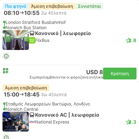
Πιο φτηνό
Άμεση επιβεβαίωση
Συνιστάται
08:10
10:55
2ώ 45λεπτά
London Stratford Busbahnhof
Norwich Bus Station
Κανονικό | λεωφορείο
3.8
FlixBus
USD 8
Κράτηση
Συμπεριλαμβάνονται οι φόροι
|
ανα ενήλικα
Άμεση επιβεβαίωση
15:00
18:45
3ώ 45λεπτά
Σταθμός Λεωφορείων Βικτώρια, Λονδίνο
Norwich Central
Κανονικό AC | λεωφορείο
4.3
National Express