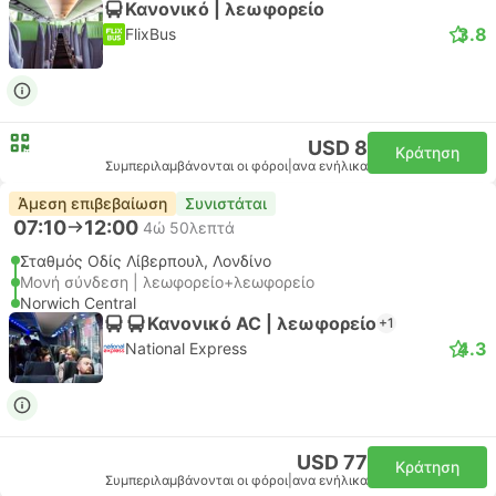
Κανονικό | λεωφορείο
3.8
FlixBus
USD 8
Κράτηση
Συμπεριλαμβάνονται οι φόροι
|
ανα ενήλικα
Άμεση επιβεβαίωση
Συνιστάται
07:10
12:00
4ώ 50λεπτά
Σταθμός Οδίς Λίβερπουλ, Λονδίνο
Μονή σύνδεση | λεωφορείο+λεωφορείο
Norwich Central
Κανονικό AC | λεωφορείο
+1
4.3
National Express
USD 77
Κράτηση
Συμπεριλαμβάνονται οι φόροι
|
ανα ενήλικα