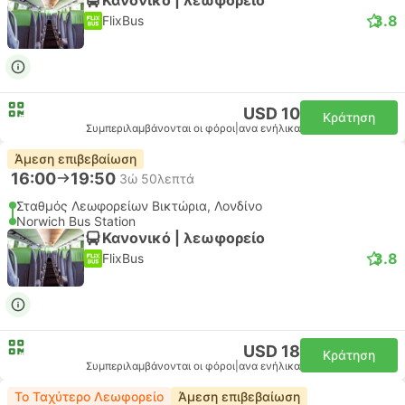
3.8
FlixBus
USD 10
Κράτηση
Συμπεριλαμβάνονται οι φόροι
|
ανα ενήλικα
Άμεση επιβεβαίωση
16:00
19:50
3ώ 50λεπτά
Σταθμός Λεωφορείων Βικτώρια, Λονδίνο
Norwich Bus Station
Κανονικό | λεωφορείο
3.8
FlixBus
USD 18
Κράτηση
Συμπεριλαμβάνονται οι φόροι
|
ανα ενήλικα
Το Ταχύτερο Λεωφορείο
Άμεση επιβεβαίωση