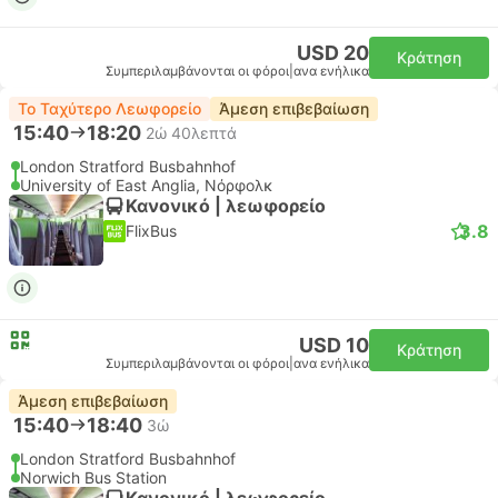
USD 20
Κράτηση
Συμπεριλαμβάνονται οι φόροι
|
ανα ενήλικα
Το Ταχύτερο Λεωφορείο
Άμεση επιβεβαίωση
15:40
18:20
2ώ 40λεπτά
London Stratford Busbahnhof
University of East Anglia, Νόρφολκ
Κανονικό | λεωφορείο
3.8
FlixBus
USD 10
Κράτηση
Συμπεριλαμβάνονται οι φόροι
|
ανα ενήλικα
Άμεση επιβεβαίωση
15:40
18:40
3ώ
London Stratford Busbahnhof
Norwich Bus Station
Κανονικό | λεωφορείο