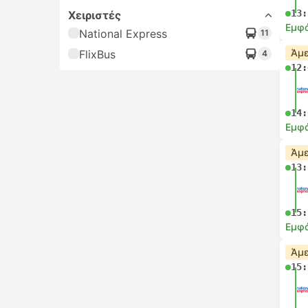
13:
Χειριστές
Εμφά
National Express
11
Άμε
FlixBus
4
12:
14:
Εμφά
Άμε
13:
15:
Εμφά
Άμε
15: