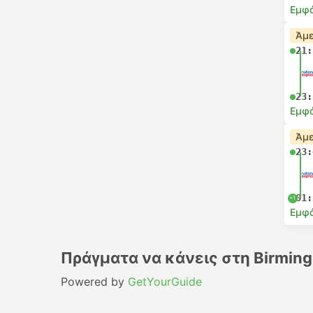
Εμφά
Άμε
21:
23:
Εμφά
Άμε
23:
01:
+1
Εμφά
Πράγματα να κάνεις στη Birmin
Powered by
GetYourGuide