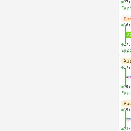
17:
Εμφά
Γρη
16:
17:
Εμφά
Άμε
17:
19:
Εμφά
Άμε
19:
21: