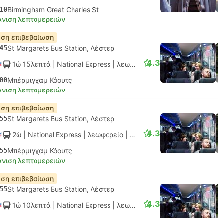
10
Birmingham Great Charles St
νιση λεπτομερειών
ση επιβεβαίωση
45
St Margarets Bus Station, Λέστερ
4.3
1ώ 15λεπτά
| National Express
|
λεωφορείο
|
Κανονικό AC
00
Μπέρμιγχαμ Κόουτς
νιση λεπτομερειών
ση επιβεβαίωση
55
St Margarets Bus Station, Λέστερ
4.3
2ώ
| National Express
|
λεωφορείο
|
Κανονικό AC
55
Μπέρμιγχαμ Κόουτς
νιση λεπτομερειών
ση επιβεβαίωση
55
St Margarets Bus Station, Λέστερ
4.3
1ώ 10λεπτά
| National Express
|
λεωφορείο
|
Κανονικό AC