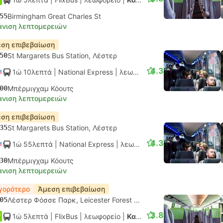
55
Birmingham Great Charles St
νιση λεπτομερειών
ση επιβεβαίωση
50
St Margarets Bus Station, Λέστερ
4.3
1ώ 10λεπτά
| National Express
|
λεωφορείο
|
Κανονικό AC
00
Μπέρμιγχαμ Κόουτς
νιση λεπτομερειών
ση επιβεβαίωση
35
St Margarets Bus Station, Λέστερ
4.3
1ώ 55λεπτά
| National Express
|
λεωφορείο
|
Κανονικό AC
30
Μπέρμιγχαμ Κόουτς
νιση λεπτομερειών
γορότερο
Άμεση επιβεβαίωση
05
Λέστερ Φόσσε Παρκ, Leicester Forest East
3.8
1ώ 5λεπτά
| FlixBus
|
λεωφορείο
|
Κανονικό