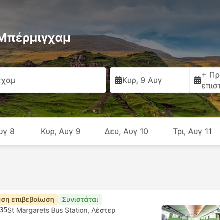
Μπέρμιγχαμ
+ Πρ
γχαμ
Κυρ, 9 Αυγ
επισ
υγ 8
Κυρ, Αυγ 9
Δευ, Αυγ 10
Τρι, Αυγ 11
ση επιβεβαίωση
Συνιστάται
35
St Margarets Bus Station, Λέστερ