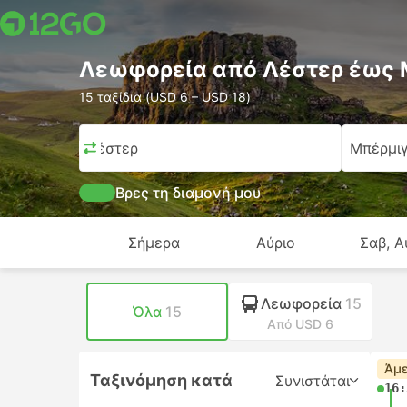
Λεωφορεία από Λέστερ έως 
15 ταξίδια (USD 6 – USD 18)
Λέστερ
Μπέρμι
Βρες τη διαμονή μου
Σήμερα
Αύριο
Σαβ, Α
Λεωφορεία
15
Όλα
15
Από USD 6
Άμε
Ταξινόμηση κατά
Συνιστάται
16: