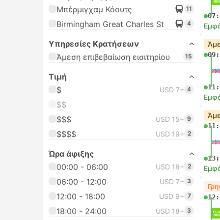
Μπέρμιγχαμ Κόουτς
11
07:
Birmingham Great Charles St
4
Εμφά
Υπηρεσίες Κρατήσεων
Άμε
09:
Άμεση επιβεβαίωση εισιτηρίου
15
Τιμή
11:
$
USD 7+
4
Εμφά
$$
Άμε
$$$
USD 15+
9
11:
$$$$
USD 19+
2
Ώρα άφιξης
13:
00:00 - 06:00
USD 18+
2
Εμφά
06:00 - 12:00
USD 7+
3
Γρη
12:00 - 18:00
USD 9+
7
12:
18:00 - 24:00
USD 18+
3