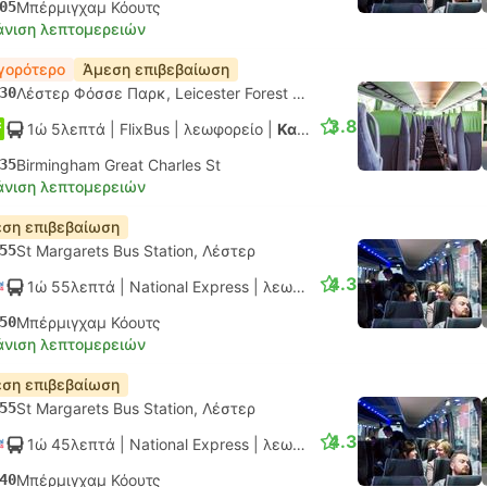
05
Μπέρμιγχαμ Κόουτς
νιση λεπτομερειών
γορότερο
Άμεση επιβεβαίωση
30
Λέστερ Φόσσε Παρκ, Leicester Forest East
3.8
1ώ 5λεπτά
| FlixBus
|
λεωφορείο
|
Κανονικό
35
Birmingham Great Charles St
νιση λεπτομερειών
ση επιβεβαίωση
55
St Margarets Bus Station, Λέστερ
4.3
1ώ 55λεπτά
| National Express
|
λεωφορείο
|
Κανονικό AC
50
Μπέρμιγχαμ Κόουτς
νιση λεπτομερειών
ση επιβεβαίωση
55
St Margarets Bus Station, Λέστερ
4.3
1ώ 45λεπτά
| National Express
|
λεωφορείο
|
Κανονικό AC
40
Μπέρμιγχαμ Κόουτς