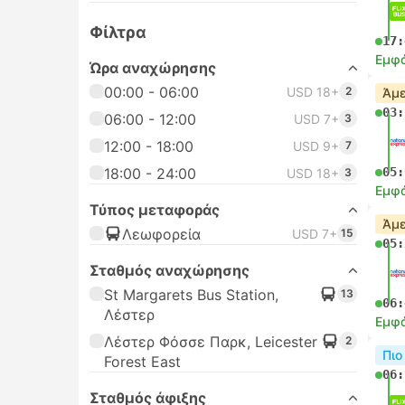
Φίλτρα
17:
Εμφά
Ώρα αναχώρησης
00:00 - 06:00
USD 18+
2
Άμε
03:
06:00 - 12:00
USD 7+
3
12:00 - 18:00
USD 9+
7
18:00 - 24:00
05:
USD 18+
3
Εμφά
Τύπος μεταφοράς
Άμε
Λεωφορεία
USD 7+
15
05:
Σταθμός αναχώρησης
St Margarets Bus Station,
13
06:
Λέστερ
Εμφά
Λέστερ Φόσσε Παρκ, Leicester
2
Πιο
Forest East
06:
Σταθμός άφιξης