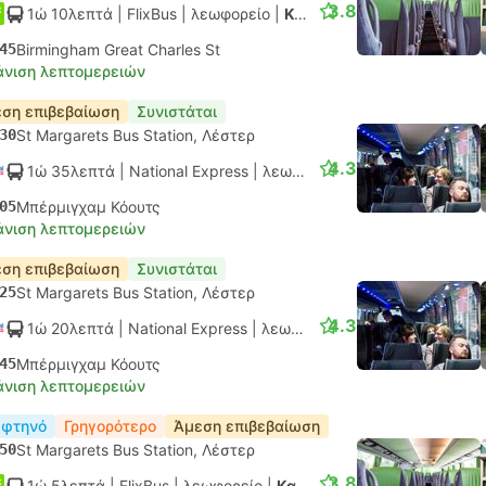
3.8
1ώ 10λεπτά
| FlixBus
|
λεωφορείο
|
Κανονικό
45
Birmingham Great Charles St
νιση λεπτομερειών
ση επιβεβαίωση
Συνιστάται
30
St Margarets Bus Station, Λέστερ
4.3
1ώ 35λεπτά
| National Express
|
λεωφορείο
|
Κανονικό AC
05
Μπέρμιγχαμ Κόουτς
νιση λεπτομερειών
ση επιβεβαίωση
Συνιστάται
25
St Margarets Bus Station, Λέστερ
4.3
1ώ 20λεπτά
| National Express
|
λεωφορείο
|
Κανονικό AC
45
Μπέρμιγχαμ Κόουτς
νιση λεπτομερειών
 φτηνό
Γρηγορότερο
Άμεση επιβεβαίωση
50
St Margarets Bus Station, Λέστερ
3.8
1ώ 5λεπτά
| FlixBus
|
λεωφορείο
|
Κανονικό