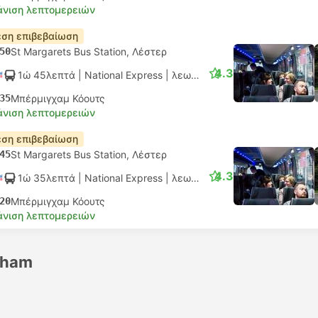
νιση λεπτομερειών
ση επιβεβαίωση
50
St Margarets Bus Station, Λέστερ
4.3
1ώ 45λεπτά
| National Express
|
λεωφορείο
|
Κανονικό AC
35
Μπέρμιγχαμ Κόουτς
νιση λεπτομερειών
ση επιβεβαίωση
45
St Margarets Bus Station, Λέστερ
4.3
1ώ 35λεπτά
| National Express
|
λεωφορείο
|
Κανονικό AC
20
Μπέρμιγχαμ Κόουτς
νιση λεπτομερειών
gham