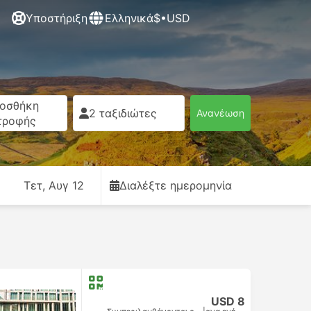
Υποστήριξη
Ελληνικά
$•USD
οσθήκη
2 ταξιδιώτες
Ανανέωση
τροφής
Τετ, Αυγ 12
Διαλέξτε ημερομηνία
USD 8