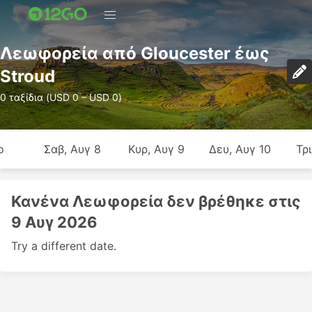
Λεωφορεία από Gloucester έως
Stroud
0 ταξίδια (USD 0 – USD 0)
ο
Σαβ, Αυγ 8
Κυρ, Αυγ 9
Δευ, Αυγ 10
Τρι
Κανένα Λεωφορεία δεν βρέθηκε στις
9 Αυγ 2026
Try a different date.