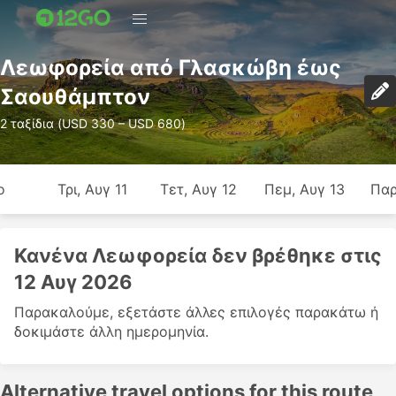
Λεωφορεία από Γλασκώβη έως
Σαουθάμπτον
2 ταξίδια (USD 330 – USD 680)
ο
Τρι, Αυγ 11
Τετ, Αυγ 12
Πεμ, Αυγ 13
Παρ
Κανένα Λεωφορεία δεν βρέθηκε στις
12 Αυγ 2026
Παρακαλούμε, εξετάστε άλλες επιλογές παρακάτω ή
δοκιμάστε άλλη ημερομηνία.
Alternative travel options for this route