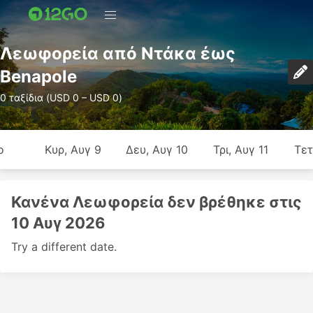
Λεωφορεία από Ντάκα έως
Benapole
0 ταξίδια (USD 0 – USD 0)
ο
Κυρ, Αυγ 9
Δευ, Αυγ 10
Τρι, Αυγ 11
Τετ
Κανένα Λεωφορεία δεν βρέθηκε στις
10 Αυγ 2026
Try a different date.