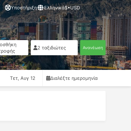
Υποστήριξη
Ελληνικά
$•USD
οσθήκη
2 ταξιδιώτες
Ανανέωση
τροφής
Τετ, Αυγ 12
Διαλέξτε ημερομηνία