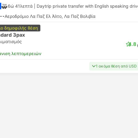
6ώ 41λεπτά
| Daytrip private transfer with English speaking driv
--
Αεροδρόμιο Λα Παζ Ελ Άλτο, Λα Παζ Βολιβία
ιο δημοφιλής θέση
ndard 3pax
λιματισμός
4.8
νιση λεπτομερειών
1 ακόμα θέση από USD