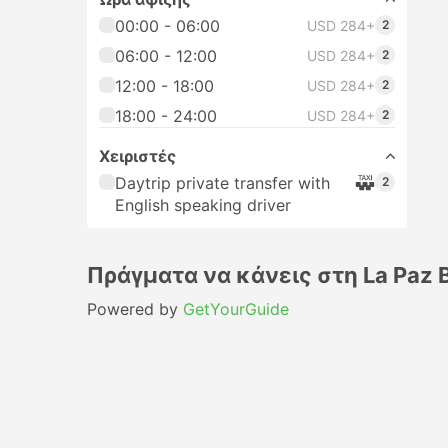
00:00 - 06:00
USD 284+
2
06:00 - 12:00
USD 284+
2
12:00 - 18:00
USD 284+
2
18:00 - 24:00
USD 284+
2
Χειριστές
Daytrip private transfer with
2
English speaking driver
Πράγματα να κάνεις στη La Paz B
Powered by
GetYourGuide