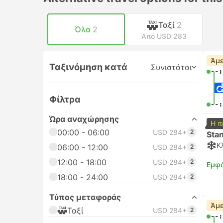
Ταξί
2
Όλα
2
Από USD 283
Άμε
Ταξινόμηση κατά
Συνιστάται
--:
Φίλτρα
--:
Ώρα αναχώρησης
Η π
00:00 - 06:00
USD 284+
2
Sta
Κ
06:00 - 12:00
USD 284+
2
12:00 - 18:00
USD 284+
2
Εμφά
18:00 - 24:00
USD 284+
2
Τύπος μεταφοράς
Άμε
Ταξί
USD 284+
2
--: