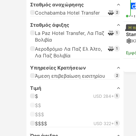
Σταθμός αναχώρησης
Cochabamba Hotel Transfer
2
--:
Σταθμός άφιξης
Η π
La Paz Hotel Transfer, Λα Παζ
1
Sta
Βολιβία
Κ
Αεροδρόμιο Λα Παζ Ελ Άλτο,
1
Εμφά
Λα Παζ Βολιβία
Υπηρεσίες Κρατήσεων
Άμεση επιβεβαίωση εισιτηρίου
2
Τιμή
$
USD 284+
1
$$
$$$
$$$$
USD 322+
1
Ώρα άφιξης