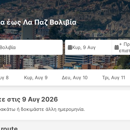
 έως Λα Παζ Βολιβία
+ Πρ
Βολιβία
Κυρ, 9 Αυγ
επισ
υγ 8
Κυρ, Αυγ 9
Δευ, Αυγ 10
Τρι, Αυγ 11
ε στις 9 Αυγ 2026
ακάτω ή δοκιμάστε άλλη ημερομηνία.
 route