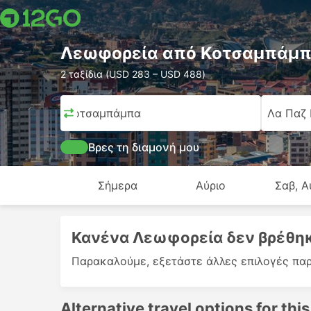
Λεωφορεία από Κοτσαμπάμπα
2 ταξίδια (USD 283 – USD 488)
Κοτσαμπάμπα
Λα Παζ 
Βρες τη διαμονή μου
Σήμερα
Αύριο
Σαβ, Α
Κανένα Λεωφορεία δεν βρέθηκ
Παρακαλούμε, εξετάστε άλλες επιλογές παρ
Alternative travel options for this