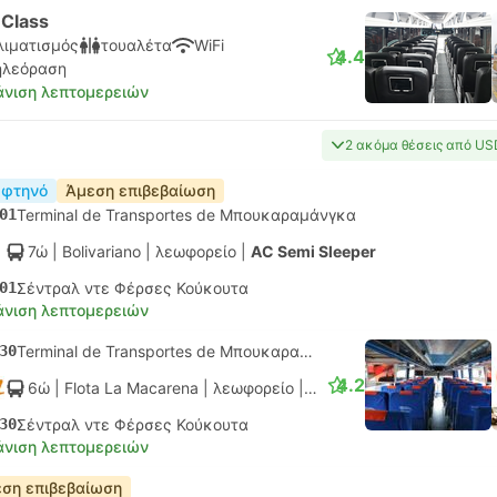
-Class
λιματισμός
τουαλέτα
WiFi
4.4
ηλεόραση
νιση λεπτομερειών
2 ακόμα θέσεις από US
 φτηνό
Άμεση επιβεβαίωση
01
Terminal de Transportes de Μπουκαραμάνγκα
7ώ
| Bolivariano
|
λεωφορείο
|
AC Semi Sleeper
01
Σέντραλ ντε Φέρσες Κούκουτα
νιση λεπτομερειών
30
Terminal de Transportes de Μπουκαραμάνγκα
4.2
6ώ
| Flota La Macarena
|
λεωφορείο
|
Tourist AC
30
Σέντραλ ντε Φέρσες Κούκουτα
νιση λεπτομερειών
ση επιβεβαίωση