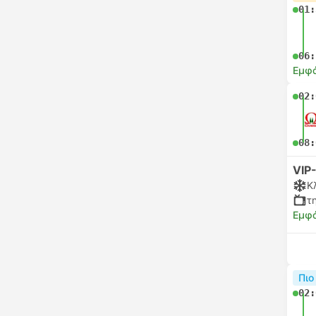
01:
06:
Εμφά
02:
08:
VIP
Κ
τ
Εμφά
Πιο
02: