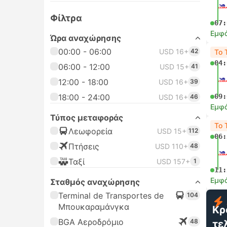
Φίλτρα
07:
Εμφά
Ώρα αναχώρησης
00:00 - 06:00
USD 16+
42
Το 
04:
06:00 - 12:00
USD 15+
41
12:00 - 18:00
USD 16+
39
18:00 - 24:00
09:
USD 16+
46
Εμφά
Τύπος μεταφοράς
Το 
Λεωφορεία
USD 15+
112
06:
Πτήσεις
USD 110+
48
Ταξί
USD 157+
1
11:
Εμφά
Σταθμός αναχώρησης
Terminal de Transportes de
104
Μπουκαραμάνγκα
Κρ
BGA Αεροδρόμιο
48
τε