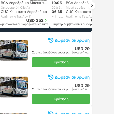
BGA Αεροδρόμιο Μπουκαραμάνγκα
10:05
BGA Αεροδρόμιο Μπουκαραμάνγκα
Οικονομικό | Clic Air
20ώ 30λεπτά
Μονή σύνδεση
CUC Κουκούτα Αεροδρόμιο
06:35
CUC Κουκούτα Αεροδρόμιο
Άφιξη στις Τρι, Αυγ 11
+ 1 ημέρα
Άφιξη στις Τετ, Αυγ 12
USD 252
USD 253
αμβάνονται οι φόροι
|
ανα ενήλικα
Συμπεριλαμβάνονται οι φόροι
|
ανα ενήλικα
Δωρεαν ακυρωση
USD 29
Συμπεριλαμβάνονται οι φόροι
|
ανα ενήλικα
Κράτηση
Δωρεαν ακυρωση
USD 29
Συμπεριλαμβάνονται οι φόροι
|
ανα ενήλικα
Κράτηση