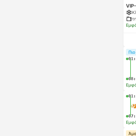
VIP
Κ
τ
Εμφά
Πιο
01:
08:
Εμφά
01:
07:
Εμφά
Άμε