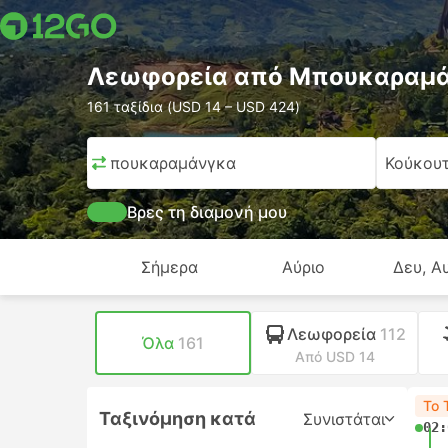
Λεωφορεία από Μπουκαραμά
161 ταξίδια (USD 14 – USD 424)
Μπουκαραμάνγκα
Κούκου
Βρες τη διαμονή μου
Σήμερα
Αύριο
Δευ, Α
Λεωφορεία
112
Όλα
161
Από USD 14
Το 
Ταξινόμηση κατά
Συνιστάται
02: