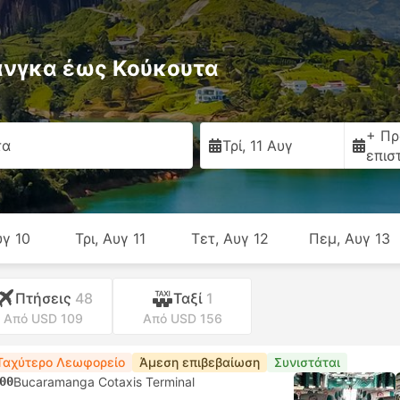
νγκα έως Κούκουτα
+ Πρ
τα
Τρί, 11 Αυγ
επισ
υγ 10
Τρι, Αυγ 11
Τετ, Αυγ 12
Πεμ, Αυγ 13
Πτήσεις
48
Ταξί
1
Από USD 109
Από USD 156
Ταχύτερο Λεωφορείο
Άμεση επιβεβαίωση
Συνιστάται
00
Bucaramanga Cotaxis Terminal