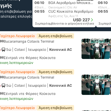
06:10
BGA Αεροδρόμιο Μπουκαραμάνγκα
06:10
ιγμής
45λεπτά
Οικονομικό | Clic Air
45λεπτά
ση επιβεβαίωση για
06:55
CUC Κουκούτα Αεροδρόμιο
06:55
 καλύτερες επιλογές
Άφιξη στις Τρι, Αυγ 11
USD 227
Συμπεριλαμβάνονται οι φόροι
|
ανα ενήλικα
Συμπεριλ
Ταχύτερο Λεωφορείο
Άμεση επιβεβαίωση
00
Bucaramanga Cotaxis Terminal
5ώ
| Cotaxi
|
λεωφορείο
|
Κανονικό AC
00
Σέντραλ ντε Φέρσες Κούκουτα
νιση λεπτομερειών
Ταχύτερο Λεωφορείο
Άμεση επιβεβαίωση
00
Bucaramanga Cotaxis Terminal
5ώ
| Cotaxi
|
λεωφορείο
|
Κανονικό AC
00
Σέντραλ ντε Φέρσες Κούκουτα
νιση λεπτομερειών
Ταχύτερο Λεωφορείο
Άμεση επιβεβαίωση