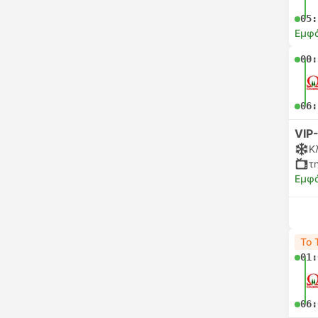
05:
Εμφά
00:
06:
VIP
Κ
τ
Εμφά
Το 
01:
06: