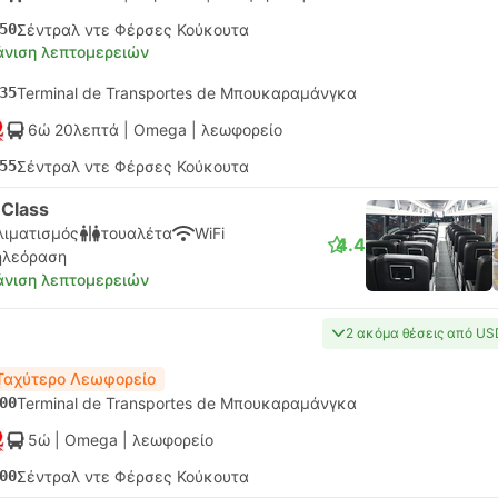
50
Σέντραλ ντε Φέρσες Κούκουτα
νιση λεπτομερειών
35
Terminal de Transportes de Μπουκαραμάνγκα
6ώ 20λεπτά
| Omega
|
λεωφορείο
55
Σέντραλ ντε Φέρσες Κούκουτα
-Class
λιματισμός
τουαλέτα
WiFi
4.4
ηλεόραση
νιση λεπτομερειών
2 ακόμα θέσεις από US
Ταχύτερο Λεωφορείο
00
Terminal de Transportes de Μπουκαραμάνγκα
5ώ
| Omega
|
λεωφορείο
00
Σέντραλ ντε Φέρσες Κούκουτα