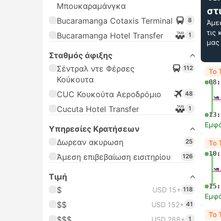
Μπουκαραμάνγκα
στ
Bucaramanga Cotaxis Terminal
8
Άμε
τις
Bucaramanga Hotel Transfer
1
μας
Σταθμός άφιξης
Σέντραλ ντε Φέρσες
112
Το 
Κούκουτα
08:
CUC Κουκούτα Αεροδρόμιο
48
Cucuta Hotel Transfer
1
13:
Εμφά
Υπηρεσίες Κρατήσεων
Δωρεαν ακυρωση
25
Το 
10:
Άμεση επιβεβαίωση εισιτηρίου
126
Τιμή
15:
$
USD 15+
118
Εμφά
$$
USD 152+
41
Το 
$$$
USD 288+
1