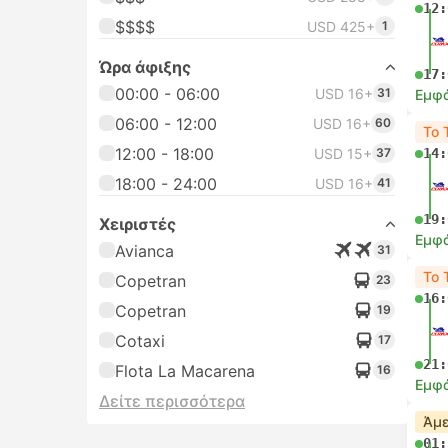
12:
$$$$
USD 425+
1
Ώρα άφιξης
17:
00:00 - 06:00
USD 16+
31
Εμφά
06:00 - 12:00
USD 16+
60
Το 
12:00 - 18:00
USD 15+
37
14:
18:00 - 24:00
USD 16+
41
19:
Χειριστές
Εμφά
Avianca
31
Το 
Copetran
23
16:
Copetran
19
Cotaxi
17
21:
Flota La Macarena
16
Εμφά
Δείτε περισσότερα
Άμε
01: