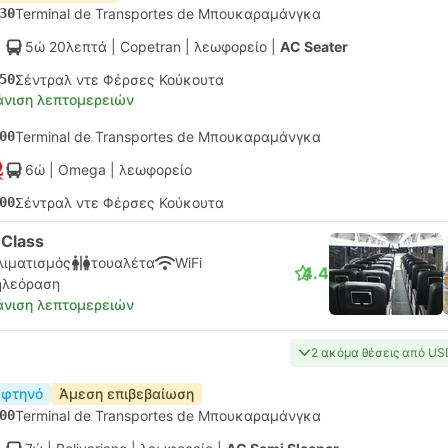
30
Terminal de Transportes de Μπουκαραμάνγκα
5ώ 20λεπτά
| Copetran
|
λεωφορείο
|
AC Seater
50
Σέντραλ ντε Φέρσες Κούκουτα
νιση λεπτομερειών
00
Terminal de Transportes de Μπουκαραμάνγκα
6ώ
| Omega
|
λεωφορείο
00
Σέντραλ ντε Φέρσες Κούκουτα
-Class
λιματισμός
τουαλέτα
WiFi
4.4
ηλεόραση
νιση λεπτομερειών
2 ακόμα θέσεις από US
 φτηνό
Άμεση επιβεβαίωση
00
Terminal de Transportes de Μπουκαραμάνγκα