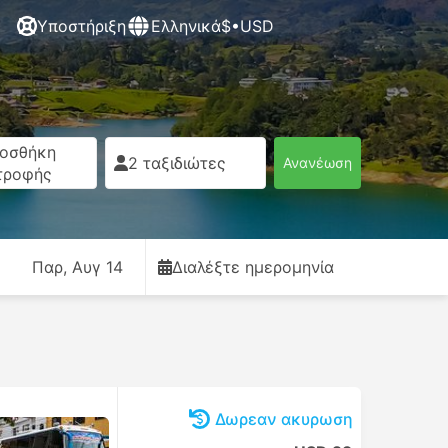
Υποστήριξη
Ελληνικά
$•USD
οσθήκη
2 ταξιδιώτες
Ανανέωση
τροφής
Παρ, Αυγ 14
Διαλέξτε ημερομηνία
Δωρεαν ακυρωση