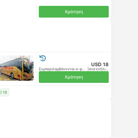
Κράτηση
USD 18
Συμπεριλαμβάνονται οι φόροι
|
ανα ενήλικα
Κράτηση
D 18