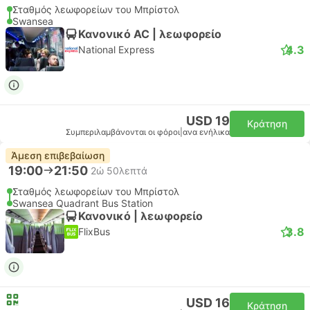
Σταθμός λεωφορείων του Μπρίστολ
Swansea
Κανονικό AC | λεωφορείο
4.3
National Express
USD 19
Κράτηση
Συμπεριλαμβάνονται οι φόροι
|
ανα ενήλικα
Άμεση επιβεβαίωση
19:00
21:50
2ώ 50λεπτά
Σταθμός λεωφορείων του Μπρίστολ
Swansea Quadrant Bus Station
Κανονικό | λεωφορείο
3.8
FlixBus
USD 16
Κράτηση