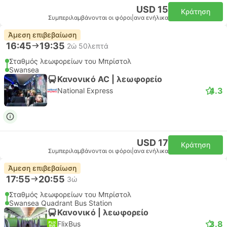
USD 15
Κράτηση
Συμπεριλαμβάνονται οι φόροι
|
ανα ενήλικα
Άμεση επιβεβαίωση
16:45
19:35
2ώ 50λεπτά
Σταθμός λεωφορείων του Μπρίστολ
Swansea
Κανονικό AC | λεωφορείο
4.3
National Express
USD 17
Κράτηση
Συμπεριλαμβάνονται οι φόροι
|
ανα ενήλικα
Άμεση επιβεβαίωση
17:55
20:55
3ώ
Σταθμός λεωφορείων του Μπρίστολ
Swansea Quadrant Bus Station
Κανονικό | λεωφορείο
3.8
FlixBus