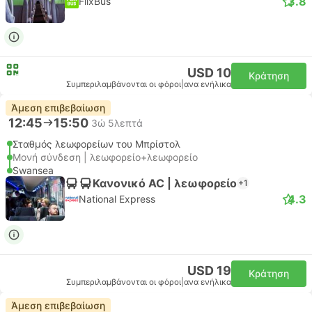
3.8
FlixBus
USD 10
Κράτηση
Συμπεριλαμβάνονται οι φόροι
|
ανα ενήλικα
Άμεση επιβεβαίωση
12:45
15:50
3ώ 5λεπτά
Σταθμός λεωφορείων του Μπρίστολ
Μονή σύνδεση | λεωφορείο+λεωφορείο
Swansea
Κανονικό AC | λεωφορείο
+1
4.3
National Express
USD 19
Κράτηση
Συμπεριλαμβάνονται οι φόροι
|
ανα ενήλικα
Άμεση επιβεβαίωση