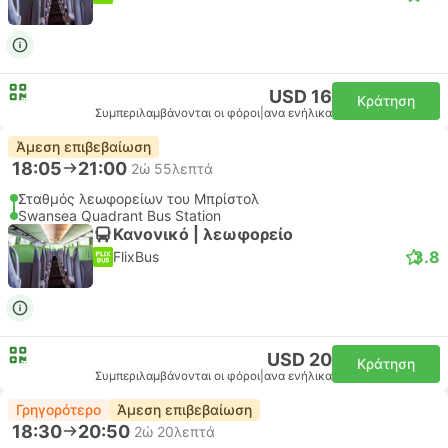
USD 16
Κράτηση
Συμπεριλαμβάνονται οι φόροι
|
ανα ενήλικα
Άμεση επιβεβαίωση
18:05
21:00
2ώ 55λεπτά
Σταθμός λεωφορείων του Μπρίστολ
Swansea Quadrant Bus Station
Κανονικό | λεωφορείο
3.8
FlixBus
USD 20
Κράτηση
Συμπεριλαμβάνονται οι φόροι
|
ανα ενήλικα
Γρηγορότερο
Άμεση επιβεβαίωση
18:30
20:50
2ώ 20λεπτά