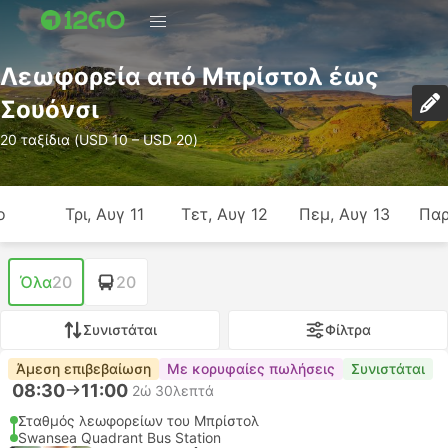
Λεωφορεία από Μπρίστολ έως
Σουόνσι
20 ταξίδια (USD 10 – USD 20)
ο
Τρι, Αυγ 11
Τετ, Αυγ 12
Πεμ, Αυγ 13
Παρ
Όλα
20
20
Συνιστάται
Φίλτρα
Άμεση επιβεβαίωση
Με κορυφαίες πωλήσεις
Συνιστάται
08:30
11:00
2ώ 30λεπτά
Σταθμός λεωφορείων του Μπρίστολ
Swansea Quadrant Bus Station