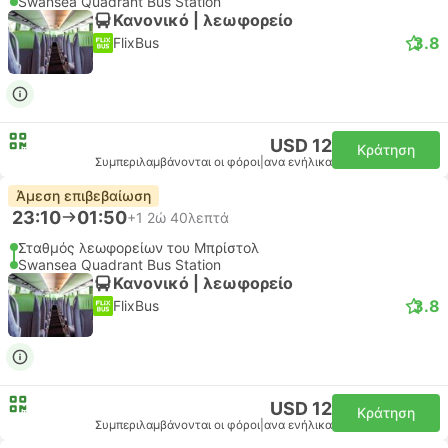
Swansea Quadrant Bus Station
Κανονικό | λεωφορείο
3.8
FlixBus
USD 12
Κράτηση
Συμπεριλαμβάνονται οι φόροι
|
ανα ενήλικα
Άμεση επιβεβαίωση
23:10
01:50
+1
2ώ 40λεπτά
Σταθμός λεωφορείων του Μπρίστολ
Swansea Quadrant Bus Station
Κανονικό | λεωφορείο
3.8
FlixBus
USD 12
Κράτηση
Συμπεριλαμβάνονται οι φόροι
|
ανα ενήλικα