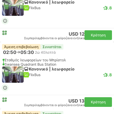
Κανονικό | λεωφορείο
3.8
FlixBus
USD 12
Κράτηση
Συμπεριλαμβάνονται οι φόροι
|
ανα ενήλικα
Άμεση επιβεβαίωση
Συνιστάται
02:50
05:30
2ώ 40λεπτά
Σταθμός λεωφορείων του Μπρίστολ
Swansea Quadrant Bus Station
Κανονικό | λεωφορείο
3.8
FlixBus
USD 13
Κράτηση
Συμπεριλαμβάνονται οι φόροι
|
ανα ενήλικα
Άμεση επιβεβαίωση
Συνιστάται