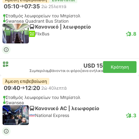
05:10
07:35
2ώ 25λεπτά
Σταθμός λεωφορείων του Μπρίστολ
Swansea Quadrant Bus Station
Κανονικό | λεωφορείο
3.8
FlixBus
USD 15
Κράτηση
Συμπεριλαμβάνονται οι φόροι
|
ανα ενήλικα
Άμεση επιβεβαίωση
09:40
12:20
2ώ 40λεπτά
Σταθμός λεωφορείων του Μπρίστολ
Swansea
Κανονικό AC | λεωφορείο
4.3
National Express