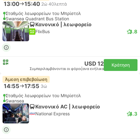
13:00
15:40
2ώ 40λεπτά
Σταθμός λεωφορείων του Μπρίστολ
Swansea Quadrant Bus Station
Κανονικό | λεωφορείο
3.8
FlixBus
USD 12
Κράτηση
Συμπεριλαμβάνονται οι φόροι
|
ανα ενήλικα
Άμεση επιβεβαίωση
14:55
17:55
3ώ
Σταθμός λεωφορείων του Μπρίστολ
Swansea
Κανονικό AC | λεωφορείο
4.3
National Express