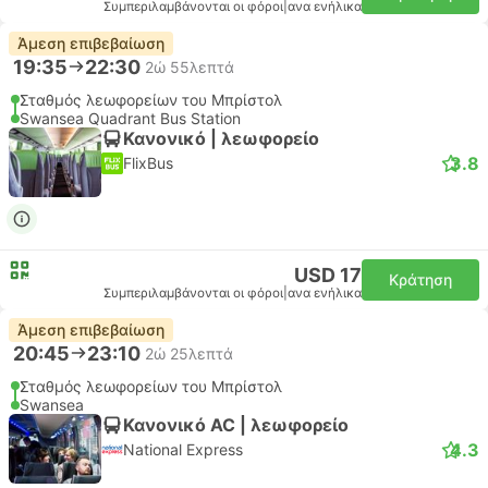
Συμπεριλαμβάνονται οι φόροι
|
ανα ενήλικα
Άμεση επιβεβαίωση
19:35
22:30
2ώ 55λεπτά
Σταθμός λεωφορείων του Μπρίστολ
Swansea Quadrant Bus Station
Κανονικό | λεωφορείο
3.8
FlixBus
USD 17
Κράτηση
Συμπεριλαμβάνονται οι φόροι
|
ανα ενήλικα
Άμεση επιβεβαίωση
20:45
23:10
2ώ 25λεπτά
Σταθμός λεωφορείων του Μπρίστολ
Swansea
Κανονικό AC | λεωφορείο
4.3
National Express