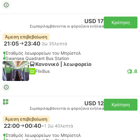
USD 17
Κράτηση
Συμπεριλαμβάνονται οι φόροι
|
ανα ενήλικα
Άμεση επιβεβαίωση
21:05
23:40
2ώ 35λεπτά
Σταθμός λεωφορείων του Μπρίστολ
Swansea Quadrant Bus Station
Κανονικό | λεωφορείο
3.8
FlixBus
USD 12
Κράτηση
Συμπεριλαμβάνονται οι φόροι
|
ανα ενήλικα
Άμεση επιβεβαίωση
22:00
00:40
+1
2ώ 40λεπτά
Σταθμός λεωφορείων του Μπρίστολ