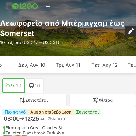
Λεωφορεία από Μπέρμιγχαμ έως
Somerset
10 ταξίδια (USD 17 – USD 31)
ο
Δευ, Αυγ 10
Τρι, Αυγ 11
Τετ, Αυγ 12
Πεμ
Όλα
10
10
Συνιστάται
Φίλτρα
Πιο φτηνό
Άμεση επιβεβαίωση
Συνιστάται
08:00
12:25
4ώ 25λεπτά
Birmingham Great Charles St
Taunton Blackbrook Park Ave