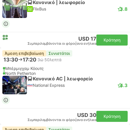
Κανονικό | λεωφορείο
3.8
FlixBus
USD 17
Κράτηση
Συμπεριλαμβάνονται οι φόροι
|
ανα ενήλικα
Άμεση επιβεβαίωση
Συνιστάται
13:30
17:20
3ώ 50λεπτά
Μπέρμιγχαμ Κόουτς
North Petherton
Κανονικό AC | λεωφορείο
4.3
National Express
USD 30
Κράτηση
Συμπεριλαμβάνονται οι φόροι
|
ανα ενήλικα
Άμεση επιβεβαίωση
Συνιστάται