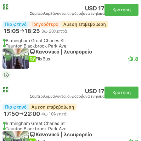
USD 17
Κράτηση
Συμπεριλαμβάνονται οι φόροι
|
ανα ενήλικα
Πιο φτηνό
Γρηγορότερο
Άμεση επιβεβαίωση
15:05
18:25
3ώ 20λεπτά
Birmingham Great Charles St
Taunton Blackbrook Park Ave
Κανονικό | λεωφορείο
3.8
FlixBus
USD 17
Κράτηση
Συμπεριλαμβάνονται οι φόροι
|
ανα ενήλικα
Πιο φτηνό
Άμεση επιβεβαίωση
17:50
22:00
4ώ 10λεπτά
Birmingham Great Charles St
Taunton Blackbrook Park Ave
Κανονικό | λεωφορείο