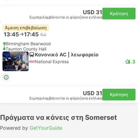
USD 31
Κράτηση
Συμπεριλαμβάνονται οι φόροι
|
ανα ενήλικα
Άμεση επιβεβαίωση
13:45
17:45
4ώ
Birmingham Bearwood
Taunton County Hall
Κανονικό AC | λεωφορείο
4.3
National Express
USD 31
Κράτηση
Συμπεριλαμβάνονται οι φόροι
|
ανα ενήλικα
Πράγματα να κάνεις στη Somerset
Powered by
GetYourGuide