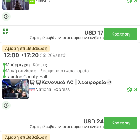
3.8
FlixBus
USD 17
Κράτηση
Συμπεριλαμβάνονται οι φόροι
|
ανα ενήλικα
Άμεση επιβεβαίωση
12:00
17:20
5ώ 20λεπτά
Μπέρμιγχαμ Κόουτς
Μονή σύνδεση | λεωφορείο+λεωφορείο
Taunton County Hall
Κανονικό AC | λεωφορείο
+1
4.3
National Express
USD 24
Κράτηση
Συμπεριλαμβάνονται οι φόροι
|
ανα ενήλικα
Άμεση επιβεβαίωση