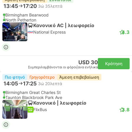
13:45
17:20
3ώ 35λεπτά
Birmingham Bearwood
North Petherton
Κανονικό AC | λεωφορείο
4.3
National Express
USD 30
Κράτηση
Συμπεριλαμβάνονται οι φόροι
|
ανα ενήλικα
Πιο φτηνό
Γρηγορότερο
Άμεση επιβεβαίωση
14:05
17:25
3ώ 20λεπτά
Birmingham Great Charles St
Taunton Blackbrook Park Ave
Κανονικό | λεωφορείο
3.8
FlixBus