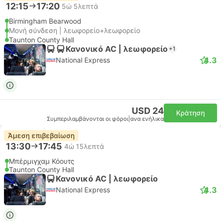
12:15
17:20
5ώ 5λεπτά
Birmingham Bearwood
Μονή σύνδεση | λεωφορείο+λεωφορείο
Taunton County Hall
Κανονικό AC | λεωφορείο
+1
4.3
National Express
USD 24
Κράτηση
Συμπεριλαμβάνονται οι φόροι
|
ανα ενήλικα
Άμεση επιβεβαίωση
13:30
17:45
4ώ 15λεπτά
Μπέρμιγχαμ Κόουτς
Taunton County Hall
Κανονικό AC | λεωφορείο
4.3
National Express