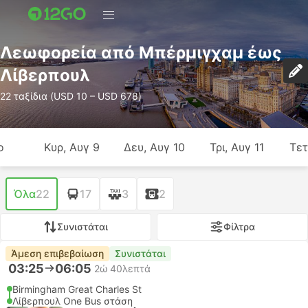
Λεωφορεία από Μπέρμιγχαμ έως
Λίβερπουλ
22 ταξίδια (USD 10 – USD 678)
ο
Κυρ, Αυγ 9
Δευ, Αυγ 10
Τρι, Αυγ 11
Τετ
Όλα
22
17
3
2
Συνιστάται
Φίλτρα
Άμεση επιβεβαίωση
Συνιστάται
03:25
06:05
2ώ 40λεπτά
Birmingham Great Charles St
Λίβερπουλ One Bus στάση