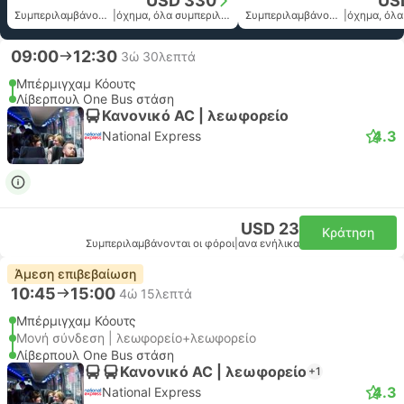
USD 330
US
Συμπεριλαμβάνονται οι φόροι
|
όχημα, όλα συμπεριλαμβανομένου
Συμπεριλαμβάνονται οι φόροι
|
09:00
12:30
3ώ 30λεπτά
Μπέρμιγχαμ Κόουτς
Λίβερπουλ One Bus στάση
Κανονικό AC | λεωφορείο
4.3
National Express
USD 23
Κράτηση
Συμπεριλαμβάνονται οι φόροι
|
ανα ενήλικα
Άμεση επιβεβαίωση
10:45
15:00
4ώ 15λεπτά
Μπέρμιγχαμ Κόουτς
Μονή σύνδεση | λεωφορείο+λεωφορείο
Λίβερπουλ One Bus στάση
Κανονικό AC | λεωφορείο
+1
4.3
National Express