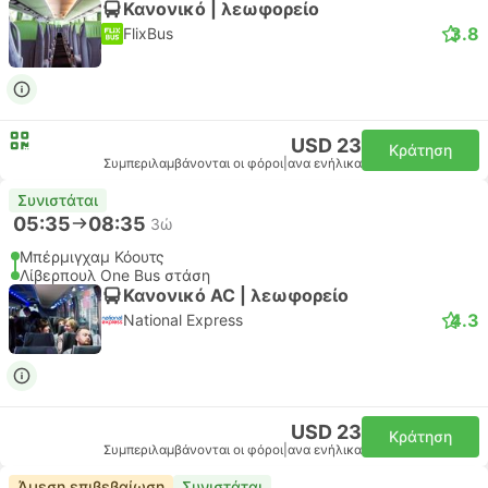
Κανονικό | λεωφορείο
3.8
FlixBus
USD 23
Κράτηση
Συμπεριλαμβάνονται οι φόροι
|
ανα ενήλικα
Συνιστάται
05:35
08:35
3ώ
Μπέρμιγχαμ Κόουτς
Λίβερπουλ One Bus στάση
Κανονικό AC | λεωφορείο
4.3
National Express
USD 23
Κράτηση
Συμπεριλαμβάνονται οι φόροι
|
ανα ενήλικα
Άμεση επιβεβαίωση
Συνιστάται