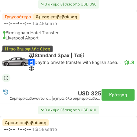
3 ακόμα θέσεις από USD 396
Γρηγορότερο
Άμεση επιβεβαίωση
--:--
--:--
1ώ 45λεπτά
Birmingham Hotel Transfer
Liverpool Airport
Η πιο δημοφιλής θέση
Standard 3pax | Ταξί
4.8
Daytrip private transfer with English speaking driver
USD 325
Κράτηση
Συμπεριλαμβάνονται οι φόροι
|
όχημα, όλα συμπεριλαμβανομένου
3 ακόμα θέσεις από USD 410
Άμεση επιβεβαίωση
--:--
--:--
1ώ 58λεπτά