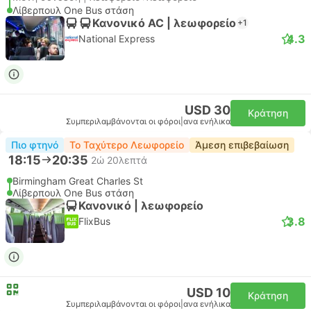
Λίβερπουλ One Bus στάση
Κανονικό AC | λεωφορείο
+1
4.3
National Express
USD 30
Κράτηση
Συμπεριλαμβάνονται οι φόροι
|
ανα ενήλικα
Πιο φτηνό
Το Ταχύτερο Λεωφορείο
Άμεση επιβεβαίωση
18:15
20:35
2ώ 20λεπτά
Birmingham Great Charles St
Λίβερπουλ One Bus στάση
Κανονικό | λεωφορείο
3.8
FlixBus
USD 10
Κράτηση
Συμπεριλαμβάνονται οι φόροι
|
ανα ενήλικα