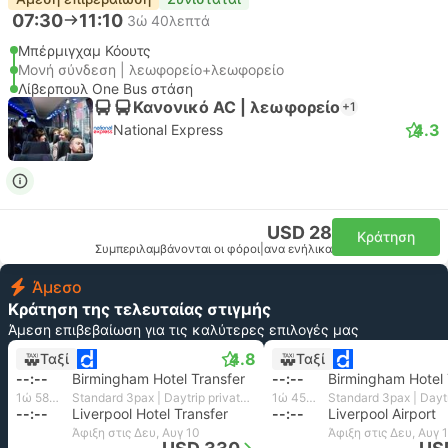
07:30
11:10
3ώ 40λεπτά
Μπέρμιγχαμ Κόουτς
Μονή σύνδεση | λεωφορείο+λεωφορείο
Λίβερπουλ One Bus στάση
Κανονικό AC | λεωφορείο
+1
4.3
National Express
USD 28
Κράτηση
Συμπεριλαμβάνονται οι φόροι
|
ανα ενήλικα
Άμεσο
Κράτηση της τελευταίας στιγμής
Άμεση επιβεβαίωση για τις καλύτερες επιλογές μας
4.8
Ταξί
Ταξί
--:--
Birmingham Hotel Transfer
--:--
Birmingham Hotel 
1ώ 58λεπτά
Standard 3pax | Daytrip private transfer with English speaking driver
1ώ 45λεπτά
--:--
Liverpool Hotel Transfer
--:--
Liverpool Airport
Άφιξη στις Δευ, Αυγ 10
Άφιξη στις Δευ, Αυγ 