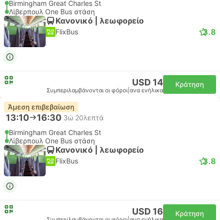
Birmingham Great Charles St
Λίβερπουλ One Bus στάση
Κανονικό | λεωφορείο
3.8
FlixBus
USD 14
Κράτηση
Συμπεριλαμβάνονται οι φόροι
|
ανα ενήλικα
Άμεση επιβεβαίωση
13:10
16:30
3ώ 20λεπτά
Birmingham Great Charles St
Λίβερπουλ One Bus στάση
Κανονικό | λεωφορείο
3.8
FlixBus
USD 16
Κράτηση
Συμπεριλαμβάνονται οι φόροι
|
ανα ενήλικα