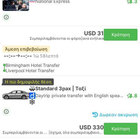
4.3
National Express
USD 31
Κράτηση
Συμπεριλαμβάνονται οι φόροι
|
ανα ενήλικα
Άμεση επιβεβαίωση
--:--
--:--
1ώ 58λεπτά
Birmingham Hotel Transfer
Liverpool Hotel Transfer
Η πιο δημοφιλής θέση
Standard 3pax | Ταξί
4.8
Daytrip private transfer with English speaking driver
Δωρεαν ακυρωση
USD 330
Κράτηση
Συμπεριλαμβάνονται οι φόροι
|
όχημα, όλα συμπεριλαμβανομένου