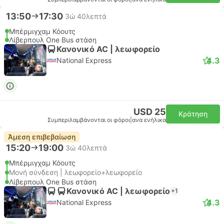
13:50
17:30
3ώ 40λεπτά
Μπέρμιγχαμ Κόουτς
Λίβερπουλ One Bus στάση
Κανονικό AC | λεωφορείο
4.3
National Express
USD 25
Κράτηση
Συμπεριλαμβάνονται οι φόροι
|
ανα ενήλικα
Άμεση επιβεβαίωση
15:20
19:00
3ώ 40λεπτά
Μπέρμιγχαμ Κόουτς
Μονή σύνδεση | λεωφορείο+λεωφορείο
Λίβερπουλ One Bus στάση
Κανονικό AC | λεωφορείο
+1
4.3
National Express