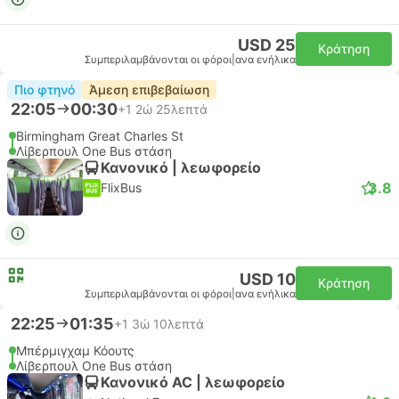
USD 25
Κράτηση
Συμπεριλαμβάνονται οι φόροι
|
ανα ενήλικα
Πιο φτηνό
Άμεση επιβεβαίωση
22:05
00:30
+1
2ώ 25λεπτά
Birmingham Great Charles St
Λίβερπουλ One Bus στάση
Κανονικό | λεωφορείο
3.8
FlixBus
USD 10
Κράτηση
Συμπεριλαμβάνονται οι φόροι
|
ανα ενήλικα
22:25
01:35
+1
3ώ 10λεπτά
Μπέρμιγχαμ Κόουτς
Λίβερπουλ One Bus στάση
Κανονικό AC | λεωφορείο