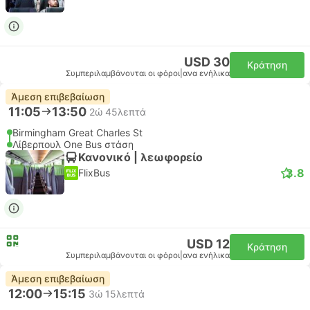
USD 30
Κράτηση
Συμπεριλαμβάνονται οι φόροι
|
ανα ενήλικα
Άμεση επιβεβαίωση
11:05
13:50
2ώ 45λεπτά
Birmingham Great Charles St
Λίβερπουλ One Bus στάση
Κανονικό | λεωφορείο
3.8
FlixBus
USD 12
Κράτηση
Συμπεριλαμβάνονται οι φόροι
|
ανα ενήλικα
Άμεση επιβεβαίωση
12:00
15:15
3ώ 15λεπτά