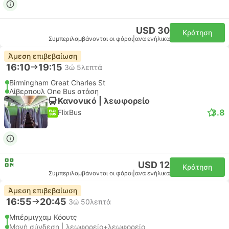
USD 30
Κράτηση
Συμπεριλαμβάνονται οι φόροι
|
ανα ενήλικα
Άμεση επιβεβαίωση
16:10
19:15
3ώ 5λεπτά
Birmingham Great Charles St
Λίβερπουλ One Bus στάση
Κανονικό | λεωφορείο
3.8
FlixBus
USD 12
Κράτηση
Συμπεριλαμβάνονται οι φόροι
|
ανα ενήλικα
Άμεση επιβεβαίωση
16:55
20:45
3ώ 50λεπτά
Μπέρμιγχαμ Κόουτς
Μονή σύνδεση | λεωφορείο+λεωφορείο