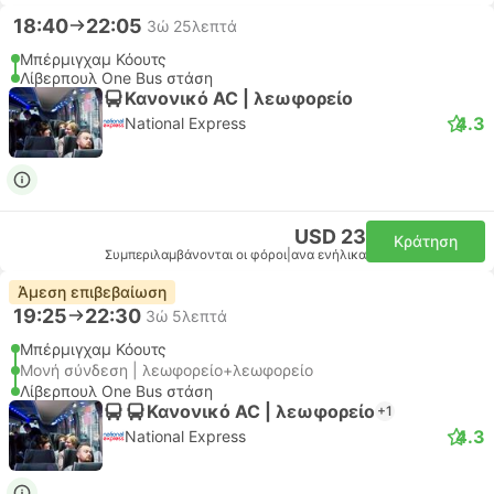
18:40
22:05
3ώ 25λεπτά
Μπέρμιγχαμ Κόουτς
Λίβερπουλ One Bus στάση
Κανονικό AC | λεωφορείο
4.3
National Express
USD 23
Κράτηση
Συμπεριλαμβάνονται οι φόροι
|
ανα ενήλικα
Άμεση επιβεβαίωση
19:25
22:30
3ώ 5λεπτά
Μπέρμιγχαμ Κόουτς
Μονή σύνδεση | λεωφορείο+λεωφορείο
Λίβερπουλ One Bus στάση
Κανονικό AC | λεωφορείο
+1
4.3
National Express