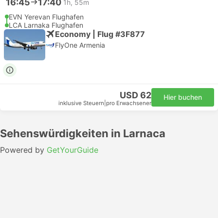
16:45
17:40
1h, 55m
EVN Yerevan Flughafen
LCA Larnaka Flughafen
Economy | Flug #3F877
FlyOne Armenia
USD 62
Hier buchen
inklusive Steuern
|
pro Erwachsener
Sehenswürdigkeiten in Larnaca
Powered by
GetYourGuide