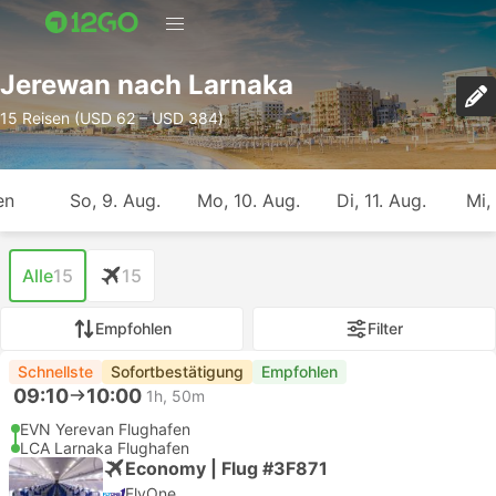
Jerewan nach Larnaka
15 Reisen (USD 62 – USD 384)
en
So, 9. Aug.
Mo, 10. Aug.
Di, 11. Aug.
Mi,
Alle
15
15
Empfohlen
Filter
Schnellste
Sofortbestätigung
Empfohlen
09:10
10:00
1h, 50m
EVN Yerevan Flughafen
LCA Larnaka Flughafen
Economy | Flug #3F871
FlyOne