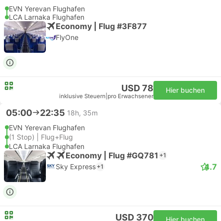
EVN Yerevan Flughafen
LCA Larnaka Flughafen
Economy | Flug #3F877
FlyOne
USD 78
Hier buchen
inklusive Steuern
|
pro Erwachsener
05:00
22:35
18h, 35m
EVN Yerevan Flughafen
(1 Stop) | Flug+Flug
LCA Larnaka Flughafen
Economy | Flug #GQ781
+1
4.7
Sky Express
+1
USD 370
Hier buchen