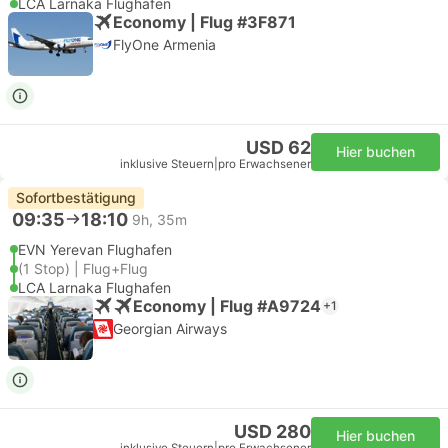
LCA Larnaka Flughafen
Economy | Flug #3F871
FlyOne Armenia
USD 62
Hier buchen
inklusive Steuern
|
pro Erwachsener
Sofortbestätigung
09:35
18:10
9h, 35m
EVN Yerevan Flughafen
(1 Stop) | Flug+Flug
LCA Larnaka Flughafen
Economy | Flug #A9724
+1
Georgian Airways
USD 280
Hier buchen