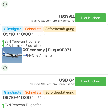
USD 64
Hier buchen
inklusive Steuern
|
pro Erwachsener
Günstigste
Schnellste
Sofortbestätigung
09:10
10:00
1h, 50m
EVN Yerevan Flughafen
LCA Larnaka Flughafen
Economy | Flug #3F871
FlyOne Armenia
USD 64
Hier buchen
inklusive Steuern
|
pro Erwachsener
Günstigste
Schnellste
Sofortbestätigung
09:10
10:00
1h, 50m
EVN Yerevan Flughafen