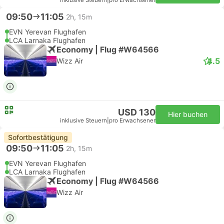
inklusive Steuern
|
pro Erwachsener
09:50
11:05
2h, 15m
EVN Yerevan Flughafen
LCA Larnaka Flughafen
Economy | Flug #W64566
4.5
Wizz Air
USD 130
Hier buchen
inklusive Steuern
|
pro Erwachsener
Sofortbestätigung
09:50
11:05
2h, 15m
EVN Yerevan Flughafen
LCA Larnaka Flughafen
Economy | Flug #W64566
Wizz Air