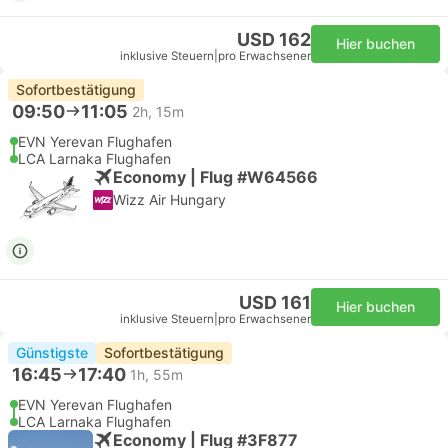
USD 162
Hier buchen
inklusive Steuern
|
pro Erwachsener
Sofortbestätigung
09:50
11:05
2h, 15m
EVN Yerevan Flughafen
LCA Larnaka Flughafen
Economy | Flug #W64566
Wizz Air Hungary
USD 161
Hier buchen
inklusive Steuern
|
pro Erwachsener
Günstigste
Sofortbestätigung
16:45
17:40
1h, 55m
EVN Yerevan Flughafen
LCA Larnaka Flughafen
Economy | Flug #3F877