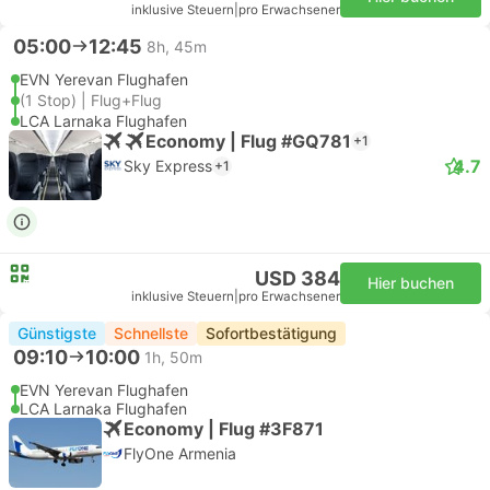
inklusive Steuern
|
pro Erwachsener
05:00
12:45
8h, 45m
EVN Yerevan Flughafen
(1 Stop) | Flug+Flug
LCA Larnaka Flughafen
Economy | Flug #GQ781
+1
4.7
Sky Express
+1
USD 384
Hier buchen
inklusive Steuern
|
pro Erwachsener
Günstigste
Schnellste
Sofortbestätigung
09:10
10:00
1h, 50m
EVN Yerevan Flughafen
LCA Larnaka Flughafen
Economy | Flug #3F871
FlyOne Armenia