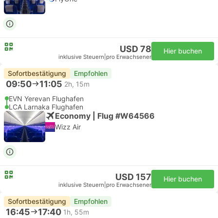
USD 78
Hier buchen
inklusive Steuern
|
pro Erwachsener
Sofortbestätigung
Empfohlen
09:50
11:05
2h, 15m
EVN Yerevan Flughafen
LCA Larnaka Flughafen
Economy | Flug #W64566
Wizz Air
USD 157
Hier buchen
inklusive Steuern
|
pro Erwachsener
Sofortbestätigung
Empfohlen
16:45
17:40
1h, 55m