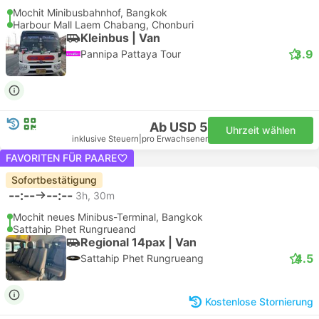
Mochit Minibusbahnhof, Bangkok
Harbour Mall Laem Chabang, Chonburi
Kleinbus | Van
3.9
Pannipa Pattaya Tour
Ab USD 5
Uhrzeit wählen
inklusive Steuern
|
pro Erwachsener
FAVORITEN FÜR PAARE
Sofortbestätigung
--:--
--:--
3h, 30m
Mochit neues Minibus-Terminal, Bangkok
Sattahip Phet Rungrueand
Regional 14pax | Van
4.5
Sattahip Phet Rungrueang
Kostenlose Stornierung