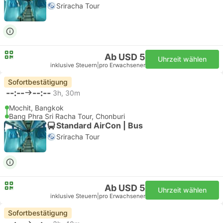
Sriracha Tour
Ab USD 5
Uhrzeit wählen
inklusive Steuern
|
pro Erwachsener
Sofortbestätigung
--:--
--:--
3h, 30m
Mochit, Bangkok
Bang Phra Sri Racha Tour, Chonburi
Standard AirCon | Bus
Sriracha Tour
Ab USD 5
Uhrzeit wählen
inklusive Steuern
|
pro Erwachsener
Sofortbestätigung