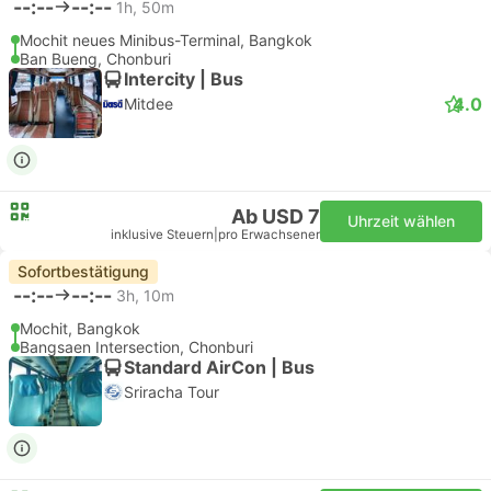
--:--
--:--
1h, 50m
Mochit neues Minibus-Terminal, Bangkok
Ban Bueng, Chonburi
Intercity | Bus
4.0
Mitdee
Ab USD 7
Uhrzeit wählen
inklusive Steuern
|
pro Erwachsener
Sofortbestätigung
--:--
--:--
3h, 10m
Mochit, Bangkok
Bangsaen Intersection, Chonburi
Standard AirCon | Bus
Sriracha Tour