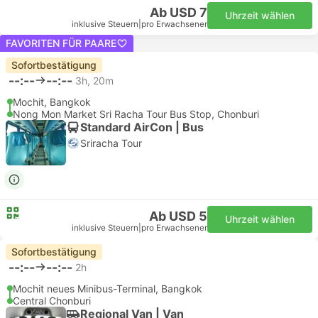
Ab USD 7
Uhrzeit wählen
inklusive Steuern
|
pro Erwachsener
FAVORITEN FÜR PAARE
Sofortbestätigung
--:--
--:--
3h, 20m
Mochit, Bangkok
Nong Mon Market Sri Racha Tour Bus Stop, Chonburi
Standard AirCon | Bus
Sriracha Tour
Ab USD 5
Uhrzeit wählen
inklusive Steuern
|
pro Erwachsener
Sofortbestätigung
--:--
--:--
2h
Mochit neues Minibus-Terminal, Bangkok
Central Chonburi
Regional Van | Van