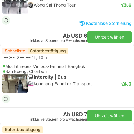
3.6
Wong Sai Thong Tour
Kostenlose Stornierung
Ab USD 6
Uhrzeit wählen
inklusive Steuern
|
pro Erwachsener
Schnellste
Sofortbestätigung
--:--
--:--
1h, 10m
Mochit neues Minibus-Terminal, Bangkok
Ban Bueng, Chonburi
Intercity | Bus
4.3
Kohchang Bangkok Transport
Ab USD 7
Uhrzeit wählen
inklusive Steuern
|
pro Erwachsener
Sofortbestätigung