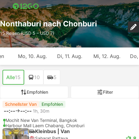
Nonthaburi nach Chonburi
15 Reisen (USD 5 – USD 7)
en
Mo, 10. Aug.
Di, 11. Aug.
Mi, 12. Aug.
Do,
Alle
15
10
5
Empfohlen
Filter
Schnellster Van
Empfohlen
--:--
--:--
1h, 30m
Mochit New Van Terminal, Bangkok
Harbour Mall Laem Chabang, Chonburi
Kleinbus | Van
3.8
Saharat Pattaya