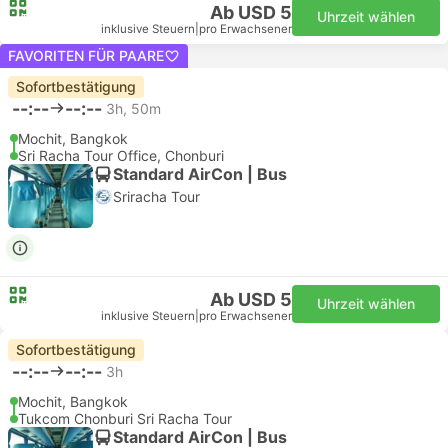
Ab USD 5
Uhrzeit wählen
inklusive Steuern
|
pro Erwachsener
FAVORITEN FÜR PAARE
Sofortbestätigung
--:--
--:--
3h, 50m
Mochit, Bangkok
Sri Racha Tour Office, Chonburi
Standard AirCon | Bus
Sriracha Tour
Ab USD 5
Uhrzeit wählen
inklusive Steuern
|
pro Erwachsener
Sofortbestätigung
--:--
--:--
3h
Mochit, Bangkok
Tukcom Chonburi Sri Racha Tour
Standard AirCon | Bus