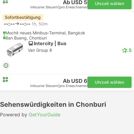
Ab USD 5
Uhrzeit wählen
inklusive Steuern
|
pro Erwachsener
Sofortbestätigung
--:--
--:--
1h, 50m
Mochit neues Minibus-Terminal, Bangkok
Ban Bueng, Chonburi
Intercity | Bus
2.5
Van Group 8
Ab USD 6
Uhrzeit wählen
inklusive Steuern
|
pro Erwachsener
Sehenswürdigkeiten in Chonburi
Powered by
GetYourGuide