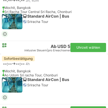
--:--
--:--
3h, 40m
Mochit, Bangkok
Sri Racha Tour Central Sri Racha, Chonburi
Standard AirCon | Bus
Sriracha Tour
Ab USD 5
Uhrzeit wählen
inklusive Steuern
|
pro Erwachsener
Sofortbestätigung
--:--
--:--
4h
Mochit, Bangkok
Ao Udom Sri racha Tour, Chonburi
Standard AirCon | Bus
Sriracha Tour