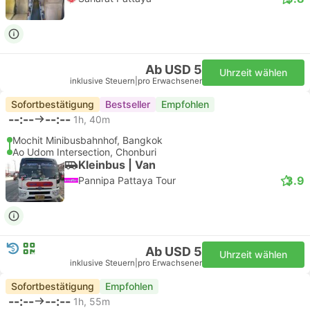
Ab USD 5
Uhrzeit wählen
inklusive Steuern
|
pro Erwachsener
Sofortbestätigung
Bestseller
Empfohlen
--:--
--:--
1h, 40m
Mochit Minibusbahnhof, Bangkok
Ao Udom Intersection, Chonburi
Kleinbus | Van
3.9
Pannipa Pattaya Tour
Ab USD 5
Uhrzeit wählen
inklusive Steuern
|
pro Erwachsener
Sofortbestätigung
Empfohlen
--:--
--:--
1h, 55m