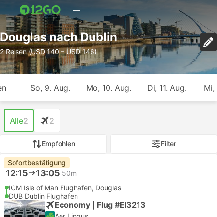
Douglas nach Dublin
2 Reisen (USD 140 – USD 146)
en
So, 9. Aug.
Mo, 10. Aug.
Di, 11. Aug.
Mi,
Alle
2
2
Empfohlen
Filter
Sofortbestätigung
12:15
13:05
50m
IOM Isle of Man Flughafen, Douglas
DUB Dublin Flughafen
Economy | Flug #EI3213
Aer Lingus