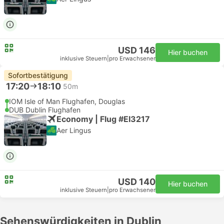
USD 146
Hier buchen
inklusive Steuern
|
pro Erwachsener
Sofortbestätigung
17:20
18:10
50m
IOM Isle of Man Flughafen, Douglas
DUB Dublin Flughafen
Economy | Flug #EI3217
Aer Lingus
USD 140
Hier buchen
inklusive Steuern
|
pro Erwachsener
Sehenswürdigkeiten in Dublin