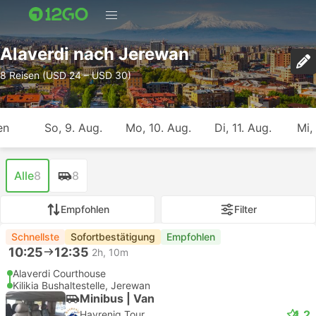
Alaverdi nach Jerewan
8 Reisen (USD 24 – USD 30)
en
So, 9. Aug.
Mo, 10. Aug.
Di, 11. Aug.
Mi,
Alle
8
8
Empfohlen
Filter
Schnellste
Sofortbestätigung
Empfohlen
10:25
12:35
2h, 10m
Alaverdi Courthouse
Kilikia Bushaltestelle, Jerewan
Minibus | Van
4.2
Hayreniq Tour