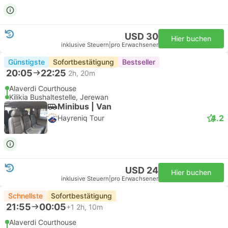
USD 30
Hier buchen
inklusive Steuern
|
pro Erwachsener
Günstigste
Sofortbestätigung
Bestseller
20:05
22:25
2h, 20m
Alaverdi Courthouse
Kilikia Bushaltestelle, Jerewan
Minibus | Van
4.2
Hayreniq Tour
USD 24
Hier buchen
inklusive Steuern
|
pro Erwachsener
Schnellste
Sofortbestätigung
21:55
00:05
+1
2h, 10m
Alaverdi Courthouse