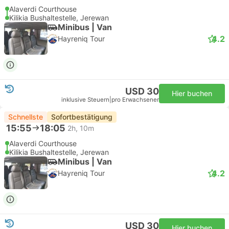
Alaverdi Courthouse
Kilikia Bushaltestelle, Jerewan
Minibus | Van
4.2
Hayreniq Tour
USD 30
Hier buchen
inklusive Steuern
|
pro Erwachsener
Schnellste
Sofortbestätigung
15:55
18:05
2h, 10m
Alaverdi Courthouse
Kilikia Bushaltestelle, Jerewan
Minibus | Van
4.2
Hayreniq Tour
USD 30
Hier buchen