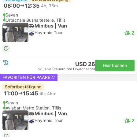
08:00
12:35
4h, 35m
Sevan
Ortachala Bushaltestelle, Tiflis
Minibus | Van
4.2
Hayreniq Tour
USD 26
Hier buchen
inklusive Steuern
|
pro Erwachsener
FAVORITEN FÜR PAARE
Sofortbestätigung
11:00
15:45
4h, 45m
Sevan
Avlabari Metro Station, Tiflis
Minibus | Van
4.2
Hayreniq Tour