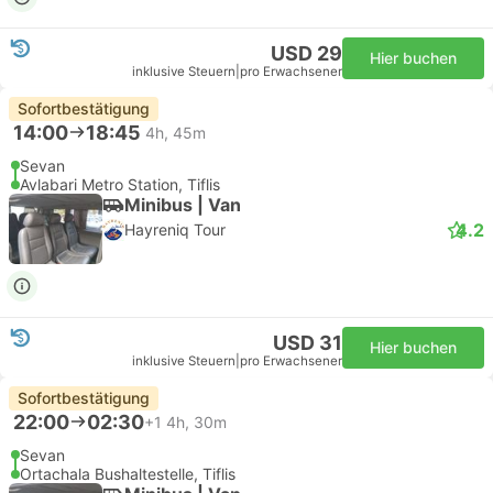
USD 29
Hier buchen
inklusive Steuern
|
pro Erwachsener
Sofortbestätigung
14:00
18:45
4h, 45m
Sevan
Avlabari Metro Station, Tiflis
Minibus | Van
4.2
Hayreniq Tour
USD 31
Hier buchen
inklusive Steuern
|
pro Erwachsener
Sofortbestätigung
22:00
02:30
+1
4h, 30m
Sevan
Ortachala Bushaltestelle, Tiflis