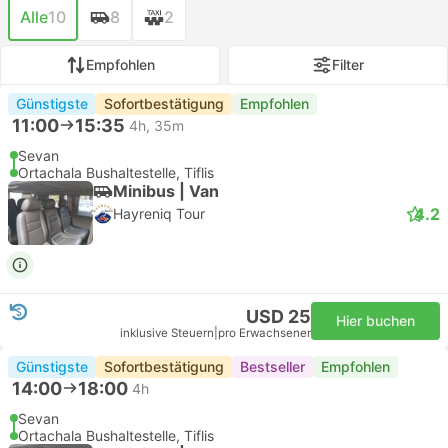
Alle
10
8
2
Empfohlen
Filter
Günstigste
Sofortbestätigung
Empfohlen
11:00
15:35
4h, 35m
Sevan
Ortachala Bushaltestelle, Tiflis
Minibus | Van
4.2
Hayreniq Tour
USD 25
Hier buchen
inklusive Steuern
|
pro Erwachsener
Günstigste
Sofortbestätigung
Bestseller
Empfohlen
14:00
18:00
4h
Sevan
Ortachala Bushaltestelle, Tiflis