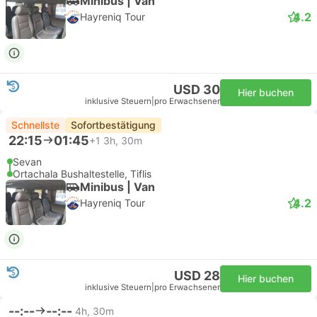
Minibus | Van
4.2
Hayreniq Tour
USD 30
Hier buchen
inklusive Steuern
|
pro Erwachsener
Schnellste
Sofortbestätigung
22:15
01:45
+1
3h, 30m
Sevan
Ortachala Bushaltestelle, Tiflis
Minibus | Van
4.2
Hayreniq Tour
USD 28
Hier buchen
inklusive Steuern
|
pro Erwachsener
--:--
--:--
4h, 30m