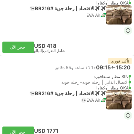
OKA مطار أوكيناوا
الاقتصاد | رحلة جوية #BR216
+1
EVA Air
USD 418
احجز الآن
شامل الضرائب
|
للبالغ
تأكيد فوري
09:15
15:20
+1
١٦ ساعة و‫55 دقائق
SIN مطار سنغافورة
الاتصال الذاتي | رحلة جوية+رحلة جوية
OKA مطار أوكيناوا
الاقتصاد | رحلة جوية #BR216
+1
EVA Air
+1
USD 1771
احجز الآن