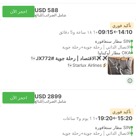
USD 588
احجز الآن
شامل الضرائب
|
للبالغ
تأكيد فوري
09:15
14:10
+1
١٨ ساعة و‫5 دقائق
SIN مطار سنغافورة
الاتصال الذاتي | رحلة جوية+رحلة جوية
OKA مطار أوكيناوا
الاقتصاد | رحلة جوية #JX772
+1
Starlux Airlines
+1
USD 2899
احجز الآن
شامل الضرائب
|
للبالغ
تأكيد فوري
19:20
15:20
+1
1 يوم و٣ ساعات
SIN مطار سنغافورة
الاتصال الذاتي | رحلة جوية+رحلة جوية