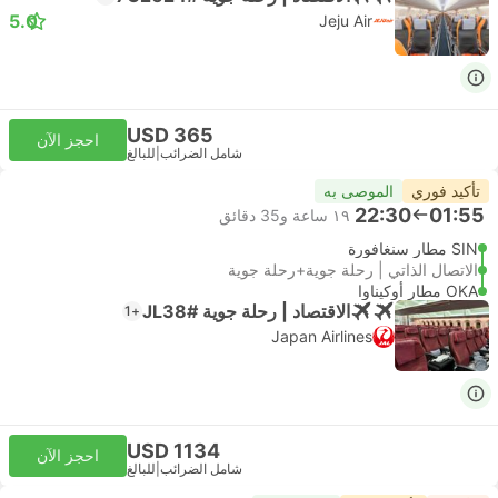
5.0
Jeju Air
USD 365
احجز الآن
شامل الضرائب
|
للبالغ
تأكيد فوري
الموصى به
22:30
01:55
١٩ ساعة و‫35 دقائق
SIN مطار سنغافورة
الاتصال الذاتي | رحلة جوية+رحلة جوية
OKA مطار أوكيناوا
الاقتصاد | رحلة جوية #JL38
+1
Japan Airlines
USD 1134
احجز الآن
شامل الضرائب
|
للبالغ