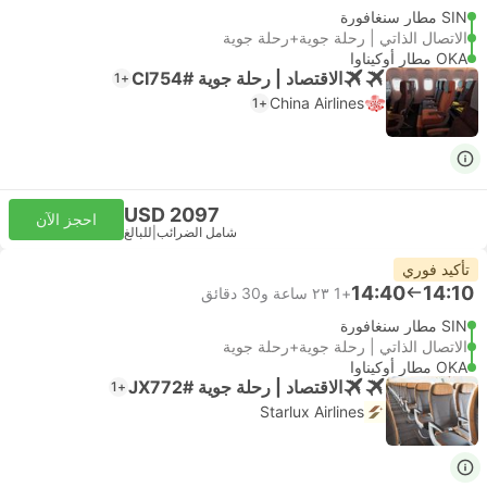
SIN مطار سنغافورة
الاتصال الذاتي | رحلة جوية+رحلة جوية
OKA مطار أوكيناوا
الاقتصاد | رحلة جوية #CI754
+1
China Airlines
+1
USD 2097
احجز الآن
شامل الضرائب
|
للبالغ
تأكيد فوري
14:40
14:10
+1
٢٣ ساعة و‫30 دقائق
SIN مطار سنغافورة
الاتصال الذاتي | رحلة جوية+رحلة جوية
OKA مطار أوكيناوا
الاقتصاد | رحلة جوية #JX772
+1
Starlux Airlines