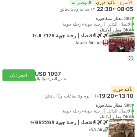
الأسرع
تأكيد فوري
الموصى به
22:30
08:05
١٣ ساعة و‫25 دقائق
SIN مطار سنغافورة
الاتصال الذاتي | رحلة جوية+رحلة جوية
OKA مطار أوكيناوا
الاقتصاد | رحلة جوية #JL712
+1
Japan Airlines
USD 1097
احجز الآن
شامل الضرائب
|
للبالغ
تأكيد فوري
19:20
13:10
+1
1 يوم و٥ ساعات و‫10 دقائق
SIN مطار سنغافورة
الاتصال الذاتي | رحلة جوية+رحلة جوية
OKA مطار أوكيناوا
الاقتصاد | رحلة جوية #BR226
+1
EVA Air