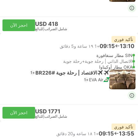
USD 418
احجز الآن
شامل الضرائب
|
للبالغ
تأكيد فوري
09:15
13:10
+1
١٩ ساعة و‫5 دقائق
SIN مطار سنغافورة
الاتصال الذاتي | رحلة جوية+رحلة جوية
OKA مطار أوكيناوا
الاقتصاد | رحلة جوية #BR226
+1
EVA Air
+1
USD 1771
احجز الآن
شامل الضرائب
|
للبالغ
تأكيد فوري
09:15
13:55
+1
١٨ ساعة و‫20 دقائق