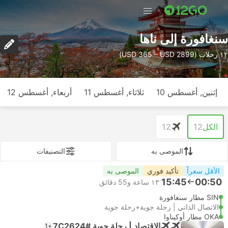
سنغافورة إلى ناها
١٢ رحلات (USD 365 – USD 2899)
إثنين, أغسطس 10
ثلاثاء, أغسطس 11
أربعاء, أغسطس 12
الكل
12
12
الموصى به
التصنيفات
الأقل سعراً
تأكيد فوري
الموصى به
15:45
00:50
١٣ ساعة و‫55 دقائق
SIN مطار سنغافورة
الاتصال الذاتي | رحلة جوية+رحلة جوية
OKA مطار أوكيناوا
الاقتصاد | رحلة جوية #7C2624
+1