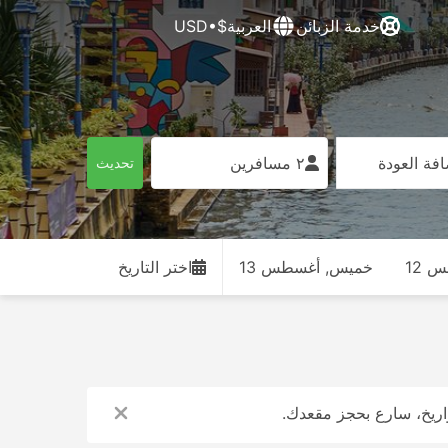
خدمة الزبائن
العربية
$•USD
فة العودة
٢ مسافرين
تحديث
 12
خميس, أغسطس 13
اختر التاريخ
واريخ، سارع بحجز مقعدك.