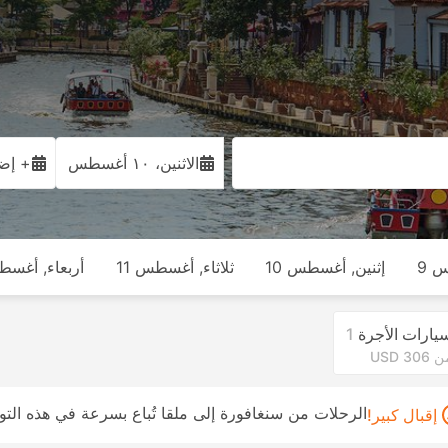
الاثنين، ١٠ أغسطس
+ إضا
 9
إثنين, أغسطس 10
ثلاثاء, أغسطس 11
أربعاء, أغسطس
يارات الأجرة
1
 USD 306
الرحلات من سنغافورة إلى ملقا تُباع بسرعة في هذه الت
إقبال كبير!