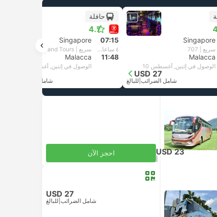
ة
حافلة
+1
+1
4.7
4
Singapore
07:15
Singapore
سريع | 707
٤ ساعات و‫33 دقائق
سريع | KKKL Travel and Tours
Malacca
11:48
Malacca
الوصول في إثنين, أغسطس 10
الوصول في إثنين, أغسطس 10
USD 31
USD 27
شامل الضرائب
|
للبالغ
شامل الضرائب
|
للبالغ
USD 23
احجز الآن
|
للبالغ
شامل الضرائب
USD 27
شامل الضرائب
|
للبالغ