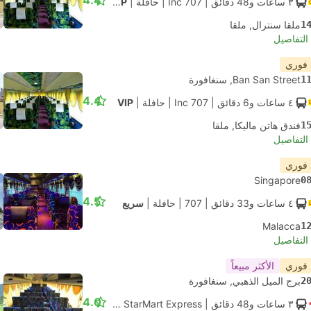
4.4
٣ ساعات و‫48 دقائق
| 707 Inc
|
حافلة
|
VIP
1
ملقا سنترال, ملقا
لتفاصيل
 فوري
1
Ban San Street, سنغافورة
4.4
٤ ساعات و‫6 دقائق
| 707 Inc
|
حافلة
|
VIP
1
فندق هاتن ماليكا, ملقا
لتفاصيل
 فوري
Singapore
0
4.5
٤ ساعات و‫33 دقائق
| 707
|
حافلة
|
سريع
Malacca
1
لتفاصيل
 فوري
الأكثر مبيعاً
2
برج الميل الذهبي, سنغافورة
4.0
٣ ساعات و‫48 دقائق
| StarMart Express
|
حافلة
|
اكسبرس 27