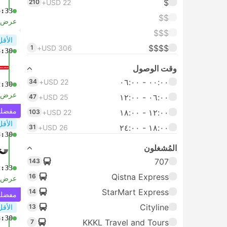
$
210
USD 22+
5:33
$$
عرض ا
$$$
الأقل
$$$$
1
USD 306+
8:30
وقت الوصول
٠٠:٠٠ ‏- ٠٦:٠٠
34
USD 22+
2:30
عرض ا
٠٦:٠٠ ‏- ١٢:٠٠
47
USD 25+
مفضلة 
١٢:٠٠ ‏- ١٨:٠٠
103
USD 22+
الأقل
١٨:٠٠ ‏-‏ ٢٤:٠٠
31
USD 26+
8:30
المُشغلون
707
143
2:33
Qistna Express
16
عرض ا
StarMart Express
14
مفضلة 
Cityline
13
الأقل
8:30
KKKL Travel and Tours
7