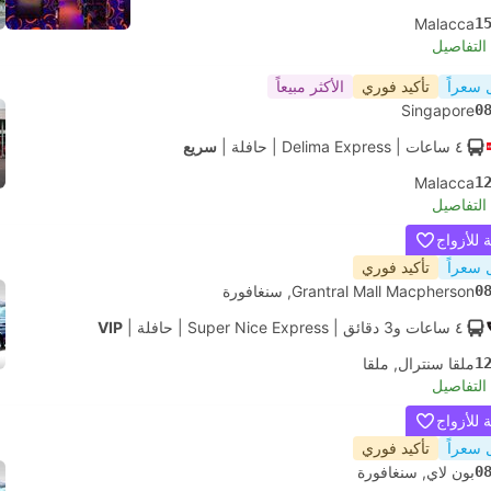
Malacca
1
لتفاصيل
 سعراً
تأكيد فوري
الأكثر مبيعاً
Singapore
0
٤ ساعات
| Delima Express
|
حافلة
|
سريع
Malacca
1
لتفاصيل
للأزواج
 سعراً
تأكيد فوري
0
Grantral Mall Macpherson, سنغافورة
٤ ساعات و‫3 دقائق
| Super Nice Express
|
حافلة
|
VIP
1
ملقا سنترال, ملقا
لتفاصيل
للأزواج
 سعراً
تأكيد فوري
0
بون لاي, سنغافورة