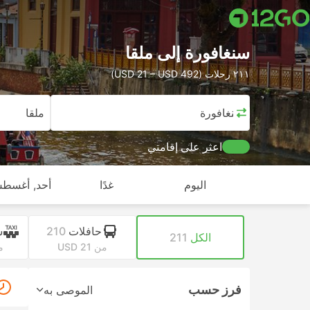
سنغافورة إلى ملقا
٢١١ رحلات (USD 21 – USD 492)
سنغافورة
ملقا
اعثر على إقامتي
اليوم
غدًا
أحد, أغسطس
حافلات
210
س
الكل
211
من USD 21
من
فرز حسب
الموصى به