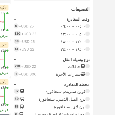
تأكيد
التصنيفات
8:30
وقت المغادرة
٠٠:٠٠ ‏- ٠٦:٠٠
6
USD 25+
2:18
٠٦:٠٠ ‏- ١٢:٠٠
130
USD 22+
عرض ا
١٢:٠٠ ‏- ١٨:٠٠
38
USD 26+
تأكيد
١٨:٠٠ ‏-‏ ٢٤:٠٠
41
USD 22+
8:30
نوع وسيلة النقل
حافلات
210
USD 22+
4:42
عرض ا
سيارات الأجرة
1
USD 306+
تأكيد
محطة المغادرة
8:30
كوين ستريت, سنغافورة
92
برج الميل الذهبي, سنغافورة
59
2:29
بون لاي, سنغافورة
18
عرض ا
Jurong East Westgate taxi
6