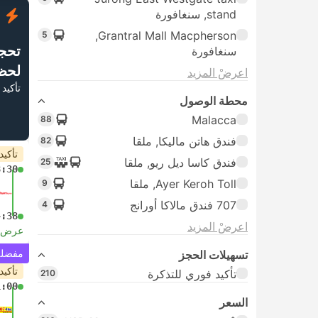
stand, سنغافورة
ف
Grantral Mall Macpherson,
5
تحج
سنغافورة
لحظ
اعرضْ المزيد
تأكيد 
محطة الوصول
Malacca
88
فندق هاتن ماليكا, ملقا
82
تأكيد
فندق كاسا ديل ريو, ملقا
25
8:30
Ayer Keroh Toll, ملقا
9
707 فندق مالاكا أورانج
4
4:38
اعرضْ المزيد
عرض ا
مفضلة 
تسهيلات الحجز
تأكيد
تأكيد فوري للتذكرة
210
1:00
السعر