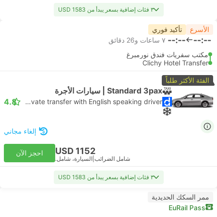
٣ فئات إضافية بسعر يبدأ من USD 1583
الأسرع
تأكيد فوري
--:--
--:--
٧ ساعات و‫26 دقائق
مكتب سفريات فندق نورمبرغ
Clichy Hotel Transfer
الفئة الأكثر طلباً
Standard 3pax | سيارات الأجرة
4.8
Daytrip private transfer with English speaking driver
إلغاء مجاني
USD 1152
احجز الآن
شامل الضرائب
|
السيارة، شامل.
٣ فئات إضافية بسعر يبدأ من USD 1583
ممر السكك الحديدية
EuRail Pass