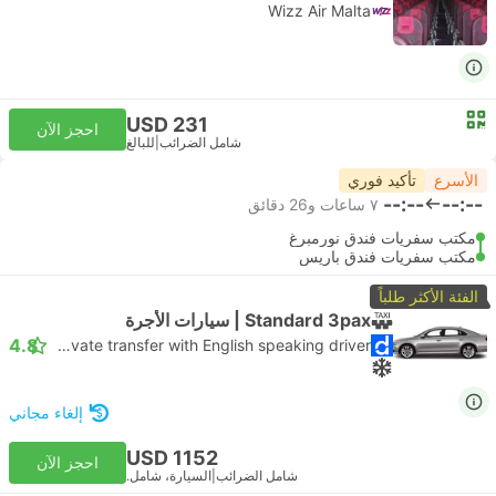
Wizz Air Malta
USD 231
احجز الآن
شامل الضرائب
|
للبالغ
الأسرع
تأكيد فوري
--:--
--:--
٧ ساعات و‫26 دقائق
مكتب سفريات فندق نورمبرغ
مكتب سفريات فندق باريس
الفئة الأكثر طلباً
Standard 3pax | سيارات الأجرة
4.8
Daytrip private transfer with English speaking driver
إلغاء مجاني
USD 1152
احجز الآن
شامل الضرائب
|
السيارة، شامل.