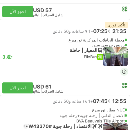
USD 57
احجز الآن
شامل الضرائب
|
للبالغ
تأكيد فوري
07:25
21:35
+1
٩ ساعات و‫50 دقائق
محطة الحافلات المركزية نورمبرغ
باريس بيرسي سين
المعيار | حافلة
3.8
FlixBus
USD 61
احجز الآن
شامل الضرائب
|
للبالغ
07:45
12:55
+1
١٨ ساعة و‫50 دقائق
NUE مطار نورمبرغ
الاتصال الذاتي | رحلة جوية+رحلة جوية
BVA Beauvais Tille Airport
الاقتصاد | رحلة جوية #W43370
+1