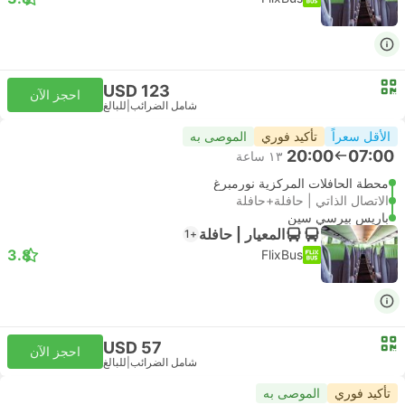
USD 123
احجز الآن
شامل الضرائب
|
للبالغ
الأقل سعراً
تأكيد فوري
الموصى به
20:00
07:00
١٣ ساعة
محطة الحافلات المركزية نورمبرغ
الاتصال الذاتي | حافلة+حافلة
باريس بيرسي سين
المعيار | حافلة
+1
3.8
FlixBus
USD 57
احجز الآن
شامل الضرائب
|
للبالغ
تأكيد فوري
الموصى به