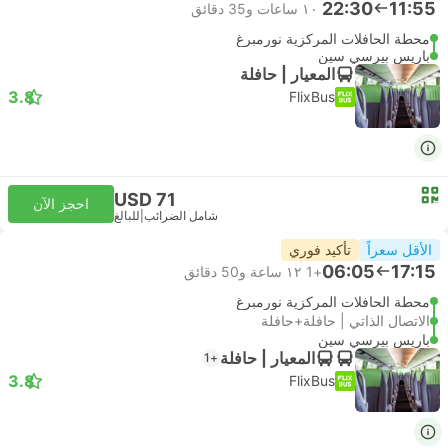
22:30
11:55
١٠ ساعات و‫35 دقائق
محطة الحافلات المركزية نورمبرغ
باريس بيرسي سين
المعيار | حافلة
3.8
FlixBus
USD 71
احجز الآن
شامل الضرائب
|
للبالغ
الأقل سعراً
تأكيد فوري
06:05
17:15
+1
١٢ ساعة و‫50 دقائق
محطة الحافلات المركزية نورمبرغ
الاتصال الذاتي | حافلة+حافلة
باريس بيرسي سين
المعيار | حافلة
+1
3.8
FlixBus