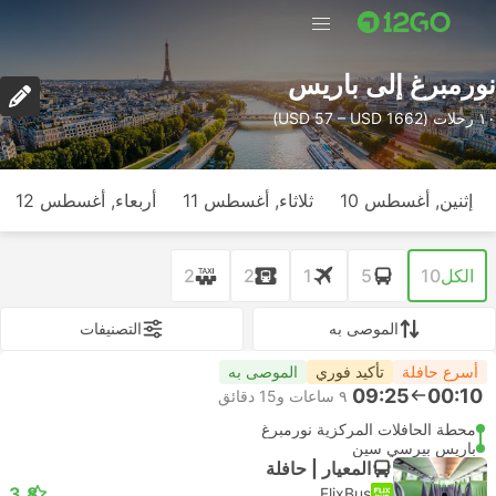
نورمبرغ إلى باريس
١٠ رحلات (USD 57 – USD 1662)
إثنين, أغسطس 10
ثلاثاء, أغسطس 11
أربعاء, أغسطس 12
الكل
10
5
1
2
2
الموصى به
التصنيفات
أسرع حافلة
تأكيد فوري
الموصى به
09:25
00:10
٩ ساعات و‫15 دقائق
محطة الحافلات المركزية نورمبرغ
باريس بيرسي سين
المعيار | حافلة
3.8
FlixBus