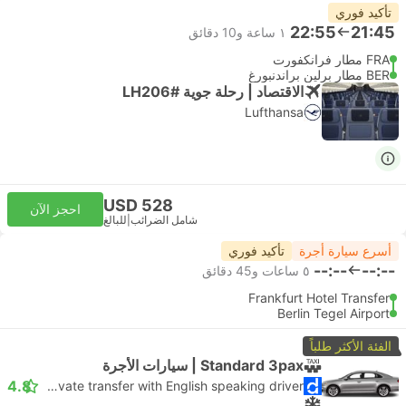
تأكيد فوري
22:55
21:45
١ ساعة و‫10 دقائق
FRA مطار فرانكفورت
BER مطار برلين براندنبورغ
الاقتصاد | رحلة جوية #LH206
Lufthansa
USD 528
احجز الآن
شامل الضرائب
|
للبالغ
أسرع سيارة أجرة
تأكيد فوري
--:--
--:--
٥ ساعات و‫45 دقائق
Frankfurt Hotel Transfer
Berlin Tegel Airport
الفئة الأكثر طلباً
Standard 3pax | سيارات الأجرة
4.8
Daytrip private transfer with English speaking driver