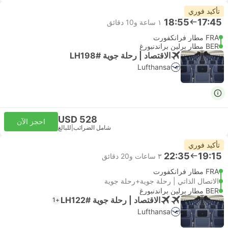
تأكيد فوري
18:55
17:45
١ ساعة و‫10 دقائق
FRA مطار فرانكفورت
BER مطار برلين براندنبورغ
الاقتصاد | رحلة جوية #LH198
Lufthansa
USD 528
احجز الآن
شامل الضرائب
|
للبالغ
تأكيد فوري
22:35
19:15
٣ ساعات و‫20 دقائق
FRA مطار فرانكفورت
الاتصال الذاتي | رحلة جوية+رحلة جوية
BER مطار برلين براندنبورغ
الاقتصاد | رحلة جوية #LH122
+1
Lufthansa