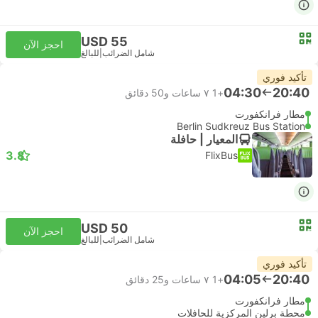
USD 55
احجز الآن
شامل الضرائب
|
للبالغ
تأكيد فوري
04:30
20:40
+1
٧ ساعات و‫50 دقائق
مطار فرانكفورت
Berlin Sudkreuz Bus Station
المعيار | حافلة
3.8
FlixBus
USD 50
احجز الآن
شامل الضرائب
|
للبالغ
تأكيد فوري
04:05
20:40
+1
٧ ساعات و‫25 دقائق
مطار فرانكفورت
محطة برلين المركزية للحافلات