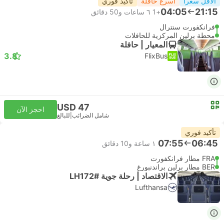
الأقل سعراً
أسرع حافلة
تأكيد فوري
04:05
21:15
+1
٦ ساعات و‫50 دقائق
فرانكفورت سنترال
محطة برلين المركزية للحافلات
المعيار | حافلة
3.8
FlixBus
USD 47
احجز الآن
شامل الضرائب
|
للبالغ
تأكيد فوري
07:55
06:45
١ ساعة و‫10 دقائق
FRA مطار فرانكفورت
BER مطار برلين براندنبورغ
الاقتصاد | رحلة جوية #LH172
Lufthansa