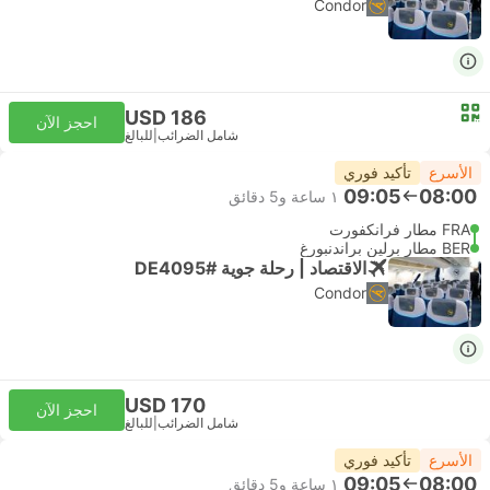
Condor
USD 186
احجز الآن
شامل الضرائب
|
للبالغ
الأسرع
تأكيد فوري
09:05
08:00
١ ساعة و‫5 دقائق
FRA مطار فرانكفورت
BER مطار برلين براندنبورغ
الاقتصاد | رحلة جوية #DE4095
Condor
USD 170
احجز الآن
شامل الضرائب
|
للبالغ
الأسرع
تأكيد فوري
09:05
08:00
١ ساعة و‫5 دقائق