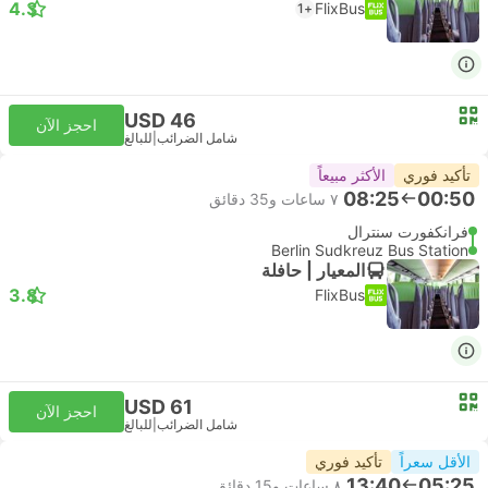
4.3
FlixBus
+1
USD 46
احجز الآن
شامل الضرائب
|
للبالغ
تأكيد فوري
الأكثر مبيعاً
08:25
00:50
٧ ساعات و‫35 دقائق
فرانكفورت سنترال
Berlin Sudkreuz Bus Station
المعيار | حافلة
3.8
FlixBus
USD 61
احجز الآن
شامل الضرائب
|
للبالغ
الأقل سعراً
تأكيد فوري
13:40
05:25
٨ ساعات و‫15 دقائق