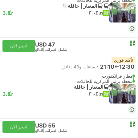
محطة برلين المركزية للحافلات
المعيار | حافلة
+1
3.8
FlixBus
USD 47
احجز الآن
شامل الضرائب
|
للبالغ
تأكيد فوري
21:10
12:30
٨ ساعات و‫40 دقائق
مطار فرانكفورت
محطة برلين المركزية للحافلات
المعيار | حافلة
3.8
FlixBus
USD 55
احجز الآن
شامل الضرائب
|
للبالغ