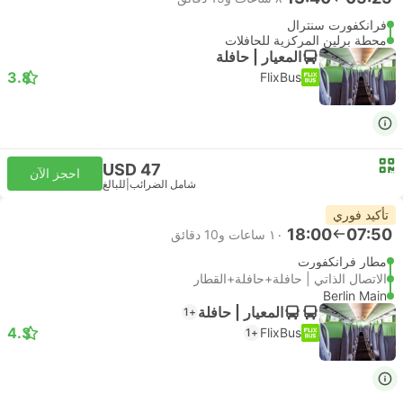
فرانكفورت سنترال
محطة برلين المركزية للحافلات
المعيار | حافلة
3.8
FlixBus
USD 47
احجز الآن
شامل الضرائب
|
للبالغ
تأكيد فوري
18:00
07:50
١٠ ساعات و‫10 دقائق
مطار فرانكفورت
الاتصال الذاتي | حافلة+حافلة+القطار
Berlin Main
المعيار | حافلة
+1
4.3
FlixBus
+1