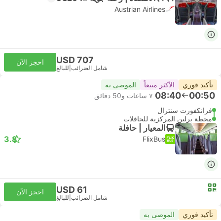
Austrian Airlines
USD 707
احجز الآن
شامل الضرائب
|
للبالغ
تأكيد فوري
الأكثر مبيعاً
الموصى به
08:40
00:50
٧ ساعات و‫50 دقائق
فرانكفورت سنترال
محطة برلين المركزية للحافلات
المعيار | حافلة
3.8
FlixBus
USD 61
احجز الآن
شامل الضرائب
|
للبالغ
تأكيد فوري
الموصى به