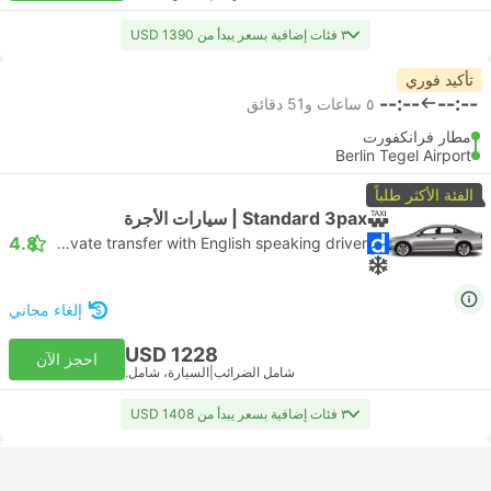
٣ فئات إضافية بسعر يبدأ من USD 1390
تأكيد فوري
--:--
--:--
٥ ساعات و‫51 دقائق
مطار فرانكفورت
Berlin Tegel Airport
الفئة الأكثر طلباً
Standard 3pax | سيارات الأجرة
4.8
Daytrip private transfer with English speaking driver
إلغاء مجاني
USD 1228
احجز الآن
شامل الضرائب
|
السيارة، شامل.
٣ فئات إضافية بسعر يبدأ من USD 1408
تأكيد فوري
--:--
--:--
٥ ساعات و‫51 دقائق