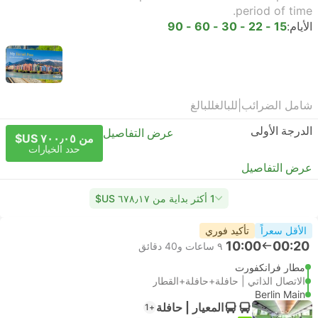
period of time.
الأيام:
15 - 22 - 30 - 60 - 90
شامل الضرائب
|
للبالغ
للبالغ
الدرجة الأولى
عرض التفاصيل
من ٧٠٠٫٠٥ US$
حدد الخيارات
عرض التفاصيل
1 أكثر بداية من ٦٧٨٫١٧ US$
الأقل سعراً
تأكيد فوري
10:00
00:20
٩ ساعات و‫40 دقائق
مطار فرانكفورت
الاتصال الذاتي | حافلة+حافلة+القطار
Berlin Main
المعيار | حافلة
+1