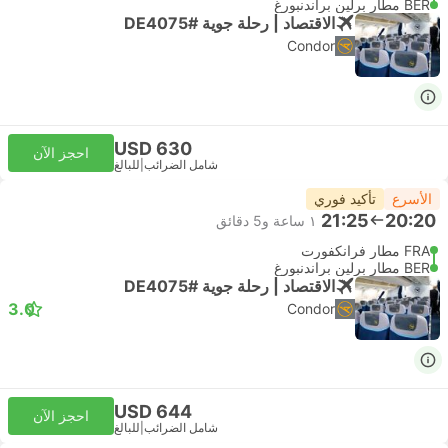
BER مطار برلين براندنبورغ
الاقتصاد | رحلة جوية #DE4075
Condor
USD 630
احجز الآن
شامل الضرائب
|
للبالغ
الأسرع
تأكيد فوري
21:25
20:20
١ ساعة و‫5 دقائق
FRA مطار فرانكفورت
BER مطار برلين براندنبورغ
الاقتصاد | رحلة جوية #DE4075
3.0
Condor
USD 644
احجز الآن
شامل الضرائب
|
للبالغ