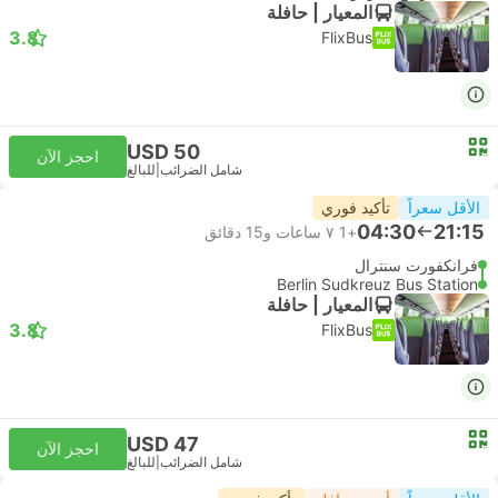
المعيار | حافلة
3.8
FlixBus
USD 50
احجز الآن
شامل الضرائب
|
للبالغ
الأقل سعراً
تأكيد فوري
04:30
21:15
+1
٧ ساعات و‫15 دقائق
فرانكفورت سنترال
Berlin Sudkreuz Bus Station
المعيار | حافلة
3.8
FlixBus
USD 47
احجز الآن
شامل الضرائب
|
للبالغ