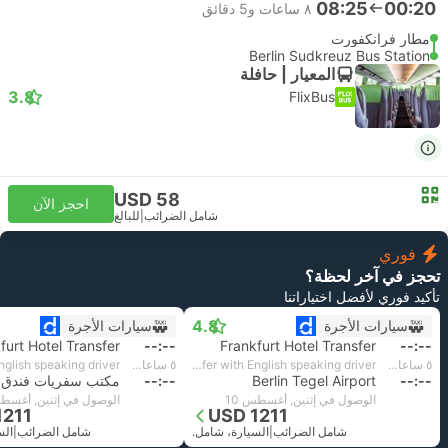
08:25
00:20
٨ ساعات و‫5 دقائق
مطار فرانكفورت
Berlin Sudkreuz Bus Station
المعيار | حافلة
3.8
FlixBus
USD 58
احجز الآن
شامل الضرائب
|
للبالغ
فوري
تحجز في آخر لحظة؟
تأكيد فوري لأفضل اختياراتنا
4.8
سيارات الأجرة
سيارات الأجرة
furt Hotel Transfer
--:--
Frankfurt Hotel Transfer
--:--
٥ ساعات و‫45 دقائق
Standard 3pax | Daytrip private transfer with English speaking driver
٥ ساعات و‫45 دقائق
--:--
Berlin Tegel Airport
--:--
مكتب سفريات فندق ب
الوصول في إثنين, أغسطس 10
الوصول في إثنين, أغسطس
1211
USD 1211
شامل الضرائب
|
السيارة، شامل.
شامل الضرائب
|
الس