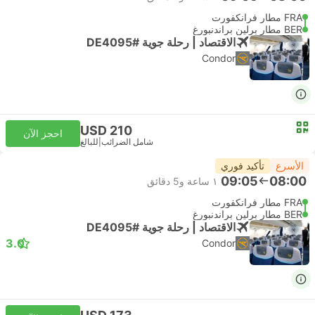
FRA مطار فرانكفورت
BER مطار برلين براندنبورغ
الاقتصاد | رحلة جوية #DE4095
Condor
USD 210
احجز الآن
شامل الضرائب
|
للبالغ
الأسرع
تأكيد فوري
09:05
08:00
١ ساعة و‫5 دقائق
FRA مطار فرانكفورت
BER مطار برلين براندنبورغ
الاقتصاد | رحلة جوية #DE4095
3.0
Condor