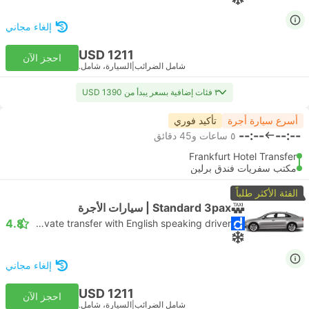
إلغاء مجاني
USD 1211
احجز الآن
شامل الضرائب
|
السيارة، شامل.
٣ فئات إضافية بسعر يبدأ من USD 1390
أسرع سيارة أجرة
تأكيد فوري
--:--
--:--
٥ ساعات و‫45 دقائق
Frankfurt Hotel Transfer
مكتب سفريات فندق برلين
الفئة الأكثر طلباً
Standard 3pax | سيارات الأجرة
4.8
Daytrip private transfer with English speaking driver
إلغاء مجاني
USD 1211
احجز الآن
شامل الضرائب
|
السيارة، شامل.