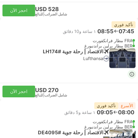
USD 528
احجز الآن
شامل الضرائب
|
للبالغ
تأكيد فوري
08:55
07:45
١ ساعة و‫10 دقائق
FRA مطار فرانكفورت
BER مطار برلين براندنبورغ
الاقتصاد | رحلة جوية #LH174
Lufthansa
USD 270
احجز الآن
شامل الضرائب
|
للبالغ
الأسرع
تأكيد فوري
09:05
08:00
١ ساعة و‫5 دقائق
FRA مطار فرانكفورت
BER مطار برلين براندنبورغ
الاقتصاد | رحلة جوية #DE4095