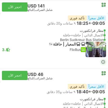
USD 141
احجز الآن
شامل الضرائب
|
للبالغ
الأقل سعراً
تأكيد فوري
18:25
09:05
٩ ساعات و‫20 دقائق
مطار فرانكفورت
الاتصال الذاتي | حافلة+حافلة
Berlin Sudkreuz Bus Station
المعيار | حافلة
+1
3.8
FlixBus
USD 46
احجز الآن
شامل الضرائب
|
للبالغ
الأقل سعراً
تأكيد فوري
18:40
09:05
٩ ساعات و‫35 دقائق
مطار فرانكفورت
الاتصال الذاتي | حافلة+حافلة