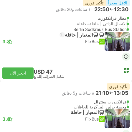
الأقل سعراً
تأكيد فوري
22:50
12:30
١٠ ساعات و‫20 دقائق
مطار فرانكفورت
الاتصال الذاتي | حافلة+حافلة
Berlin Sudkreuz Bus Station
المعيار | حافلة
+1
3.8
FlixBus
USD 47
احجز الآن
شامل الضرائب
|
للبالغ
تأكيد فوري
21:10
13:05
٨ ساعات و‫5 دقائق
فرانكفورت سنترال
محطة برلين المركزية للحافلات
المعيار | حافلة
3.8
FlixBus