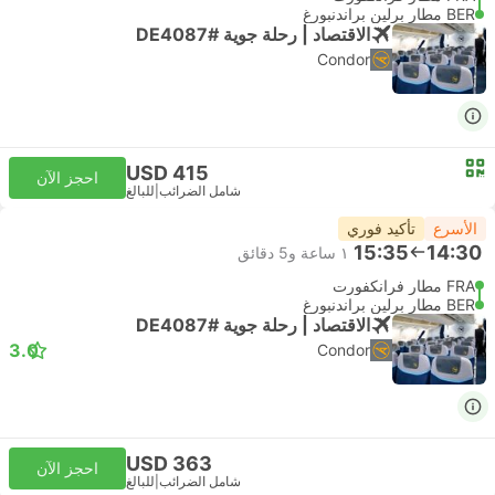
BER مطار برلين براندنبورغ
الاقتصاد | رحلة جوية #DE4087
Condor
USD 415
احجز الآن
شامل الضرائب
|
للبالغ
الأسرع
تأكيد فوري
15:35
14:30
١ ساعة و‫5 دقائق
FRA مطار فرانكفورت
BER مطار برلين براندنبورغ
الاقتصاد | رحلة جوية #DE4087
3.0
Condor
USD 363
احجز الآن
شامل الضرائب
|
للبالغ