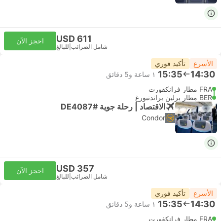
USD 611
احجز الآن
شامل الضرائب
|
للبالغ
الأسرع
تأكيد فوري
15:35
14:30
١ ساعة و‫5 دقائق
FRA مطار فرانكفورت
BER مطار برلين براندنبورغ
الاقتصاد | رحلة جوية #DE4087
Condor
USD 357
احجز الآن
شامل الضرائب
|
للبالغ
الأسرع
تأكيد فوري
15:35
14:30
١ ساعة و‫5 دقائق
FRA مطار فرانكفورت