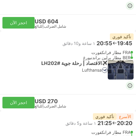
USD 604
احجز الآن
شامل الضرائب
|
للبالغ
تأكيد فوري
20:55
19:45
١ ساعة و‫10 دقائق
FRA مطار فرانكفورت
BER مطار برلين براندنبورغ
الاقتصاد | رحلة جوية #LH202
Lufthansa
USD 270
احجز الآن
شامل الضرائب
|
للبالغ
الأسرع
تأكيد فوري
21:25
20:20
١ ساعة و‫5 دقائق
FRA مطار فرانكفورت