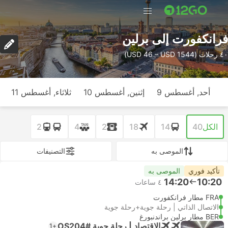
فرانكفورت إلى برلين
٤٠ رحلات (USD 46 – USD 1544)
أحد, أغسطس 9
إثنين, أغسطس 10
ثلاثاء, أغسطس 11
الكل
40
14
18
2
4
2
الموصى به
التصنيفات
تأكيد فوري
الموصى به
14:20
10:20
٤ ساعات
FRA مطار فرانكفورت
الاتصال الذاتي | رحلة جوية+رحلة جوية
BER مطار برلين براندنبورغ
الاقتصاد | رحلة جوية #OS204
+1