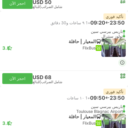
USD 50
احجز الآن
شامل الضرائب
|
للبالغ
تأكيد فوري
09:20
23:50
+1
٩ ساعات و‫30 دقائق
باريس بيرسي سين
تولوز سنترال
المعيار | حافلة
3.8
FlixBus
USD 68
احجز الآن
شامل الضرائب
|
للبالغ
تأكيد فوري
09:50
23:50
+1
١٠ ساعات
باريس بيرسي سين
Toulouse Blagnac Airport
المعيار | حافلة
3.8
FlixBus