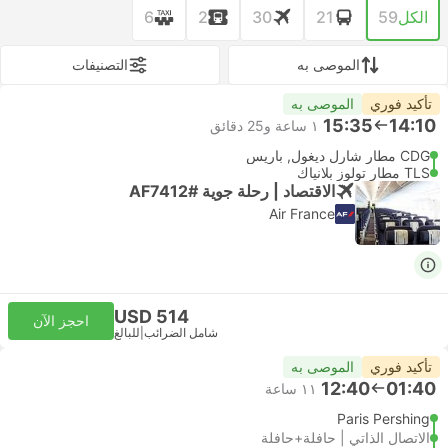
الكل
59
21
30
2
6
الموصى به
التصنيفات
تأكيد فوري
الموصى به
15:35
14:10
١ ساعة و‫25 دقائق
CDG مطار شارل ديغول, باريس
TLS مطار تولوز بلانياك
الاقتصاد | رحلة جوية #AF7412
Air France
USD 514
احجز الآن
شامل الضرائب
|
للبالغ
تأكيد فوري
الموصى به
12:40
01:40
١١ ساعة
Paris Pershing
الاتصال الذاتي | حافلة+حافلة