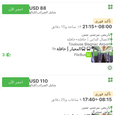
USD 88
احجز الآن
شامل الضرائب
|
للبالغ
تأكيد فوري
21:15
08:00
١٣ ساعة و‫15 دقائق
باريس بيرسي سين
الاتصال الذاتي | حافلة+حافلة
Toulouse Blagnac Airport
المعيار | حافلة
+1
3.8
FlixBus
USD 110
احجز الآن
شامل الضرائب
|
للبالغ
تأكيد فوري
17:40
08:15
٩ ساعات و‫25 دقائق
باريس بيرسي سين
تولوز سنترال