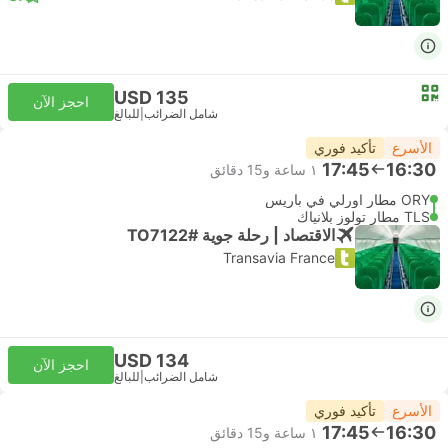
USD 135
احجز الآن
شامل الضرائب
|
للبالغ
الأسرع
تأكيد فوري
17:45
16:30
١ ساعة و‫15 دقائق
ORY مطار اورلي في باريس
TLS مطار تولوز بلانياك
الاقتصاد | رحلة جوية #TO7122
Transavia France
USD 134
احجز الآن
شامل الضرائب
|
للبالغ
الأسرع
تأكيد فوري
17:45
16:30
١ ساعة و‫15 دقائق