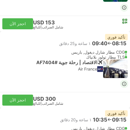
USD 153
احجز الآن
شامل الضرائب
|
للبالغ
تأكيد فوري
09:40
08:15
١ ساعة و‫25 دقائق
CDG مطار شارل ديغول, باريس
TLS مطار تولوز بلانياك
الاقتصاد | رحلة جوية #AF7404
Air France
USD 300
احجز الآن
شامل الضرائب
|
للبالغ
تأكيد فوري
10:35
09:15
١ ساعة و‫20 دقائق
CDG مطار شارل ديغول, باريس