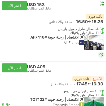
USD 153
احجز الآن
شامل الضرائب
|
للبالغ
تأكيد فوري
16:50
15:25
١ ساعة و‫25 دقائق
CDG مطار شارل ديغول, باريس
TLS مطار تولوز بلانياك
الاقتصاد | رحلة جوية #AF7416
Air France
USD 405
احجز الآن
شامل الضرائب
|
للبالغ
الأسرع
تأكيد فوري
17:45
16:30
١ ساعة و‫15 دقائق
ORY مطار اورلي في باريس
TLS مطار تولوز بلانياك
الاقتصاد | رحلة جوية #TO7122
5.0
Transavia France