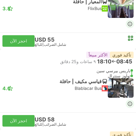
المعيار | حافلة
3.8
FlixBus
USD 55
احجز الآن
شامل الضرائب
|
للبالغ
تأكيد فوري
الأكثر مبيعاً
18:10
08:45
٩ ساعات و‫25 دقائق
باريس بيرسي سين
تولوز سنترال
قياسي مكيف | حافلة
4.0
Blablacar Bus
USD 58
احجز الآن
شامل الضرائب
|
للبالغ
تأكيد فوري