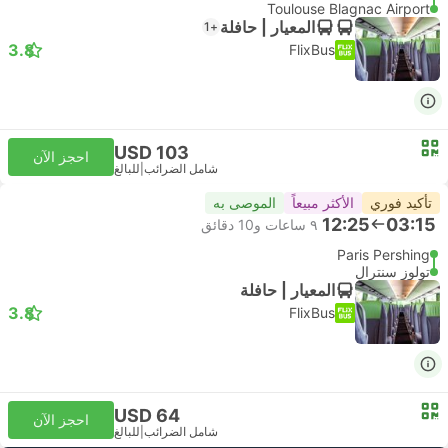
Toulouse Blagnac Airport
المعيار | حافلة
+1
3.8
FlixBus
USD 103
احجز الآن
شامل الضرائب
|
للبالغ
تأكيد فوري
الأكثر مبيعاً
الموصى به
12:25
03:15
٩ ساعات و‫10 دقائق
Paris Pershing
تولوز سنترال
المعيار | حافلة
3.8
FlixBus
USD 64
احجز الآن
شامل الضرائب
|
للبالغ