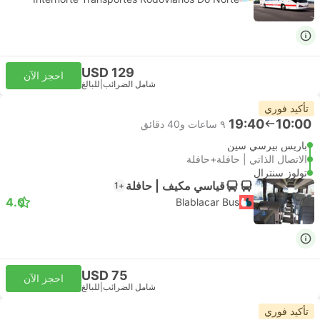
USD 129
احجز الآن
شامل الضرائب
|
للبالغ
تأكيد فوري
19:40
10:00
٩ ساعات و‫40 دقائق
باريس بيرسي سين
الاتصال الذاتي | حافلة+حافلة
تولوز سنترال
قياسي مكيف | حافلة
+1
4.0
Blablacar Bus
USD 75
احجز الآن
شامل الضرائب
|
للبالغ
تأكيد فوري