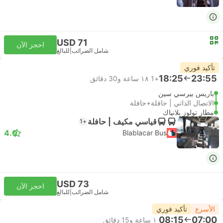
USD 71
احجز الآن
شامل الضرائب
|
للبالغ
تأكيد فوري
18:25
23:55
+1
١٨ ساعة و‫30 دقائق
باريس بيرسي سين
الاتصال الذاتي | حافلة+حافلة
مطار تولوز بلانياك
قياسي مكيف | حافلة
+1
4.0
Blablacar Bus
USD 73
احجز الآن
شامل الضرائب
|
للبالغ
الأسرع
تأكيد فوري
08:15
07:00
١ ساعة و‫15 دقائق