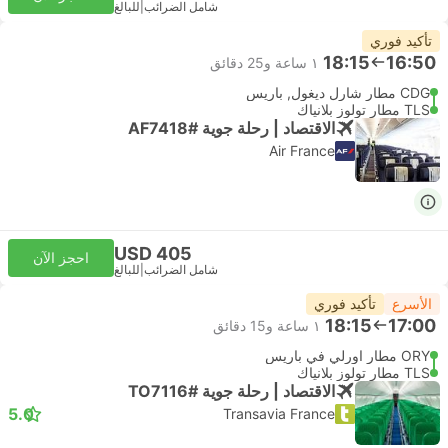
شامل الضرائب
|
للبالغ
تأكيد فوري
18:15
16:50
١ ساعة و‫25 دقائق
CDG مطار شارل ديغول, باريس
TLS مطار تولوز بلانياك
الاقتصاد | رحلة جوية #AF7418
Air France
USD 405
احجز الآن
شامل الضرائب
|
للبالغ
الأسرع
تأكيد فوري
18:15
17:00
١ ساعة و‫15 دقائق
ORY مطار اورلي في باريس
TLS مطار تولوز بلانياك
الاقتصاد | رحلة جوية #TO7116
5.0
Transavia France