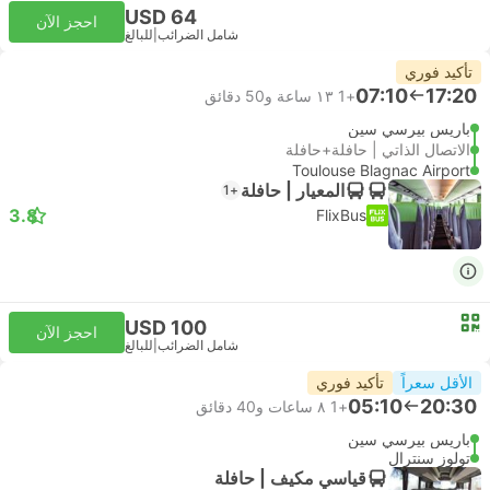
USD 64
احجز الآن
شامل الضرائب
|
للبالغ
تأكيد فوري
07:10
17:20
+1
١٣ ساعة و‫50 دقائق
باريس بيرسي سين
الاتصال الذاتي | حافلة+حافلة
Toulouse Blagnac Airport
المعيار | حافلة
+1
3.8
FlixBus
USD 100
احجز الآن
شامل الضرائب
|
للبالغ
الأقل سعراً
تأكيد فوري
05:10
20:30
+1
٨ ساعات و‫40 دقائق
باريس بيرسي سين
تولوز سنترال
قياسي مكيف | حافلة