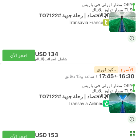
ORY مطار اورلي في باريس
TLS مطار تولوز بلانياك
الاقتصاد | رحلة جوية #TO7122
Transavia France
USD 134
احجز الآن
شامل الضرائب
|
للبالغ
الأسرع
تأكيد فوري
17:45
16:30
١ ساعة و‫15 دقائق
ORY مطار اورلي في باريس
TLS مطار تولوز بلانياك
الاقتصاد | رحلة جوية #TO7122
Transavia Airlines
USD 153
احجز الآن