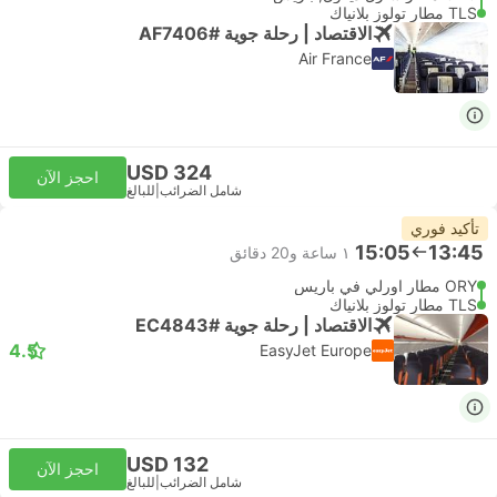
TLS مطار تولوز بلانياك
الاقتصاد | رحلة جوية #AF7406
Air France
USD 324
احجز الآن
شامل الضرائب
|
للبالغ
تأكيد فوري
15:05
13:45
١ ساعة و‫20 دقائق
ORY مطار اورلي في باريس
TLS مطار تولوز بلانياك
الاقتصاد | رحلة جوية #EC4843
4.5
EasyJet Europe
USD 132
احجز الآن
شامل الضرائب
|
للبالغ