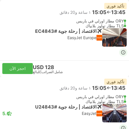
تأكيد فوري
15:05
13:45
١ ساعة و‫20 دقائق
ORY مطار اورلي في باريس
TLS مطار تولوز بلانياك
الاقتصاد | رحلة جوية #EC4843
EasyJet Europe
USD 128
احجز الآن
شامل الضرائب
|
للبالغ
تأكيد فوري
15:05
13:45
١ ساعة و‫20 دقائق
ORY مطار اورلي في باريس
TLS مطار تولوز بلانياك
الاقتصاد | رحلة جوية #U24843
5.0
EasyJet