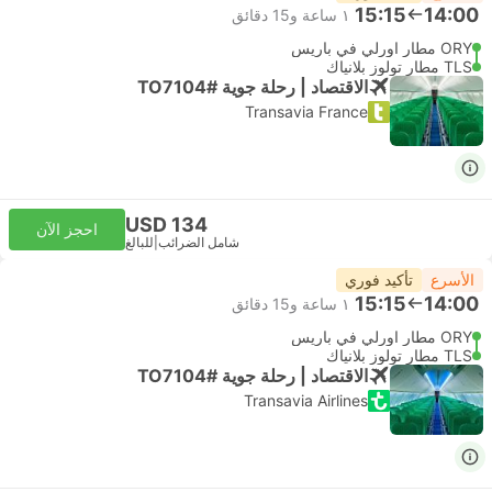
15:15
14:00
١ ساعة و‫15 دقائق
ORY مطار اورلي في باريس
TLS مطار تولوز بلانياك
الاقتصاد | رحلة جوية #TO7104
Transavia France
USD 134
احجز الآن
شامل الضرائب
|
للبالغ
الأسرع
تأكيد فوري
15:15
14:00
١ ساعة و‫15 دقائق
ORY مطار اورلي في باريس
TLS مطار تولوز بلانياك
الاقتصاد | رحلة جوية #TO7104
Transavia Airlines