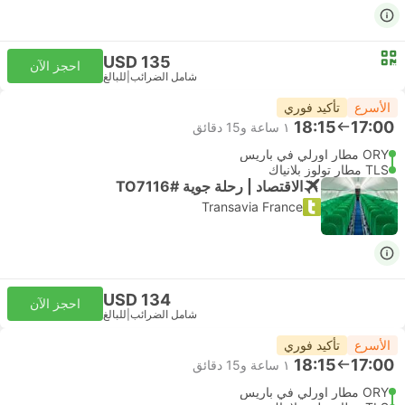
USD 135
احجز الآن
شامل الضرائب
|
للبالغ
الأسرع
تأكيد فوري
18:15
17:00
١ ساعة و‫15 دقائق
ORY مطار اورلي في باريس
TLS مطار تولوز بلانياك
الاقتصاد | رحلة جوية #TO7116
Transavia France
USD 134
احجز الآن
شامل الضرائب
|
للبالغ
الأسرع
تأكيد فوري
18:15
17:00
١ ساعة و‫15 دقائق
ORY مطار اورلي في باريس