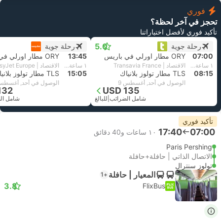
فوري
تحجز في آخر لحظة؟
تأكيد فوري لأفضل اختياراتنا
5.0
رحلة جوية
رحلة جوية
07:00
ORY مطار اورلي في باريس
13:45
ORY مطار اورلي في باريس
١ ساعة و‫15 دقائق
الاقتصاد | Transavia France
١ ساعة و‫20 دقائق
الاقتصاد | EasyJet Europe
08:15
TLS مطار تولوز بلانياك
15:05
TLS مطار تولوز بلانياك
الوصول في أحد, أغسطس 9
الوصول في أحد, أغسطس 
132
USD 135
شامل الضرائب
|
للبالغ
شامل ال
تأكيد فوري
17:40
07:00
١٠ ساعات و‫40 دقائق
Paris Pershing
الاتصال الذاتي | حافلة+حافلة
تولوز سنترال
المعيار | حافلة
+1
3.8
FlixBus