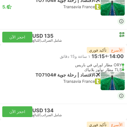
الاقتصاد | رحلة جوية #TO7104
5.0
Transavia France
USD 135
احجز الآن
شامل الضرائب
|
للبالغ
الأسرع
تأكيد فوري
15:15
14:00
١ ساعة و‫15 دقائق
ORY مطار اورلي في باريس
TLS مطار تولوز بلانياك
الاقتصاد | رحلة جوية #TO7104
Transavia France
USD 134
احجز الآن
شامل الضرائب
|
للبالغ
الأسرع
تأكيد فوري