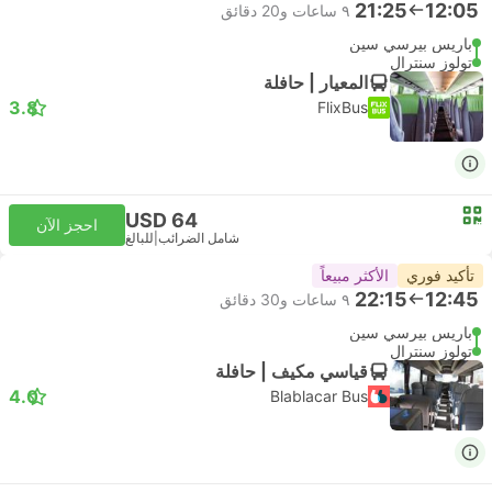
21:25
12:05
٩ ساعات و‫20 دقائق
باريس بيرسي سين
تولوز سنترال
المعيار | حافلة
3.8
FlixBus
USD 64
احجز الآن
شامل الضرائب
|
للبالغ
تأكيد فوري
الأكثر مبيعاً
22:15
12:45
٩ ساعات و‫30 دقائق
باريس بيرسي سين
تولوز سنترال
قياسي مكيف | حافلة
4.0
Blablacar Bus