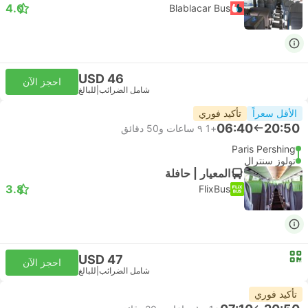
4.0
Blablacar Bus
USD 46
احجز الآن
شامل الضرائب
|
للبالغ
الأقل سعراً
تأكيد فوري
06:40
20:50
+1
٩ ساعات و‫50 دقائق
Paris Pershing
تولوز سنترال
المعيار | حافلة
3.8
FlixBus
USD 47
احجز الآن
شامل الضرائب
|
للبالغ
تأكيد فوري