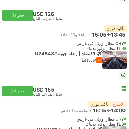
USD 126
احجز الآن
شامل الضرائب
|
للبالغ
تأكيد فوري
15:05
13:45
١ ساعة و‫20 دقائق
ORY مطار اورلي في باريس
TLS مطار تولوز بلانياك
الاقتصاد | رحلة جوية #U24843
EasyJet
USD 155
احجز الآن
شامل الضرائب
|
للبالغ
الأسرع
تأكيد فوري
15:15
14:00
١ ساعة و‫15 دقائق
ORY مطار اورلي في باريس
TLS مطار تولوز بلانياك