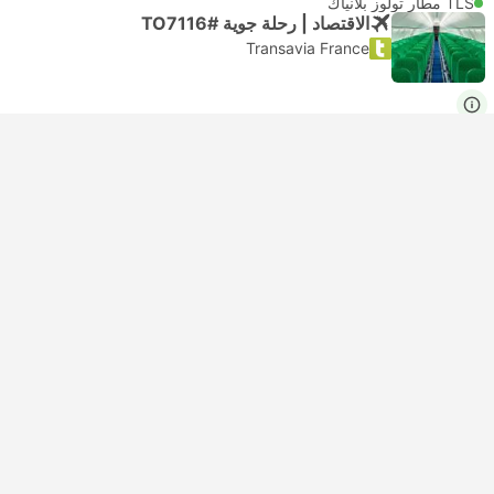
TLS مطار تولوز بلانياك
الاقتصاد | رحلة جوية #TO7116
Transavia France
USD 134
احجز الآن
شامل الضرائب
|
للبالغ
الأسرع
تأكيد فوري
18:15
17:00
١ ساعة و‫15 دقائق
ORY مطار اورلي في باريس
TLS مطار تولوز بلانياك
الاقتصاد | رحلة جوية #TO7116
Transavia Airlines
USD 153
احجز الآن
شامل الضرائب
|
للبالغ