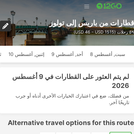
قطارات من باريس إلى تولوز
٥٩ رحلات (USD 46 – USD 1515)
سبت, أغسطس 8
أحد, أغسطس 9
إثنين, أغسطس 10
ث
لم يتم العثور على القطارات في 9 أغسطس
2026
من فضلك، ضع في اعتبارك الخيارات الأخرى أدناه أو جرب
تاريخًا آخر.
Alternative travel options for this route