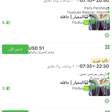
07:10
20:50
+1
١٠ ساعات و‫20 دقائق
Paris Pershing
Toulouse Blagnac Airport
المعيار | حافلة
3.8
FlixBus
USD 51
احجز الآن
شامل الضرائب
|
للبالغ
تأكيد فوري
07:35
22:30
+1
٩ ساعات و‫5 دقائق
باريس بيرسي سين
تولوز سنترال
المعيار | حافلة
3.8
FlixBus