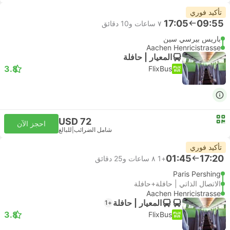
تأكيد فوري
17:05
09:55
٧ ساعات و‫10 دقائق
باريس بيرسي سين
Aachen Henricistrasse
المعيار | حافلة
3.8
FlixBus
USD 72
احجز الآن
شامل الضرائب
|
للبالغ
تأكيد فوري
01:45
17:20
+1
٨ ساعات و‫25 دقائق
Paris Pershing
الاتصال الذاتي | حافلة+حافلة
Aachen Henricistrasse
المعيار | حافلة
+1
3.8
FlixBus