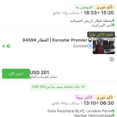
تأكيد فوري
الموصى به
18:33
15:20
٣ ساعات و‫13 دقائق
محطة قطار باريس الشمالية
آخن المركزية
الفئة الأكثر طلباً
Eurostar Premier | القطار #9459
4.4
Eurostar
USD 201
احجز الآن
شامل الضرائب
|
للبالغ
١ فئات إضافية بسعر يبدأ من USD 209
تأكيد فوري
الأكثر مبيعاً
13:10
06:30
٦ ساعات و‫40 دقائق
Paris Peripheral BLVD, Levallois Perret
Aachen Henricistrasse