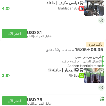
قياسي مكيف | حافلة
4.0
Blablacar Bus
USD 81
احجز الآن
شامل الضرائب
|
للبالغ
تأكيد فوري
15:05
06:35
٨ ساعات و‫30 دقائق
باريس بيرسي سين
الاتصال الذاتي | حافلة+حافلة
Aachen Henricistrasse
المعيار | حافلة
+1
3.8
FlixBus
USD 75
احجز الآن
شامل الضرائب
|
للبالغ