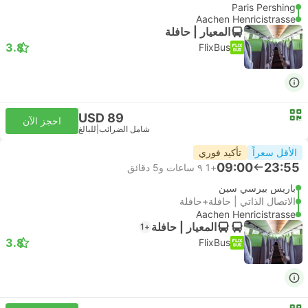
Paris Pershing
Aachen Henricistrasse
المعيار | حافلة
3.8
FlixBus
USD 89
احجز الآن
شامل الضرائب
|
للبالغ
الأقل سعراً
تأكيد فوري
09:00
23:55
+1
٩ ساعات و‫5 دقائق
باريس بيرسي سين
الاتصال الذاتي | حافلة+حافلة
Aachen Henricistrasse
المعيار | حافلة
+1
3.8
FlixBus