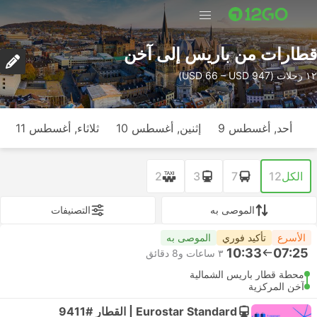
قطارات من باريس إلى آخن
١٢ رحلات (USD 66 – USD 947)
أحد, أغسطس 9
إثنين, أغسطس 10
ثلاثاء, أغسطس 11
الكل
12
7
3
2
الموصى به
التصنيفات
الأسرع
تأكيد فوري
الموصى به
10:33
07:25
٣ ساعات و‫8 دقائق
محطة قطار باريس الشمالية
آخن المركزية
Eurostar Standard | القطار #9411