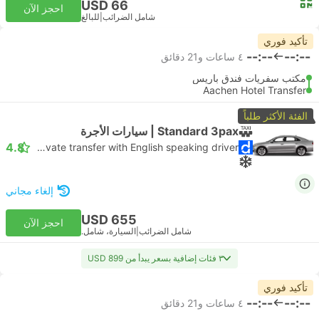
USD 66
احجز الآن
شامل الضرائب
|
للبالغ
تأكيد فوري
--:--
--:--
٤ ساعات و‫21 دقائق
مكتب سفريات فندق باريس
Aachen Hotel Transfer
الفئة الأكثر طلباً
Standard 3pax | سيارات الأجرة
4.8
Daytrip private transfer with English speaking driver
إلغاء مجاني
USD 655
احجز الآن
شامل الضرائب
|
السيارة، شامل.
٣ فئات إضافية بسعر يبدأ من USD 899
تأكيد فوري
--:--
--:--
٤ ساعات و‫21 دقائق