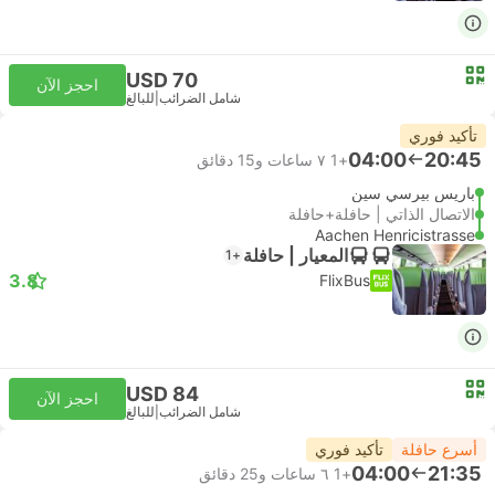
USD 70
احجز الآن
شامل الضرائب
|
للبالغ
تأكيد فوري
04:00
20:45
+1
٧ ساعات و‫15 دقائق
باريس بيرسي سين
الاتصال الذاتي | حافلة+حافلة
Aachen Henricistrasse
المعيار | حافلة
+1
3.8
FlixBus
USD 84
احجز الآن
شامل الضرائب
|
للبالغ
أسرع حافلة
تأكيد فوري
04:00
21:35
+1
٦ ساعات و‫25 دقائق