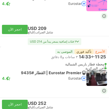
4.4
Eurostar
USD 209
احجز الآن
شامل الضرائب
|
للبالغ
٢ فئات إضافية بسعر يبدأ من USD 214
الأسرع
تأكيد فوري
الموصى به
14:33
11:25
٣ ساعات و‫8 دقائق
محطة قطار باريس الشمالية
آخن المركزية
Eurostar Premier | القطار #9435
4.4
Eurostar
USD 252
احجز الآن
شامل الضرائب
|
للبالغ