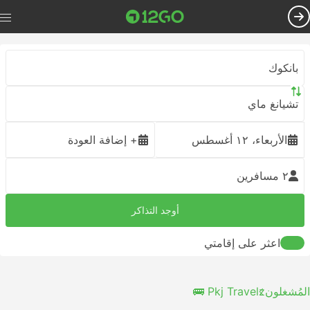
بانكوك
تشيانغ ماي
الأربعاء، ١٢ أغسطس
+ إضافة العودة
٢ مسافرين
أوجد التذاكر
اعثر على إقامتي
المُشغلون
Pkj Travelz 🚌