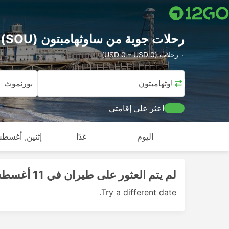
رحلات جوية من ساوثهامبتون (SOU) إلى بورنموث (BOH)
٠ رحلات (USD 0 – USD 0)
ساوثهامبتون
بورنموث
اعثر على إقامتي
اليوم
غدًا
إثنين, أغسطس
لم يتم العثور على طيران في 11 أغسطس 2026
Try a different date.