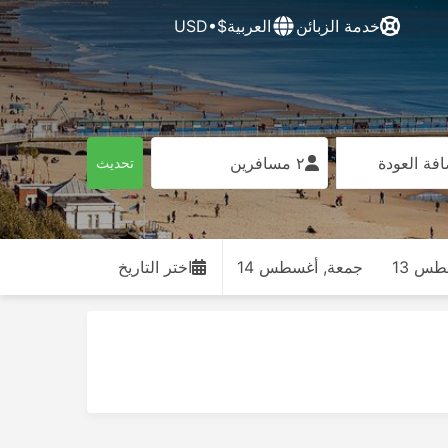
خدمة الزبائن
العربية
$•USD
فة العودة
٢ مسافرين
تحديث
س 13
جمعة, أغسطس 14
اختر التاريخ