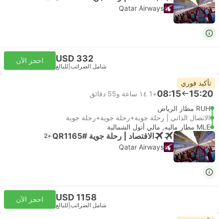
Qatar Airways
USD 332
احجز الآن
شامل الضرائب
|
للبالغ
تأكيد فوري
08:15
15:20
+1
١٤ ساعة و‫55 دقائق
RUH مطار الرياض
الاتصال الذاتي | رحلة جوية+رحلة جوية+رحلة جوية
MLE مطار ماليه, مالي أتول الشمالية
الاقتصاد | رحلة جوية #QR1165
+2
Qatar Airways
USD 1158
احجز الآن
شامل الضرائب
|
للبالغ