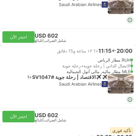
Saudi Arabian Airlines
USD 602
احجز الآن
شامل الضرائب
|
للبالغ
11:15
20:00
+1
١٣ ساعة و‫15 دقائق
RUH مطار الرياض
الاتصال الذاتي | رحلة جوية+رحلة جوية
MLE مطار ماليه, مالي أتول الشمالية
الاقتصاد | رحلة جوية #SV1047
+1
Saudi Arabian Airlines
USD 602
احجز الآن
شامل الضرائب
|
للبالغ
تأكيد فوري