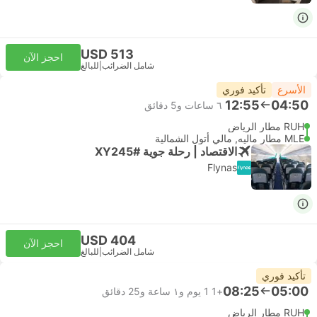
USD 513
احجز الآن
شامل الضرائب
|
للبالغ
الأسرع
تأكيد فوري
12:55
04:50
٦ ساعات و‫5 دقائق
RUH مطار الرياض
MLE مطار ماليه, مالي أتول الشمالية
الاقتصاد | رحلة جوية #XY245
Flynas
USD 404
احجز الآن
شامل الضرائب
|
للبالغ
تأكيد فوري
08:25
05:00
+1
1 يوم و١ ساعة و‫25 دقائق
RUH مطار الرياض