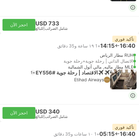
USD 733
احجز الآن
شامل الضرائب
|
للبالغ
تأكيد فوري
14:15
16:40
+1
١٩ ساعة و‫35 دقائق
RUH مطار الرياض
الاتصال الذاتي | رحلة جوية+رحلة جوية
MLE مطار ماليه, مالي أتول الشمالية
الاقتصاد | رحلة جوية #EY556
+1
Etihad Airways
USD 340
احجز الآن
شامل الضرائب
|
للبالغ
تأكيد فوري
05:15
16:40
+1
١٠ ساعات و‫35 دقائق