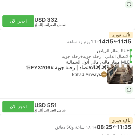
USD 332
احجز الآن
شامل الضرائب
|
للبالغ
تأكيد فوري
14:15
11:15
+1
1 يوم و١ ساعة
RUH مطار الرياض
الاتصال الذاتي | رحلة جوية+رحلة جوية
MLE مطار ماليه, مالي أتول الشمالية
الاقتصاد | رحلة جوية #EY3206
+1
Etihad Airways
USD 551
احجز الآن
شامل الضرائب
|
للبالغ
تأكيد فوري
08:25
11:35
+1
١٨ ساعة و‫50 دقائق