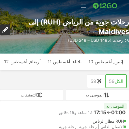
رحلات جوية من الرياض (RUH) إلى
Maldives
٥٩ رحلات (USD 248 – USD 1485)
إثنين, أغسطس 10
ثلاثاء, أغسطس 11
أربعاء, أغسطس 12
الكل
59
59
الموصى به
التصنيفات
الموصى به
17:15
01:00
١٤ ساعة و‫15 دقائق
RUH مطار الرياض
الاتصال الذاتي | رحلة جوية+رحلة جوية