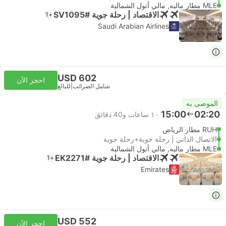
MLE مطار ماليه, مالي أتول الشمالية
الاقتصاد | رحلة جوية #SV1095
+1
Saudi Arabian Airlines
USD 602
احجز الآن
شامل الضرائب
|
للبالغ
الموصى به
15:00
02:20
١٠ ساعات و‫40 دقائق
RUH مطار الرياض
الاتصال الذاتي | رحلة جوية+رحلة جوية
MLE مطار ماليه, مالي أتول الشمالية
الاقتصاد | رحلة جوية #EK2271
+1
Emirates
USD 552
احجز الآن