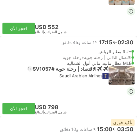
USD 552
احجز الآن
شامل الضرائب
|
للبالغ
17:15
02:30
١٢ ساعة و‫45 دقائق
RUH مطار الرياض
الاتصال الذاتي | رحلة جوية+رحلة جوية
MLE مطار ماليه, مالي أتول الشمالية
الاقتصاد | رحلة جوية #SV1057
+1
Saudi Arabian Airlines
USD 798
احجز الآن
شامل الضرائب
|
للبالغ
تأكيد فوري
15:00
03:50
٩ ساعات و‫10 دقائق