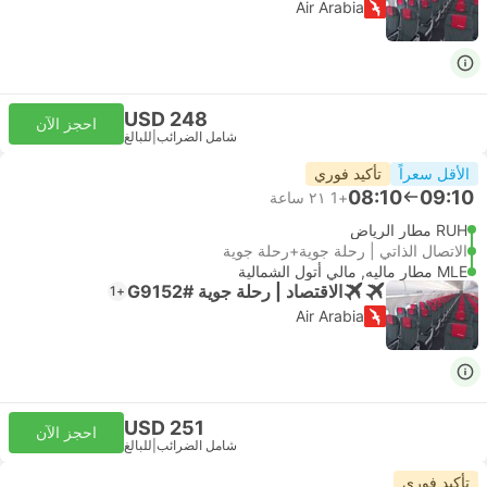
Air Arabia
USD 248
احجز الآن
شامل الضرائب
|
للبالغ
الأقل سعراً
تأكيد فوري
08:10
09:10
+1
٢١ ساعة
RUH مطار الرياض
الاتصال الذاتي | رحلة جوية+رحلة جوية
MLE مطار ماليه, مالي أتول الشمالية
الاقتصاد | رحلة جوية #G9152
+1
Air Arabia
USD 251
احجز الآن
شامل الضرائب
|
للبالغ
تأكيد فوري