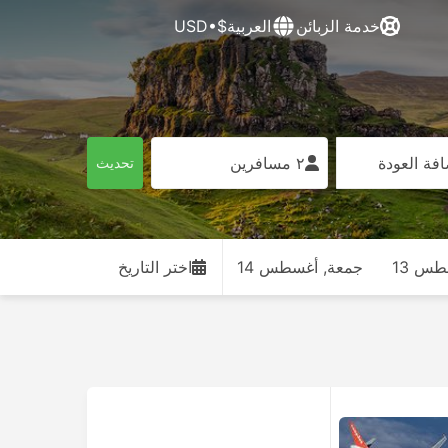
خدمة الزبائن
العربية
$•USD
فة العودة
٢ مسافرين
تحديث
س 13
جمعة, أغسطس 14
اختر التاريخ