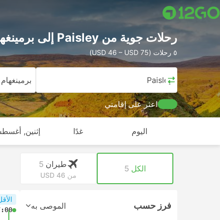
رحلات جوية من Paisley إلى برمينغهام (BHX)
٥ رحلات (USD 46 – USD 75)
Paisley
برمينغهام
اعثر على إقامتي
اليوم
غدًا
إثنين, أغسطس
طيران
5
الكل
5
من USD 46
الأقل
فرز حسب
الموصى به
7:00