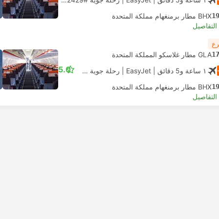
1
BHX مطار برمنغهام مملكة المتحدة
لتفاصيل
رع
1
GLA مطار غلاسكو المملكة المتحدة
5.0
١ ساعة و‫5 دقائق
| EasyJet
|
رحلة جوية #U2429
|
الاقتصاد
1
BHX مطار برمنغهام مملكة المتحدة
لتفاصيل