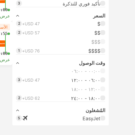
تأكيد فوري للتذكرة
3
9:00
السعر
عرض ا
$
2
USD 47+
الأس
$$
2
USD 57+
7:55
$$$
$$$$
1
USD 76+
9:00
عرض ا
وقت الوصول
٠٠:٠٠ ‏- ٠٦:٠٠
٠٦:٠٠ ‏- ١٢:٠٠
3
USD 47+
١٢:٠٠ ‏- ١٨:٠٠
١٨:٠٠ ‏-‏ ٢٤:٠٠
2
USD 62+
المُشغلون
EasyJet
5