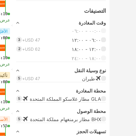
التصنيفات
8:10
عرض ا
وقت المغادرة
٠٠:٠٠ ‏- ٠٦:٠٠
الأقل
7:00
٠٦:٠٠ ‏- ١٢:٠٠
3
USD 47+
١٢:٠٠ ‏- ١٨:٠٠
2
USD 62+
١٨:٠٠ ‏-‏ ٢٤:٠٠
8:10
عرض ا
نوع وسيلة النقل
تأكيد
طيران
5
USD 47+
7:00
محطة المغادرة
GLA مطار غلاسكو المملكة المتحدة
5
8:10
عرض ا
محطة الوصول
BHX مطار برمنغهام مملكة المتحدة
5
الأس
7:55
تسهيلات الحجز