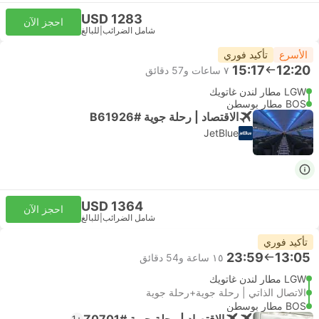
USD 1283
احجز الآن
شامل الضرائب
|
للبالغ
الأسرع
تأكيد فوري
15:17
12:20
٧ ساعات و‫57 دقائق
LGW مطار لندن غاتويك
BOS مطار بوسطن
الاقتصاد | رحلة جوية #B61926
JetBlue
USD 1364
احجز الآن
شامل الضرائب
|
للبالغ
تأكيد فوري
23:59
13:05
١٥ ساعة و‫54 دقائق
LGW مطار لندن غاتويك
الاتصال الذاتي | رحلة جوية+رحلة جوية
BOS مطار بوسطن
الاقتصاد | رحلة جوية #Z0701
+1