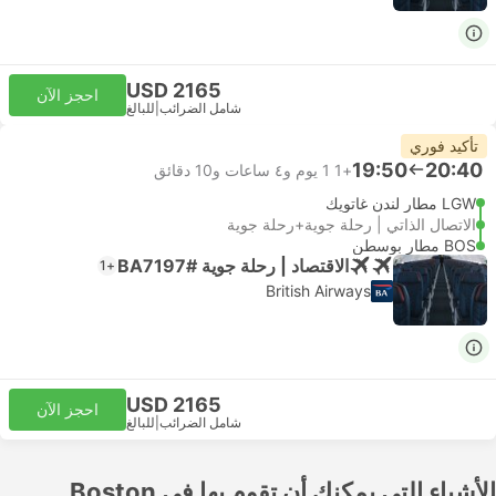
USD 2165
احجز الآن
شامل الضرائب
|
للبالغ
تأكيد فوري
19:50
20:40
+1
1 يوم و٤ ساعات و‫10 دقائق
LGW مطار لندن غاتويك
الاتصال الذاتي | رحلة جوية+رحلة جوية
BOS مطار بوسطن
الاقتصاد | رحلة جوية #BA7197
+1
British Airways
USD 2165
احجز الآن
شامل الضرائب
|
للبالغ
الأشياء التي يمكنك أن تقوم بها في Boston