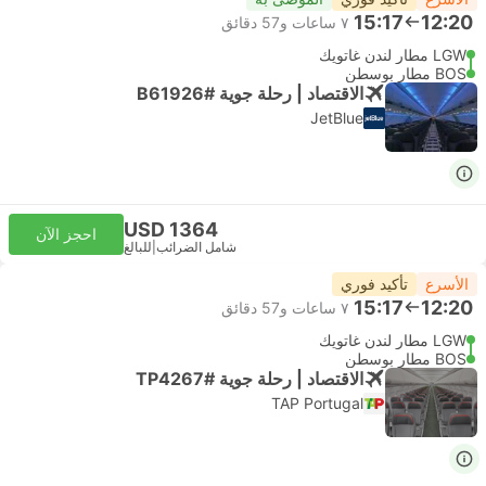
15:17
12:20
٧ ساعات و‫57 دقائق
LGW مطار لندن غاتويك
BOS مطار بوسطن
الاقتصاد | رحلة جوية #B61926
JetBlue
USD 1364
احجز الآن
شامل الضرائب
|
للبالغ
الأسرع
تأكيد فوري
15:17
12:20
٧ ساعات و‫57 دقائق
LGW مطار لندن غاتويك
BOS مطار بوسطن
الاقتصاد | رحلة جوية #TP4267
TAP Portugal