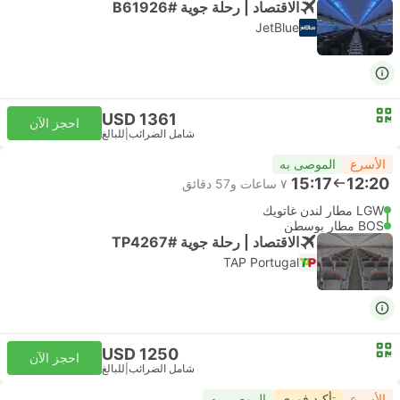
الاقتصاد | رحلة جوية #B61926
JetBlue
USD 1361
احجز الآن
شامل الضرائب
|
للبالغ
الأسرع
الموصى به
15:17
12:20
٧ ساعات و‫57 دقائق
LGW مطار لندن غاتويك
BOS مطار بوسطن
الاقتصاد | رحلة جوية #TP4267
TAP Portugal
USD 1250
احجز الآن
شامل الضرائب
|
للبالغ
الأسرع
تأكيد فوري
الموصى به