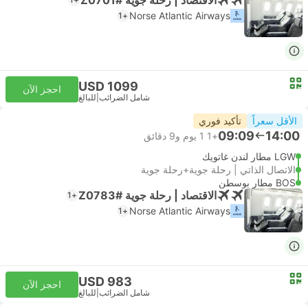
Norse Atlantic Airways
+1
USD 1099
احجز الآن
شامل الضرائب
|
للبالغ
الأقل سعراً
تأكيد فوري
09:09
14:00
+1
1 يوم و‫9 دقائق
LGW مطار لندن غاتويك
الاتصال الذاتي | رحلة جوية+رحلة جوية
BOS مطار بوسطن
الاقتصاد | رحلة جوية #Z0783
+1
Norse Atlantic Airways
+1
USD 983
احجز الآن
شامل الضرائب
|
للبالغ