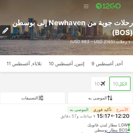
رحلات جوية من Newhaven إلى بوسطن
(BOS)
١٠ رحلات (USD 983 – USD 2165)
أحد, أغسطس 9
إثنين, أغسطس 10
ثلاثاء, أغسطس 11
الكل
10
10
الموصى به
التصنيفات
الأسرع
تأكيد فوري
الموصى به
15:17
12:20
٧ ساعات و‫57 دقائق
LGW مطار لندن غاتويك
BOS مطار بوسطن