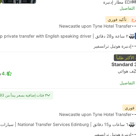
0
EDI مطار إدنبرة
لتفاصيل
رع
تأكيد فوري
Newcastle upon Tyne Hotel Transfer
-
٢ ساعة و‫28 دقائق
| Daytrip private transfer with English speaking driver
-
إدنبرة هوتيل ترانسفير
 الأكثر طلباً
Standard 
يّف هوائي
4.8
لتفاصيل
٣ فئات إضافية بسعر يبدأ من USD 493
 فوري
Newcastle upon Tyne Hotel Transfer
-
٦ ساعات و‫15 دقائق
| National Transfer Services Edinburg
|
سيارات 
-
إدنبرة هوتيل ترانسفير