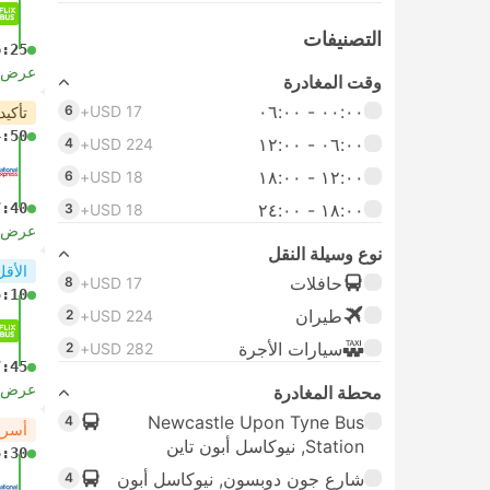
التصنيفات
6:25
عرض ا
وقت المغادرة
٠٠:٠٠ ‏- ٠٦:٠٠
6
USD 17+
تأكيد
4:50
٠٦:٠٠ ‏- ١٢:٠٠
4
USD 224+
١٢:٠٠ ‏- ١٨:٠٠
6
USD 18+
١٨:٠٠ ‏-‏ ٢٤:٠٠
7:40
3
USD 18+
عرض ا
نوع وسيلة النقل
الأقل
حافلات
8
USD 17+
5:10
طيران
2
USD 224+
سيارات الأجرة
2
USD 282+
7:45
عرض ا
محطة المغادرة
Newcastle Upon Tyne Bus
4
أسرع
Station, نيوكاسل أبون تاين
5:30
شارع جون دوبسون, نيوكاسل أبون
4