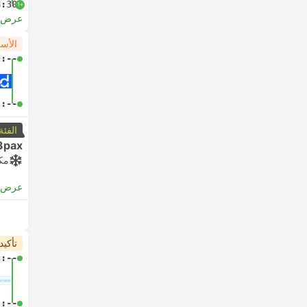
8:30
+1
عرض ا
الأس
-:--
-:--
الفئة
3pax
مك
عرض ا
تأكيد
-:--
-:--