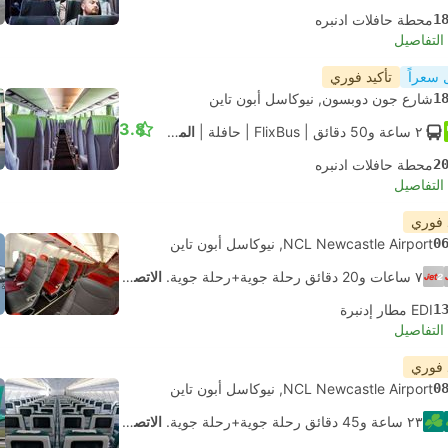
1
محطة حافلات ادنبره
لتفاصيل
 سعراً
تأكيد فوري
1
شارع جون دوبسون, نيوكاسل أبون تاين
3.8
٢ ساعة و‫50 دقائق
| FlixBus
|
حافلة
|
المعيار
2
محطة حافلات ادنبره
لتفاصيل
 فوري
0
NCL Newcastle Airport, نيوكاسل أبون تاين
٧ ساعات و‫20 دقائق رحلة جوية+رحلة جوية.
الاتصال الذاتي
1
EDI مطار إدنبرة
لتفاصيل
 فوري
0
NCL Newcastle Airport, نيوكاسل أبون تاين
٢٣ ساعة و‫45 دقائق رحلة جوية+رحلة جوية.
الاتصال الذاتي