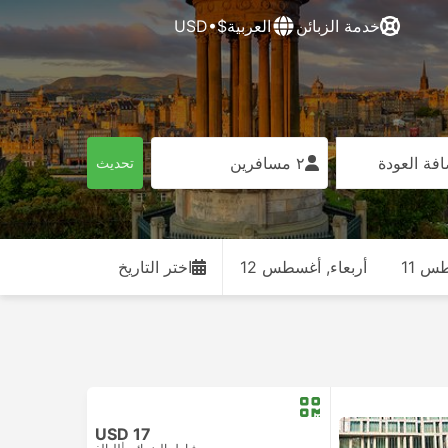
خدمة الزبائن
العربية
$•USD
فة العودة
٢ مسافرين
تحديث
طس 11
أربعاء, أغسطس 12
اختر التاريخ
USD 17