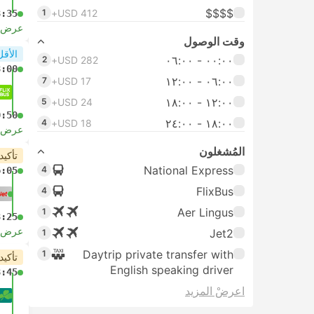
$$$$
1
USD 412+
8:35
عرض ا
وقت الوصول
الأقل
٠٠:٠٠ ‏- ٠٦:٠٠
2
USD 282+
8:00
٠٦:٠٠ ‏- ١٢:٠٠
7
USD 17+
١٢:٠٠ ‏- ١٨:٠٠
5
USD 24+
0:50
١٨:٠٠ ‏-‏ ٢٤:٠٠
4
USD 18+
عرض ا
المُشغلون
تأكيد
National Express
4
6:05
FlixBus
4
Aer Lingus
1
3:25
عرض ا
Jet2
1
Daytrip private transfer with
1
تأكيد
English speaking driver
8:45
اعرضْ المزيد