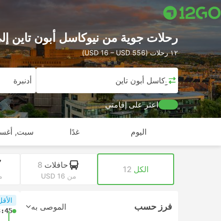
رحلات جوية من نيوكاسل أبون تاين إلى أد
١٢ رحلات (USD 16 – USD 556)
نيوكاسل أبون تاين
أدنبرة
اعثر على إقامتي
اليوم
غدًا
سبت, أغس
حافلات
8
الكل
12
من USD 16
من
الأقل
فرز حسب
الموصى به
3:45