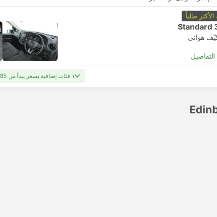
 الأكثر طلباً
Standard 
يّف هوائي
لتفاصيل
١ فئات إضافية بسعر يبدأ من USD 385