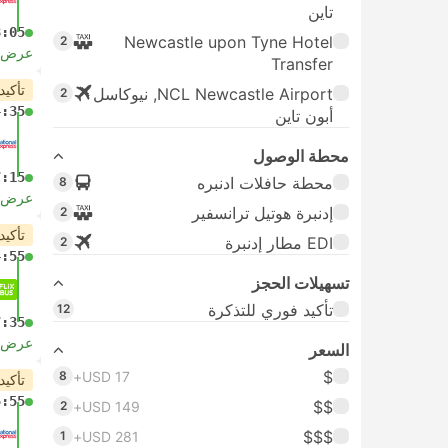
تاين
8:05
Newcastle upon Tyne Hotel
2
عرض ا
Transfer
تأكيد
NCL Newcastle Airport, نيوكاسل
2
4:35
أبون تاين
محطة الوصول
7:15
محطة حافلات ادنبره
8
عرض ا
إدنبرة هوتيل ترانسفير
2
تأكيد
EDI مطار إدنبرة
2
4:55
تسهيلات الحجز
تأكيد فوري للتذكرة
12
7:35
عرض ا
السعر
$
8
USD 17+
تأكيد
5:55
$$
2
USD 149+
$$$
1
USD 281+