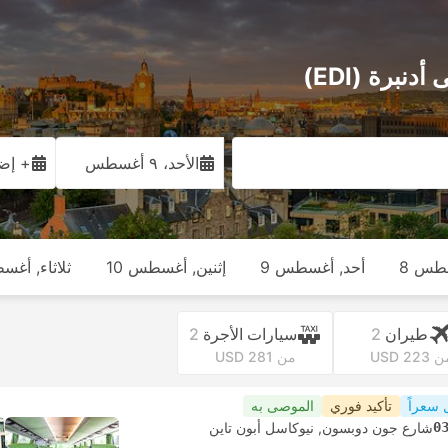
نبرة (EDI)
الأحد، ٩ أغسطس
+ إضا
طس 8
أحد, أغسطس 9
إثنين, أغسطس 10
ثلاثاء, أغس
طيران
2
سيارات الأجرة
2
 USD 223
من USD 281
 سعراً
تأكيد فوري
الموصى به
0
شارع جون دوبسون, نيوكاسل أبون تاين