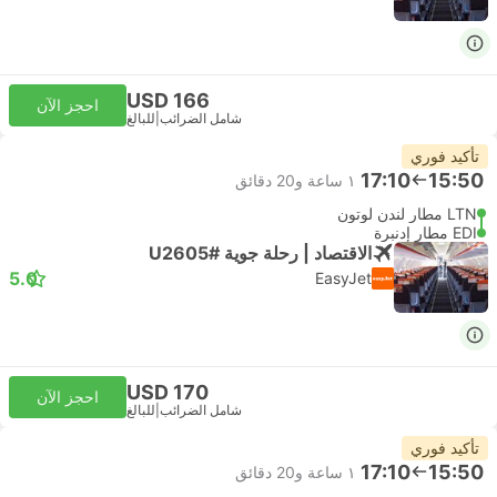
USD 166
احجز الآن
شامل الضرائب
|
للبالغ
تأكيد فوري
17:10
15:50
١ ساعة و‫20 دقائق
LTN مطار لندن لوتون
EDI مطار إدنبرة
الاقتصاد | رحلة جوية #U2605
5.0
EasyJet
USD 170
احجز الآن
شامل الضرائب
|
للبالغ
تأكيد فوري
17:10
15:50
١ ساعة و‫20 دقائق