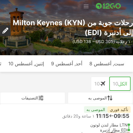
رحلات جوية من Milton Keynes (KYN)
إلى أدنبرة (EDI)
١٠ رحلات (USD 138 – USD 305)
سبت, أغسطس 8
أحد, أغسطس 9
إثنين, أغسطس 10
ث
الكل
10
10
الموصى به
التصنيفات
تأكيد فوري
الموصى به
11:15
09:55
١ ساعة و‫20 دقائق
LTN مطار لندن لوتون
EDI مطار إدنبرة