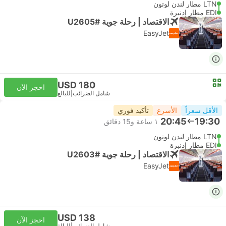
LTN مطار لندن لوتون
EDI مطار إدنبرة
الاقتصاد | رحلة جوية #U2605
EasyJet
USD 180
احجز الآن
شامل الضرائب
|
للبالغ
الأقل سعراً
الأسرع
تأكيد فوري
20:45
19:30
١ ساعة و‫15 دقائق
LTN مطار لندن لوتون
EDI مطار إدنبرة
الاقتصاد | رحلة جوية #U2603
EasyJet
USD 138
احجز الآن