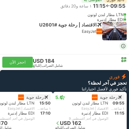
11:15
09:55
١ ساعة و‫20 دقائق
LTN مطار لندن لوتون
EDI مطار إدنبرة
الاقتصاد | رحلة جوية #U2601
EasyJet
USD 184
احجز الآن
شامل الضرائب
|
للبالغ
فوري
تحجز في آخر لحظة؟
تأكيد فوري لأفضل اختياراتنا
5.0
رحلة جوية
رحلة جوية
09:55
LTN مطار لندن لوتون
15:50
LTN مطار لندن لوتون
١ ساعة و‫20 دقائق
الاقتصاد | EasyJet
١ ساعة و‫20 دقائق
الاقتصاد | EasyJet
11:15
EDI مطار إدنبرة
17:10
EDI مطار إدنبرة
الوصول في أحد, أغسطس 9
الوصول في أحد, أغسطس 
170
USD 162
شامل الضرائب
|
للبالغ
شامل ال