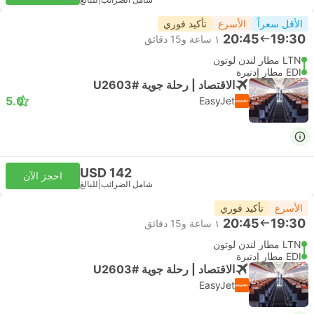
شامل الضرائب
|
للبالغ
الأقل سعراً
الأسرع
تأكيد فوري
20:45
19:30
١ ساعة و‫15 دقائق
LTN مطار لندن لوتون
EDI مطار إدنبرة
الاقتصاد | رحلة جوية #U2603
5.0
EasyJet
USD 142
احجز الآن
شامل الضرائب
|
للبالغ
الأسرع
تأكيد فوري
20:45
19:30
١ ساعة و‫15 دقائق
LTN مطار لندن لوتون
EDI مطار إدنبرة
الاقتصاد | رحلة جوية #U2603
EasyJet