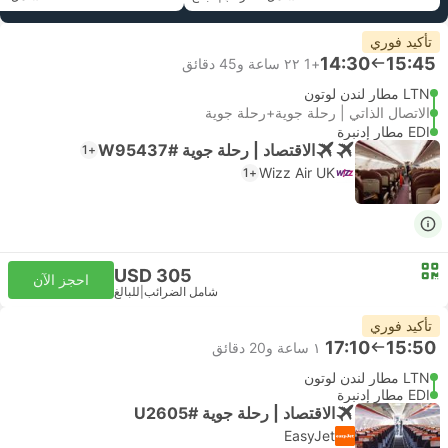
تأكيد فوري
14:30
15:45
+1
٢٢ ساعة و‫45 دقائق
LTN مطار لندن لوتون
الاتصال الذاتي | رحلة جوية+رحلة جوية
EDI مطار إدنبرة
الاقتصاد | رحلة جوية #W95437
+1
Wizz Air UK
+1
USD 305
احجز الآن
شامل الضرائب
|
للبالغ
تأكيد فوري
17:10
15:50
١ ساعة و‫20 دقائق
LTN مطار لندن لوتون
EDI مطار إدنبرة
الاقتصاد | رحلة جوية #U2605
EasyJet