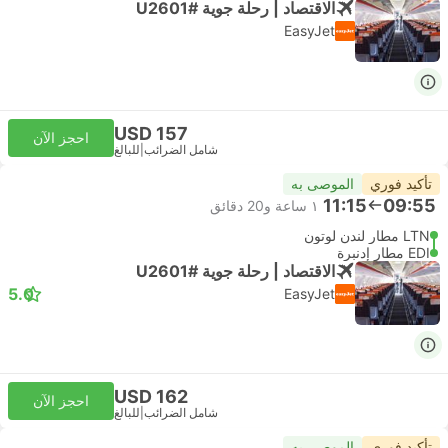
الاقتصاد | رحلة جوية #U2601
EasyJet
USD 157
احجز الآن
شامل الضرائب
|
للبالغ
تأكيد فوري
الموصى به
11:15
09:55
١ ساعة و‫20 دقائق
LTN مطار لندن لوتون
EDI مطار إدنبرة
الاقتصاد | رحلة جوية #U2601
5.0
EasyJet
USD 162
احجز الآن
شامل الضرائب
|
للبالغ
تأكيد فوري
الموصى به