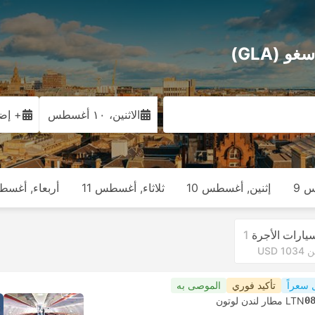
الاثنين، ١٠ أغسطس
+ إضا
 9
إثنين, أغسطس 10
ثلاثاء, أغسطس 11
أربعاء, أغسطس
يارات الأجرة
1
USD 103
 سعراً
تأكيد فوري
الموصى به
0
LTN مطار لندن لوتون