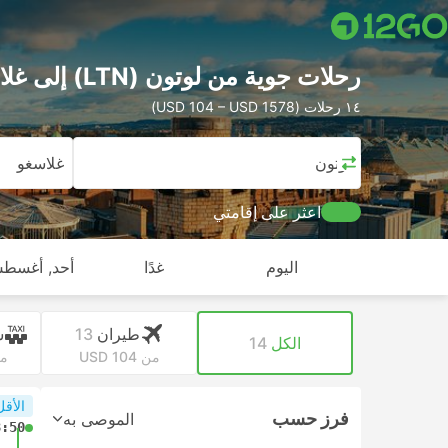
رحلات جوية من لوتون (LTN) إلى غلاسغو (GLA)
١٤ رحلات (USD 104 – USD 1578)
لوتون
غلاسغو
اعثر على إقامتي
اليوم
غدًا
أحد, أغسطس
طيران
13
س
الكل
14
من USD 104
من 4
الأقل
فرز حسب
الموصى به
8:50