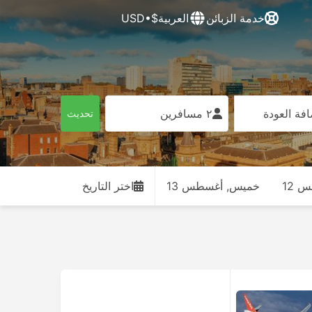
خدمة الزبائن
العربية
$•USD
فة العودة
٢ مسافرين
تحديث
 12
خميس, أغسطس 13
اختر التاريخ