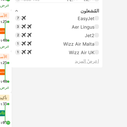
عرض ا
المُشغلون
الأس
EasyJet
7
9:25
Aer Lingus
3
Jet2
2
0:40
Wizz Air Malta
1
عرض ا
Wizz Air UK
1
الأس
اعرضْ المزيد
9:25
0:40
عرض ا
تأكيد
9:35
8:05
+1