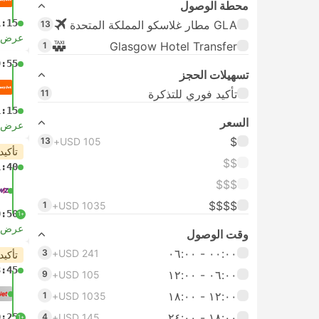
محطة الوصول
1:15
GLA مطار غلاسكو المملكة المتحدة
13
عرض ا
Glasgow Hotel Transfer
1
9:55
تسهيلات الحجز
تأكيد فوري للتذكرة
11
1:15
السعر
عرض ا
$
13
USD 105+
تأكيد
$$
1:40
$$$
$$$$
1
USD 1035+
0:50
+1
عرض ا
وقت الوصول
٠٠:٠٠ ‏- ٠٦:٠٠
3
USD 241+
تأكيد
3:45
٠٦:٠٠ ‏- ١٢:٠٠
9
USD 105+
١٢:٠٠ ‏- ١٨:٠٠
1
USD 1035+
١٨:٠٠ ‏-‏ ٢٤:٠٠
0:25
4
USD 145+
+1