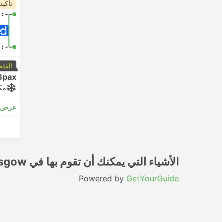
تأكيد
-:--
-:--
الفئة
3pax
مك
عرض ا
الأشياء التي يمكنك أن تقوم بها في Glasgow
Powered by
GetYourGuide