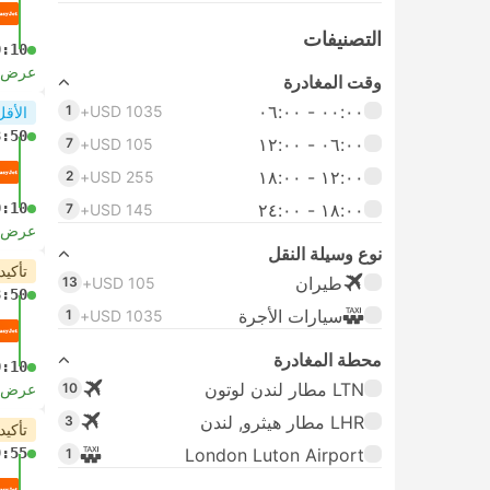
التصنيفات
0:10
عرض ا
وقت المغادرة
٠٠:٠٠ ‏- ٠٦:٠٠
1
USD 1035+
الأقل
8:50
٠٦:٠٠ ‏- ١٢:٠٠
7
USD 105+
١٢:٠٠ ‏- ١٨:٠٠
2
USD 255+
١٨:٠٠ ‏-‏ ٢٤:٠٠
0:10
7
USD 145+
عرض ا
نوع وسيلة النقل
تأكيد
طيران
13
USD 105+
8:50
سيارات الأجرة
1
USD 1035+
محطة المغادرة
0:10
LTN مطار لندن لوتون
10
عرض ا
LHR مطار هيثرو, لندن
3
تأكيد
9:55
London Luton Airport
1