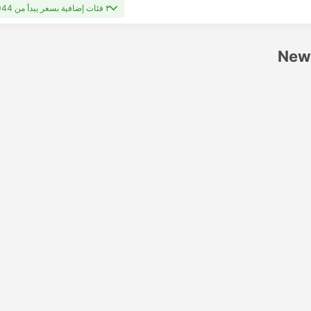
٣ فئات إضافية بسعر يبدأ من USD 1044