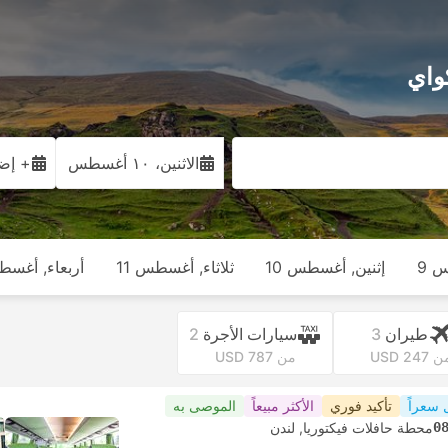
الاثنين، ١٠ أغسطس
+ إضا
 9
إثنين, أغسطس 10
ثلاثاء, أغسطس 11
أربعاء, أغسطس
طيران
3
سيارات الأجرة
2
 USD 247
من USD 787
 سعراً
تأكيد فوري
الأكثر مبيعاً
الموصى به
0
محطة حافلات فيكتوريا, لندن