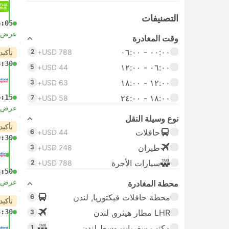
التصنيفات
6:05
عرض ا
وقت المغادرة
٠٠:٠٠ ‏- ٠٦:٠٠
2
USD 788+
تأكيد
8:30
٠٦:٠٠ ‏- ١٢:٠٠
5
USD 44+
١٢:٠٠ ‏- ١٨:٠٠
3
USD 63+
١٨:٠٠ ‏-‏ ٢٤:٠٠
6:15
7
USD 58+
عرض ا
نوع وسيلة النقل
تأكيد
حافلات
6
USD 44+
0:30
طيران
3
USD 248+
سيارات الأجرة
2
USD 788+
8:50
عرض ا
محطة المغادرة
محطة حافلات فيكتوريا, لندن
6
تأكيد
LHR مطار هيثرو, لندن
3:30
3
مكتب سفريات وسط لندن
1