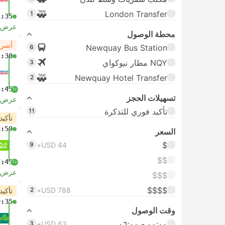
London Transfer
1
1:35
عرض ا
محطة الوصول
أسرع
Newquay Bus Station
6
2:30
NQY مطار نيوكواي
3
Newquay Hotel Transfer
2
5:45
+1
تسهيلات الحجز
عرض ا
تأكيد فوري للتذكرة
11
تأكيد
3:59
السعر
$
9
USD 44+
$$
7:45
+1
عرض ا
$$$
$$$$
2
USD 788+
تأكيد
9:35
وقت الوصول
٠٠:٠٠ ‏- ٠٦:٠٠
3
USD 63+