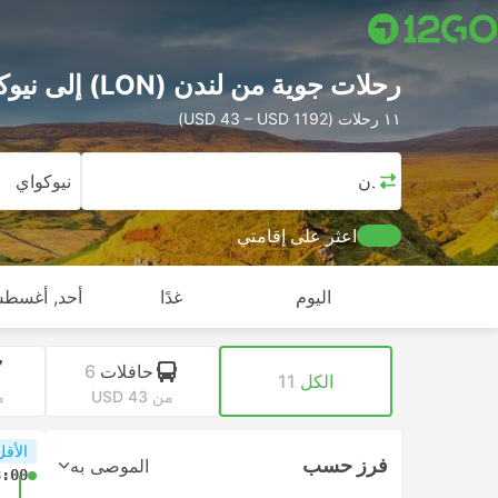
رحلات جوية من لندن (LON) إلى نيوكواي
١١ رحلات (USD 43 – USD 1192)
لندن
نيوكواي
اعثر على إقامتي
اليوم
غدًا
أحد, أغسطس
حافلات
6
الكل
11
من USD 43
من
الأقل
فرز حسب
الموصى به
8:00