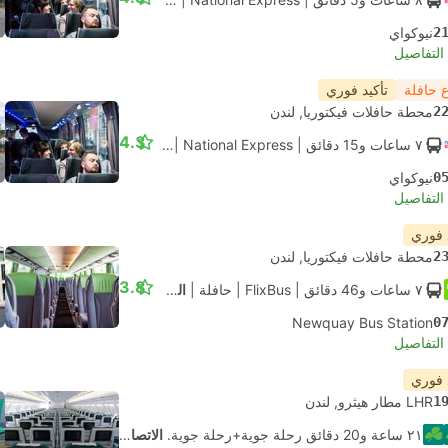
2
نيوكواي
لتفاصيل
 حافلة
تأكيد فوري
2
محطة حافلات فيكتوريا, لندن
4.3
٧ ساعات و‫15 دقائق
| National Express
|
حافلة
|
قياسي مكيف
0
نيوكواي
لتفاصيل
 فوري
2
محطة حافلات فيكتوريا, لندن
3.8
٧ ساعات و‫46 دقائق
| FlixBus
|
حافلة
|
المعيار
Newquay Bus Station
0
لتفاصيل
 فوري
1
LHR مطار هيثرو, لندن
٢١ ساعة و‫20 دقائق رحلة جوية+رحلة جوية.
الاتصال الذاتي