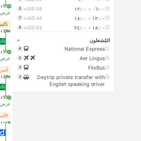
6:55
+1
٠٦:٠٠ ‏- ١٢:٠٠
3
USD 58+
عرض ا
١٢:٠٠ ‏- ١٨:٠٠
7
USD 44+
تأكيد
١٨:٠٠ ‏-‏ ٢٤:٠٠
4
USD 63+
0:10
المُشغلون
National Express
4
6:55
+1
Aer Lingus
3
عرض ا
FlixBus
2
أسرع
1:10
Daytrip private transfer with
2
English speaking driver
6:55
+1
عرض ا
الأس
-:--