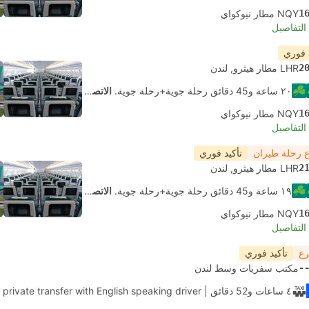
1
NQY مطار نيوكواي
لتفاصيل
 فوري
2
LHR مطار هيثرو, لندن
٢٠ ساعة و‫45 دقائق رحلة جوية+رحلة جوية.
الاتصال الذاتي
1
NQY مطار نيوكواي
لتفاصيل
 رحلة طيران
تأكيد فوري
2
LHR مطار هيثرو, لندن
١٩ ساعة و‫45 دقائق رحلة جوية+رحلة جوية.
الاتصال الذاتي
1
NQY مطار نيوكواي
لتفاصيل
رع
تأكيد فوري
-
مكتب سفريات وسط لندن
٤ ساعات و‫52 دقائق
| Daytrip private transfer with English speaking driver