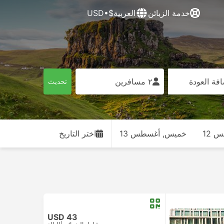
خدمة الزبائن
العربية
$•USD
فة العودة
٢ مسافرين
تحديث
 12
خميس, أغسطس 13
اختر التاريخ
USD 43