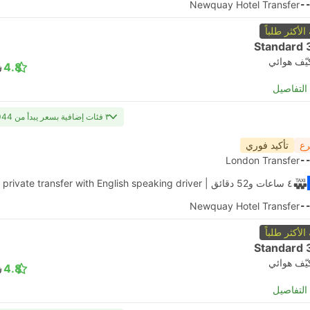
Newquay Hotel Transfer
-
 الأكثر طلباً
Standard 
يّف هوائي
4.8
لتفاصيل
٣ فئات إضافية بسعر يبدأ من USD 1044
رع
تأكيد فوري
London Transfer
-
٤ ساعات و‫52 دقائق
| Daytrip private transfer with English speaking driver
Newquay Hotel Transfer
-
 الأكثر طلباً
Standard 
يّف هوائي
4.8
لتفاصيل