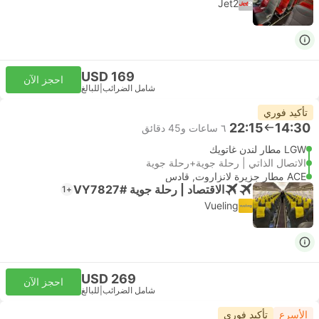
Jet2
USD 169
احجز الآن
شامل الضرائب
|
للبالغ
تأكيد فوري
22:15
14:30
٦ ساعات و‫45 دقائق
LGW مطار لندن غاتويك
الاتصال الذاتي | رحلة جوية+رحلة جوية
ACE مطار جزيرة لانزاروت, قادس
الاقتصاد | رحلة جوية #VY7827
+1
Vueling
USD 269
احجز الآن
شامل الضرائب
|
للبالغ
الأسرع
تأكيد فوري