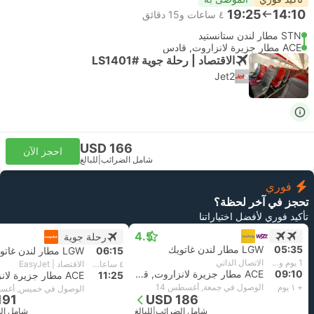
19:25
14:10
٤ ساعات و‫15 دقائق
STN مطار لندن ستانستيد
ACE مطار جزيرة لانزاروت, قادس
الاقتصاد | رحلة جوية #LS1401
Jet2
USD 166
احجز الآن
شامل الضرائب
|
للبالغ
فوري
تحجز في آخر لحظة؟
تأكيد فوري لأفضل اختياراتنا
4.5
رحلة جوية
05:35
LGW مطار لندن غاتويك
06:15
LGW مطار لندن غاتويك
1 يوم و٢ ساعة و‫35 دقائق
الاتصال الذاتي
٤ ساعات و‫10 دقائق
الاقتصاد | EasyJet
09:10
ACE مطار جزيرة لانزاروت, قادس
11:25
+ ١ يوم
الوصول في جمعة, أغسطس 14
الوصول في خميس, أغسط
191
USD 186
شامل الضرائب
|
للبالغ
شامل ال