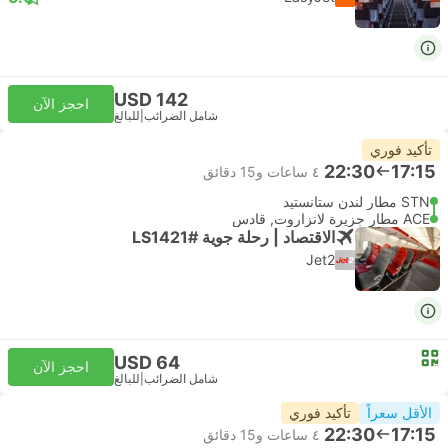
USD 142
احجز الآن
شامل الضرائب
|
للبالغ
تأكيد فوري
22:30
17:15
٤ ساعات و‫15 دقائق
STN مطار لندن ستانستيد
ACE مطار جزيرة لانزاروت, قادس
الاقتصاد | رحلة جوية #LS1421
Jet2
USD 64
احجز الآن
شامل الضرائب
|
للبالغ
الأقل سعراً
تأكيد فوري
22:30
17:15
٤ ساعات و‫15 دقائق