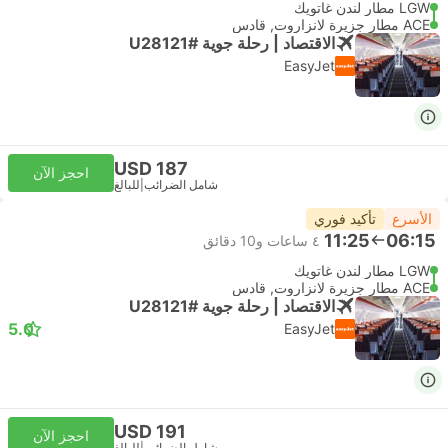
LGW مطار لندن غاتويك
ACE مطار جزيرة لانزاروت, قادس
الاقتصاد | رحلة جوية #U28121
EasyJet
USD 187
احجز الآن
شامل الضرائب
|
للبالغ
الأسرع
تأكيد فوري
11:25
06:15
٤ ساعات و‫10 دقائق
LGW مطار لندن غاتويك
ACE مطار جزيرة لانزاروت, قادس
الاقتصاد | رحلة جوية #U28121
5.0
EasyJet
USD 191
احجز الآن