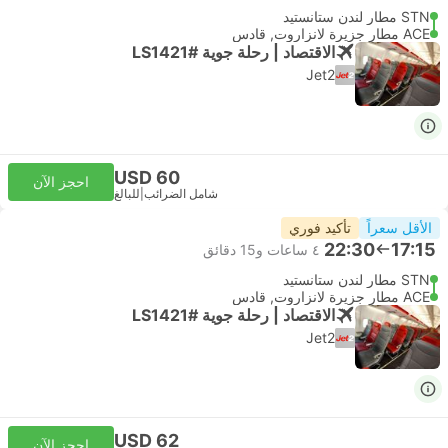
STN مطار لندن ستانستيد
ACE مطار جزيرة لانزاروت, قادس
الاقتصاد | رحلة جوية #LS1421
Jet2
USD 60
احجز الآن
شامل الضرائب
|
للبالغ
الأقل سعراً
تأكيد فوري
22:30
17:15
٤ ساعات و‫15 دقائق
STN مطار لندن ستانستيد
ACE مطار جزيرة لانزاروت, قادس
الاقتصاد | رحلة جوية #LS1421
Jet2
USD 62
احجز الآن