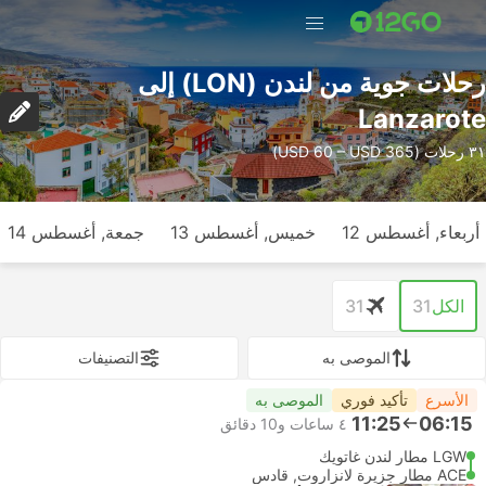
رحلات جوية من لندن (LON) إلى
Lanzarote
٣١ رحلات (USD 60 – USD 365)
أربعاء, أغسطس 12
خميس, أغسطس 13
جمعة, أغسطس 14
الكل
31
31
الموصى به
التصنيفات
الأسرع
تأكيد فوري
الموصى به
11:25
06:15
٤ ساعات و‫10 دقائق
LGW مطار لندن غاتويك
ACE مطار جزيرة لانزاروت, قادس