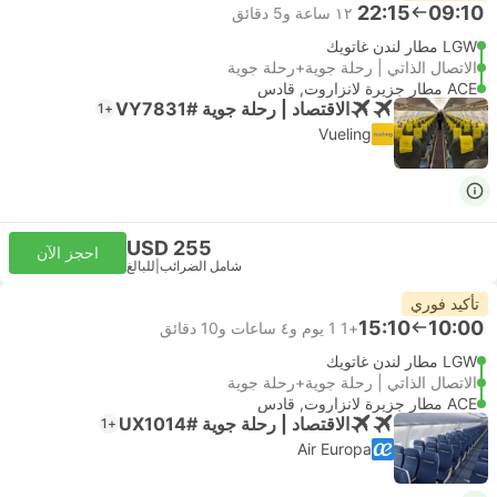
22:15
09:10
١٢ ساعة و‫5 دقائق
LGW مطار لندن غاتويك
الاتصال الذاتي | رحلة جوية+رحلة جوية
ACE مطار جزيرة لانزاروت, قادس
الاقتصاد | رحلة جوية #VY7831
+1
Vueling
USD 255
احجز الآن
شامل الضرائب
|
للبالغ
تأكيد فوري
15:10
10:00
+1
1 يوم و٤ ساعات و‫10 دقائق
LGW مطار لندن غاتويك
الاتصال الذاتي | رحلة جوية+رحلة جوية
ACE مطار جزيرة لانزاروت, قادس
الاقتصاد | رحلة جوية #UX1014
+1
Air Europa