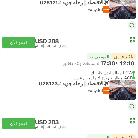
الاقتصاد | رحلة جوية #U28121
EasyJet
USD 208
احجز الآن
شامل الضرائب
|
للبالغ
تأكيد فوري
الموصى به
17:30
12:10
٤ ساعات و‫20 دقائق
LGW مطار لندن غاتويك
ACE مطار جزيرة لانزاروت, قادس
الاقتصاد | رحلة جوية #U28123
EasyJet
USD 203
احجز الآن
شامل الضرائب
|
للبالغ
تأكيد فوري
الموصى به