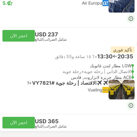
5.0
Air Europa
USD 237
احجز الآن
شامل الضرائب
|
للبالغ
تأكيد فوري
13:30
20:35
+1
١٥ ساعة و‫55 دقائق
LGW مطار لندن غاتويك
الاتصال الذاتي | رحلة جوية+رحلة جوية
ACE مطار جزيرة لانزاروت, قادس
الاقتصاد | رحلة جوية #VY7821
+1
Vueling
USD 365
احجز الآن
شامل الضرائب
|
للبالغ