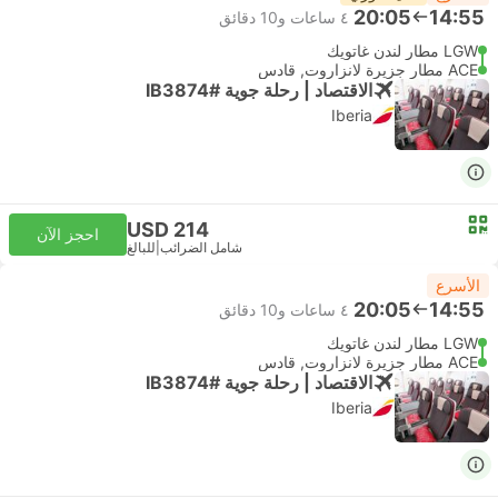
20:05
14:55
٤ ساعات و‫10 دقائق
LGW مطار لندن غاتويك
ACE مطار جزيرة لانزاروت, قادس
الاقتصاد | رحلة جوية #IB3874
Iberia
USD 214
احجز الآن
شامل الضرائب
|
للبالغ
الأسرع
20:05
14:55
٤ ساعات و‫10 دقائق
LGW مطار لندن غاتويك
ACE مطار جزيرة لانزاروت, قادس
الاقتصاد | رحلة جوية #IB3874
Iberia