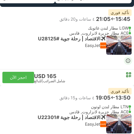
تأكيد فوري
21:05
15:45
٤ ساعات و‫20 دقائق
LGW مطار لندن غاتويك
ACE مطار جزيرة لانزاروت, قادس
الاقتصاد | رحلة جوية #U28125
EasyJet
USD 165
احجز الآن
شامل الضرائب
|
للبالغ
تأكيد فوري
19:05
13:50
٤ ساعات و‫15 دقائق
LTN مطار لندن لوتون
ACE مطار جزيرة لانزاروت, قادس
الاقتصاد | رحلة جوية #U22301
EasyJet