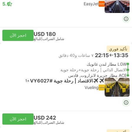
5.0
EasyJet
USD 180
احجز الآن
شامل الضرائب
|
للبالغ
تأكيد فوري
22:15
13:35
٧ ساعات و‫40 دقائق
LGW مطار لندن غاتويك
الاتصال الذاتي | رحلة جوية+رحلة جوية
ACE مطار جزيرة لانزاروت, قادس
الاقتصاد | رحلة جوية #VY6027
+1
Vueling
USD 242
احجز الآن
شامل الضرائب
|
للبالغ