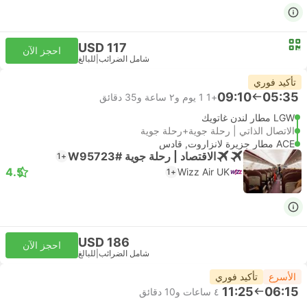
USD 117
احجز الآن
شامل الضرائب
|
للبالغ
تأكيد فوري
09:10
05:35
+1
1 يوم و٢ ساعة و‫35 دقائق
LGW مطار لندن غاتويك
الاتصال الذاتي | رحلة جوية+رحلة جوية
ACE مطار جزيرة لانزاروت, قادس
الاقتصاد | رحلة جوية #W95723
+1
4.5
Wizz Air UK
+1
USD 186
احجز الآن
شامل الضرائب
|
للبالغ
الأسرع
تأكيد فوري
11:25
06:15
٤ ساعات و‫10 دقائق