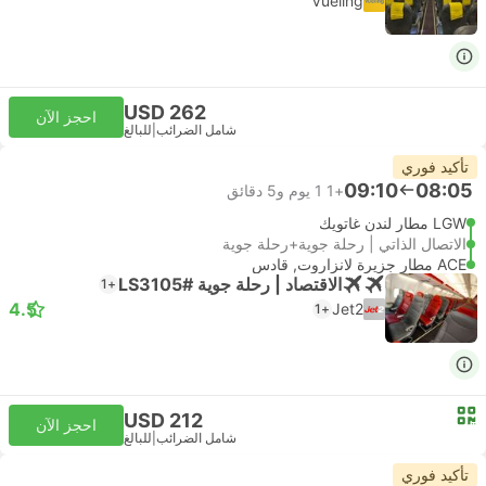
Vueling
USD 262
احجز الآن
شامل الضرائب
|
للبالغ
تأكيد فوري
09:10
08:05
+1
1 يوم و‫5 دقائق
LGW مطار لندن غاتويك
الاتصال الذاتي | رحلة جوية+رحلة جوية
ACE مطار جزيرة لانزاروت, قادس
الاقتصاد | رحلة جوية #LS3105
+1
4.5
Jet2
+1
USD 212
احجز الآن
شامل الضرائب
|
للبالغ
تأكيد فوري