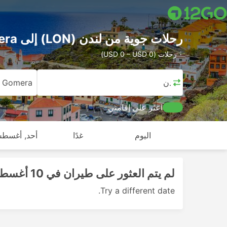
رحلات جوية من لندن (LON) إلى La Gomera
٠ رحلات (USD 0 – USD 0)
لندن
 Gomera
اعثر على إقامتي
اليوم
غدًا
أحد, أغسطس
لم يتم العثور على طيران في 10 أغسطس 2026
Try a different date.