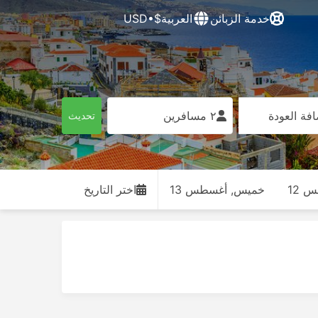
خدمة الزبائن
العربية
$•USD
فة العودة
٢ مسافرين
تحديث
 12
خميس, أغسطس 13
اختر التاريخ