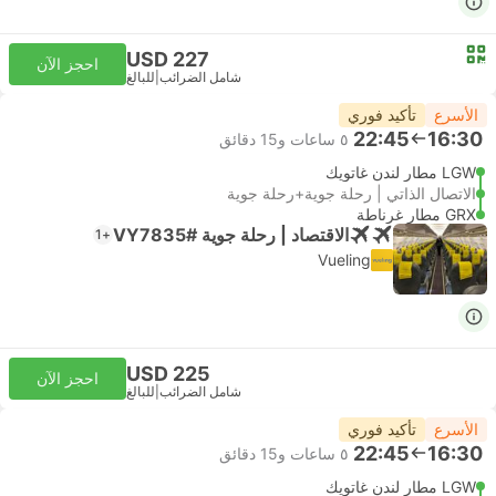
USD 227
احجز الآن
شامل الضرائب
|
للبالغ
الأسرع
تأكيد فوري
22:45
16:30
٥ ساعات و‫15 دقائق
LGW مطار لندن غاتويك
الاتصال الذاتي | رحلة جوية+رحلة جوية
GRX مطار غرناطة
الاقتصاد | رحلة جوية #VY7835
+1
Vueling
USD 225
احجز الآن
شامل الضرائب
|
للبالغ
الأسرع
تأكيد فوري
22:45
16:30
٥ ساعات و‫15 دقائق
LGW مطار لندن غاتويك