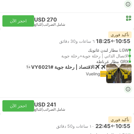
USD 270
احجز الآن
شامل الضرائب
|
للبالغ
تأكيد فوري
18:25
10:55
٦ ساعات و‫30 دقائق
LGW مطار لندن غاتويك
الاتصال الذاتي | رحلة جوية+رحلة جوية
GRX مطار غرناطة
الاقتصاد | رحلة جوية #VY6021
+1
Vueling
USD 241
احجز الآن
شامل الضرائب
|
للبالغ
تأكيد فوري
22:45
10:55
١٠ ساعات و‫50 دقائق