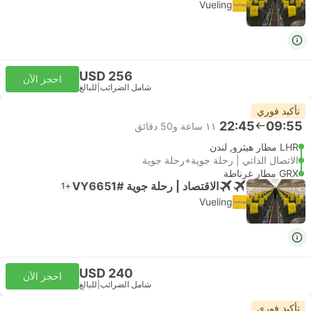
Vueling
USD 256
احجز الآن
شامل الضرائب
|
للبالغ
تأكيد فوري
22:45
09:55
١١ ساعة و‫50 دقائق
LHR مطار هيثرو, لندن
الاتصال الذاتي | رحلة جوية+رحلة جوية
GRX مطار غرناطة
الاقتصاد | رحلة جوية #VY6651
+1
Vueling
USD 240
احجز الآن
شامل الضرائب
|
للبالغ
تأكيد فوري