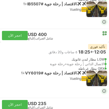
الاقتصاد | رحلة جوية #IB5507
+1
Vueling
USD 400
احجز الآن
شامل الضرائب
|
للبالغ
تأكيد فوري
18:25
12:05
٥ ساعات و‫20 دقائق
LGW مطار لندن غاتويك
الاتصال الذاتي | رحلة جوية+رحلة جوية
GRX مطار غرناطة
الاقتصاد | رحلة جوية #VY6019
+1
Vueling
USD 235
احجز الآن
شامل الضرائب
|
للبالغ