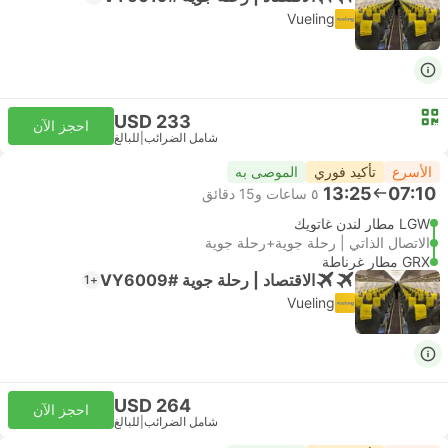
Vueling
USD 233
احجز الآن
شامل الضرائب
|
للبالغ
الأسرع
تأكيد فوري
الموصى به
13:25
07:10
٥ ساعات و‫15 دقائق
LGW مطار لندن غاتويك
الاتصال الذاتي | رحلة جوية+رحلة جوية
GRX مطار غرناطة
الاقتصاد | رحلة جوية #VY6009
+1
Vueling
USD 264
احجز الآن
شامل الضرائب
|
للبالغ