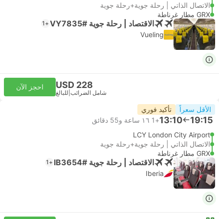
الاتصال الذاتي | رحلة جوية+رحلة جوية
GRX مطار غرناطة
الاقتصاد | رحلة جوية #VY7835
+1
Vueling
USD 228
احجز الآن
شامل الضرائب
|
للبالغ
الأقل سعراً
تأكيد فوري
13:10
19:15
+1
١٦ ساعة و‫55 دقائق
LCY London City Airport
الاتصال الذاتي | رحلة جوية+رحلة جوية
GRX مطار غرناطة
الاقتصاد | رحلة جوية #IB3654
+1
Iberia