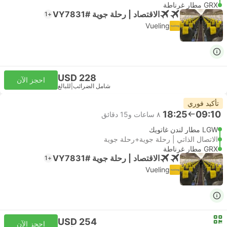
GRX مطار غرناطة
الاقتصاد | رحلة جوية #VY7831
+1
Vueling
USD 228
احجز الآن
شامل الضرائب
|
للبالغ
تأكيد فوري
18:25
09:10
٨ ساعات و‫15 دقائق
LGW مطار لندن غاتويك
الاتصال الذاتي | رحلة جوية+رحلة جوية
GRX مطار غرناطة
الاقتصاد | رحلة جوية #VY7831
+1
Vueling
USD 254
احجز الآن