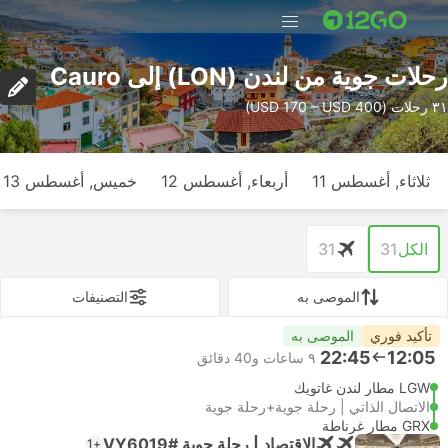
رحلات جوية من لندن (LON) إلى Cauro
٣١ رحلات (USD 170 – USD 400)
ثلاثاء, أغسطس 11
أربعاء, أغسطس 12
خميس, أغسطس 13
الكل
31
31
الموصى به
التصنيفات
تأكيد فوري
الموصى به
22:45
12:05
٩ ساعات و‫40 دقائق
LGW مطار لندن غاتويك
الاتصال الذاتي | رحلة جوية+رحلة جوية
GRX مطار غرناطة
الاقتصاد | رحلة جوية #VY6019
+1