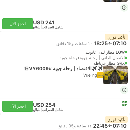
USD 241
احجز الآن
شامل الضرائب
|
للبالغ
تأكيد فوري
18:25
07:10
١٠ ساعات و‫15 دقائق
LGW مطار لندن غاتويك
الاتصال الذاتي | رحلة جوية+رحلة جوية
GRX مطار غرناطة
الاقتصاد | رحلة جوية #VY6009
+1
Vueling
USD 254
احجز الآن
شامل الضرائب
|
للبالغ
تأكيد فوري
22:45
07:10
١٤ ساعة و‫35 دقائق