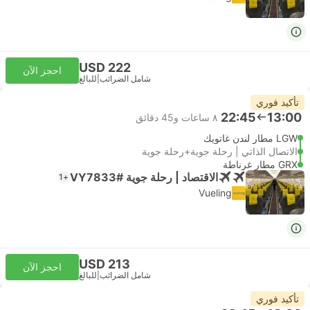
USD 222
احجز الآن
شامل الضرائب
|
للبالغ
تأكيد فوري
22:45
13:00
٨ ساعات و‫45 دقائق
LGW مطار لندن غاتويك
الاتصال الذاتي | رحلة جوية+رحلة جوية
GRX مطار غرناطة
الاقتصاد | رحلة جوية #VY7833
+1
Vueling
USD 213
احجز الآن
شامل الضرائب
|
للبالغ
تأكيد فوري