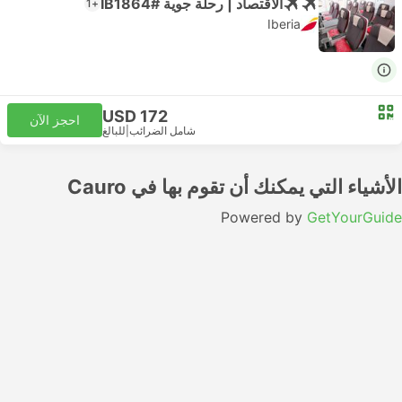
الاقتصاد | رحلة جوية #IB1864
+1
Iberia
USD 172
احجز الآن
شامل الضرائب
|
للبالغ
الأشياء التي يمكنك أن تقوم بها في Cauro
Powered by
GetYourGuide
كيفية الانتقال من لندن إلى Cauro بالطائرة
الطيران من لندن إلى Cauro هو الوسيلة الأسرع للسفر بين
الوجهتين. قد يختلف عدد الرحلات التي تقلع في اليوم. تساعدك
الخطوط الجوية الآتية في الانتقال من لندن إلى Cauro بالطائرة: