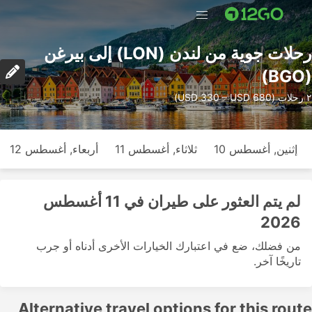
رحلات جوية من لندن (LON) إلى بيرغن
(BGO)
٢ رحلات (USD 330 – USD 680)
إثنين, أغسطس 10
ثلاثاء, أغسطس 11
أربعاء, أغسطس 12
لم يتم العثور على طيران في 11 أغسطس
2026
من فضلك، ضع في اعتبارك الخيارات الأخرى أدناه أو جرب
تاريخًا آخر.
Alternative travel options for this route