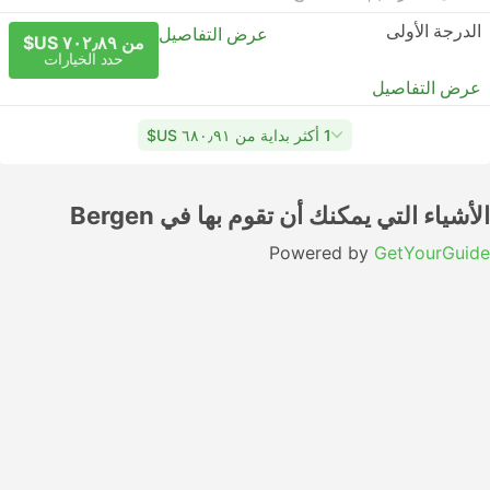
الدرجة الأولى
عرض التفاصيل
من ٧٠٢٫٨٩ US$
حدد الخيارات
عرض التفاصيل
1 أكثر بداية من ٦٨٠٫٩١ US$
الأشياء التي يمكنك أن تقوم بها في Bergen
Powered by
GetYourGuide