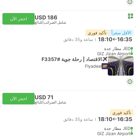
USD 186
احجز الآن
شامل الضرائب
|
للبالغ
الأقل سعراً
تأكيد فوري
18:10
16:35
١ ساعة و‫35 دقائق
JED مطار جدة
GIZ Jizan Airport
الاقتصاد | رحلة جوية #F3357
Flyadeal
USD 71
احجز الآن
شامل الضرائب
|
للبالغ
تأكيد فوري
18:10
16:35
١ ساعة و‫35 دقائق
JED مطار جدة
GIZ Jizan Airport