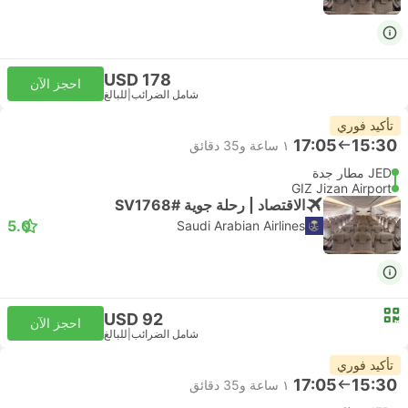
USD 178
احجز الآن
شامل الضرائب
|
للبالغ
تأكيد فوري
17:05
15:30
١ ساعة و‫35 دقائق
JED مطار جدة
GIZ Jizan Airport
الاقتصاد | رحلة جوية #SV1768
5.0
Saudi Arabian Airlines
USD 92
احجز الآن
شامل الضرائب
|
للبالغ
تأكيد فوري
17:05
15:30
١ ساعة و‫35 دقائق