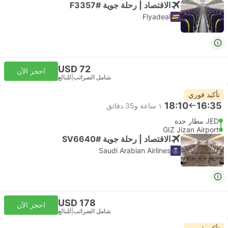
الاقتصاد | رحلة جوية #F3357
Flyadeal
USD 72
احجز الآن
شامل الضرائب
|
للبالغ
تأكيد فوري
18:10
16:35
١ ساعة و‫35 دقائق
JED مطار جدة
GIZ Jizan Airport
الاقتصاد | رحلة جوية #SV6640
Saudi Arabian Airlines
USD 178
احجز الآن
شامل الضرائب
|
للبالغ