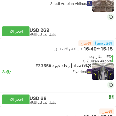
Saudi Arabian Airlines
USD 269
احجز الآن
شامل الضرائب
|
للبالغ
الأقل سعراً
الأسرع
16:40
15:15
١ ساعة و‫25 دقائق
JED مطار جدة
GIZ Jizan Airport
الاقتصاد | رحلة جوية #F3355
3.0
Flyadeal
USD 68
احجز الآن
شامل الضرائب
|
للبالغ
الأسرع