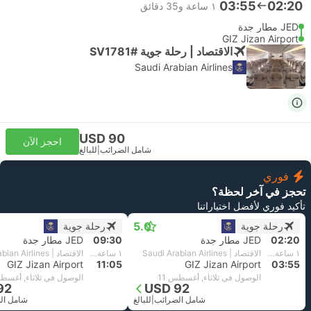
03:55
02:20
١ ساعة و‫35 دقائق
JED مطار جدة
GIZ Jizan Airport
الاقتصاد | رحلة جوية #SV1781
Saudi Arabian Airlines
USD 90
احجز الآن
شامل الضرائب
|
للبالغ
فوري
تحجز في آخر لحظة؟
تأكيد فوري لأفضل اختياراتنا
5.0
رحلة جوية
رحلة جوية
02:20
JED مطار جدة
09:30
JED مطار جدة
١ ساعة و‫35 دقائق
الاقتصاد | Saudi Arabian Airlines
١ ساعة و‫35 دقائق
الاقتصاد | Saudi Arabian Airlines
GIZ Jizan Airport
11:05
GIZ Jizan Airport
03:55
الوصول في ثلاثاء, أغسطس 11
الوصول في ثلاثاء, أغسطس
92
USD 92
شامل الضرائب
|
للبالغ
شامل ال