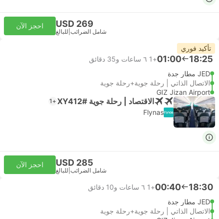
USD 269
احجز الآن
شامل الضرائب
|
للبالغ
تأكيد فوري
01:00
18:25
+1
٦ ساعات و‫35 دقائق
JED مطار جدة
الاتصال الذاتي | رحلة جوية+رحلة جوية
GIZ Jizan Airport
الاقتصاد | رحلة جوية #XY412
+1
Flynas
USD 285
احجز الآن
شامل الضرائب
|
للبالغ
00:40
18:30
+1
٦ ساعات و‫10 دقائق
JED مطار جدة
الاتصال الذاتي | رحلة جوية+رحلة جوية