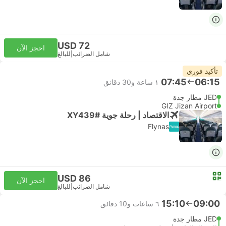
USD 72
احجز الآن
شامل الضرائب
|
للبالغ
تأكيد فوري
07:45
06:15
١ ساعة و‫30 دقائق
JED مطار جدة
GIZ Jizan Airport
الاقتصاد | رحلة جوية #XY439
Flynas
USD 86
احجز الآن
شامل الضرائب
|
للبالغ
15:10
09:00
٦ ساعات و‫10 دقائق
JED مطار جدة