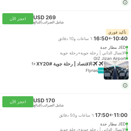
USD 269
احجز الآن
شامل الضرائب
|
للبالغ
تأكيد فوري
16:50
10:40
٦ ساعات و‫10 دقائق
JED مطار جدة
الاتصال الذاتي | رحلة جوية+رحلة جوية
GIZ Jizan Airport
الاقتصاد | رحلة جوية #XY20
+1
Flynas
USD 170
احجز الآن
شامل الضرائب
|
للبالغ
17:50
11:00
٦ ساعات و‫50 دقائق
JED مطار جدة
الاتصال الذاتي | رحلة جوية+رحلة جوية