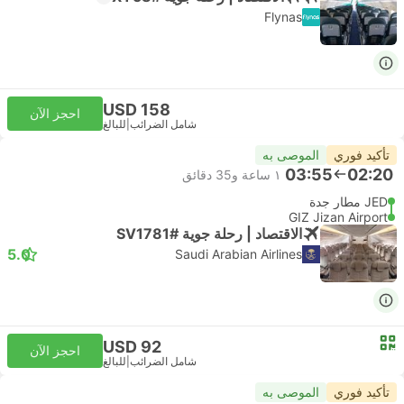
Flynas
USD 158
احجز الآن
شامل الضرائب
|
للبالغ
تأكيد فوري
الموصى به
03:55
02:20
١ ساعة و‫35 دقائق
JED مطار جدة
GIZ Jizan Airport
الاقتصاد | رحلة جوية #SV1781
5.0
Saudi Arabian Airlines
USD 92
احجز الآن
شامل الضرائب
|
للبالغ
تأكيد فوري
الموصى به