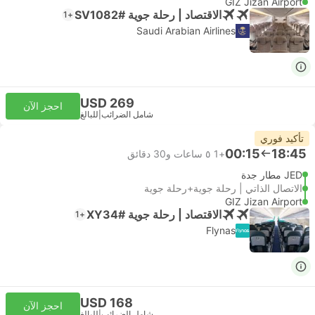
GIZ Jizan Airport
الاقتصاد | رحلة جوية #SV1082
+1
Saudi Arabian Airlines
USD 269
احجز الآن
شامل الضرائب
|
للبالغ
تأكيد فوري
00:15
18:45
+1
٥ ساعات و‫30 دقائق
JED مطار جدة
الاتصال الذاتي | رحلة جوية+رحلة جوية
GIZ Jizan Airport
الاقتصاد | رحلة جوية #XY34
+1
Flynas
USD 168
احجز الآن
شامل الضرائب
|
للبالغ