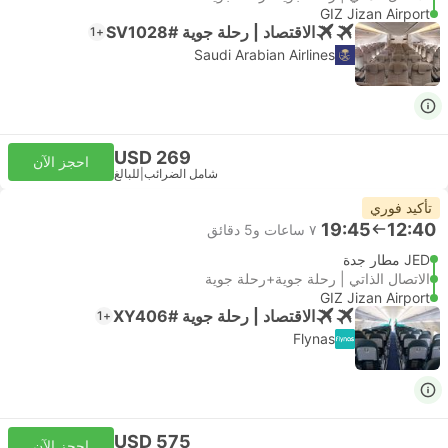
GIZ Jizan Airport
الاقتصاد | رحلة جوية #SV1028
+1
Saudi Arabian Airlines
USD 269
احجز الآن
شامل الضرائب
|
للبالغ
تأكيد فوري
19:45
12:40
٧ ساعات و‫5 دقائق
JED مطار جدة
الاتصال الذاتي | رحلة جوية+رحلة جوية
GIZ Jizan Airport
الاقتصاد | رحلة جوية #XY406
+1
Flynas
USD 575
احجز الآن