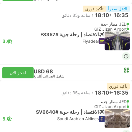
الأقل سعراً
تأكيد فوري
18:10
16:35
١ ساعة و‫35 دقائق
JED مطار جدة
GIZ Jizan Airport
الاقتصاد | رحلة جوية #F3357
3.0
Flyadeal
USD 68
احجز الآن
شامل الضرائب
|
للبالغ
تأكيد فوري
18:10
16:35
١ ساعة و‫35 دقائق
JED مطار جدة
GIZ Jizan Airport
الاقتصاد | رحلة جوية #SV6640
5.0
Saudi Arabian Airlines