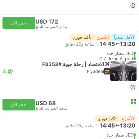
USD 172
احجز الآن
شامل الضرائب
|
للبالغ
الأقل سعراً
الأسرع
تأكيد فوري
14:45
13:20
١ ساعة و‫25 دقائق
JED مطار جدة
GIZ Jizan Airport
الاقتصاد | رحلة جوية #F3353
3.0
Flyadeal
USD 68
احجز الآن
شامل الضرائب
|
للبالغ
الأسرع
تأكيد فوري
14:45
13:20
١ ساعة و‫25 دقائق
JED مطار جدة