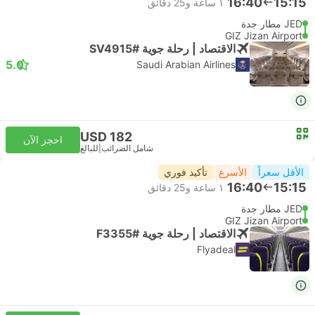
16:40
15:15
١ ساعة و‫25 دقائق
JED مطار جدة
GIZ Jizan Airport
الاقتصاد | رحلة جوية #SV4915
5.0
Saudi Arabian Airlines
USD 182
احجز الآن
شامل الضرائب
|
للبالغ
الأقل سعراً
الأسرع
تأكيد فوري
16:40
15:15
١ ساعة و‫25 دقائق
JED مطار جدة
GIZ Jizan Airport
الاقتصاد | رحلة جوية #F3355
Flyadeal