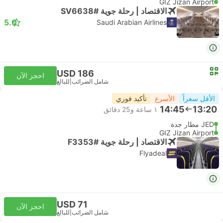
GIZ Jizan Airport
الاقتصاد | رحلة جوية #SV6638
5.0
Saudi Arabian Airlines
USD 186
احجز الآن
شامل الضرائب
|
للبالغ
الأقل سعراً
الأسرع
تأكيد فوري
14:45
13:20
١ ساعة و‫25 دقائق
JED مطار جدة
GIZ Jizan Airport
الاقتصاد | رحلة جوية #F3353
Flyadeal
USD 71
احجز الآن
شامل الضرائب
|
للبالغ