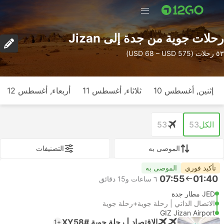
رحلات جوية من جدة إلى Jizan
٥٣ رحلات (USD 68 – USD 575)
إثنين, أغسطس 10
ثلاثاء, أغسطس 11
أربعاء, أغسطس 12
الكل
53
53
الموصى به
التصنيفات
تأكيد فوري
الموصى به
07:55
01:40
٦ ساعات و‫15 دقائق
JED مطار جدة
الاتصال الذاتي | رحلة جوية+رحلة جوية
GIZ Jizan Airport
الاقتصاد | رحلة جوية #XY58
+1