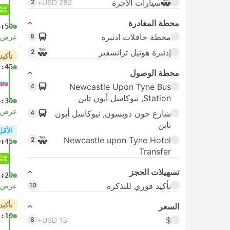
سيارات الأجرة
2
USD 282+
محطة المغادرة
3:50
محطة حافلات ادنبره
8
عرض ا
إدنبرة هوتيل ترانسفير
2
تأكيد
1:45
محطة الوصول
Newcastle Upon Tyne Bus
4
Station, نيوكاسل أبون تاين
4:30
عرض ا
شارع جون دوبسون, نيوكاسل أبون
4
تاين
الأقل
Newcastle upon Tyne Hotel
2
0:45
Transfer
تسهيلات الحجز
3:20
تأكيد فوري للتذكرة
10
عرض ا
تأكيد
السعر
1:10
$
8
USD 13+