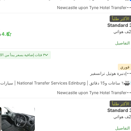
Newcastle upon Tyne Hotel Transfer
-
 الأكثر طلباً
Standard 
يّف هوائي
4.8
لتفاصيل
٣ فئات إضافية بسعر يبدأ من USD 491
 فوري
-
إدنبرة هوتيل ترانسفير
٦ ساعات و‫15 دقائق
| National Transfer Services Edinburg
|
سيارات 
Newcastle upon Tyne Hotel Transfer
-
 الأكثر طلباً
Standard 
يّف هوائي
لتفاصيل