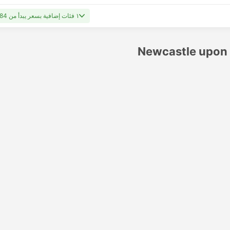
١ فئات إضافية بسعر يبدأ من USD 384