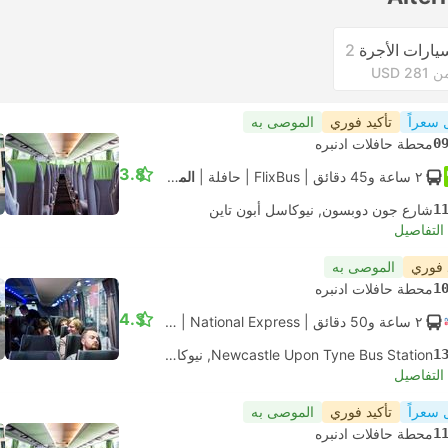
يارات الأجرة
2
 USD 281
 سعراً
تأكيد فوري
الموصى به
0
محطة حافلات ادنبره
3.8
٢ ساعة و‫45 دقائق
| FlixBus
|
حافلة
|
المعيار
1
شارع جون دوبسون, نيوكاسل أبون تاين
لتفاصيل
 فوري
الموصى به
1
محطة حافلات ادنبره
4.3
٢ ساعة و‫50 دقائق
| National Express
|
حافلة
|
قياسي مكيف
1
Newcastle Upon Tyne Bus Station, نيوكاسل أبون تاين
لتفاصيل
 سعراً
تأكيد فوري
الموصى به
1
محطة حافلات ادنبره