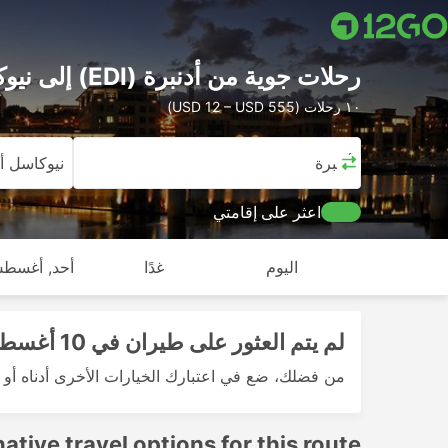
رحلات جوية من أدنبرة (EDI) إلى نيوكاسل أبون تاين
١٠ رحلات (USD 12 – USD 555)
أدنبرة
نيوكاسل أب
اعثر على إقامتي
اليوم
غدًا
أحد, أغسطس
لم يتم العثور على طيران في 10 أغسطس 2026
من فضلك، ضع في اعتبارك الخيارات الأخرى أدناه أو ج
native travel options for this route