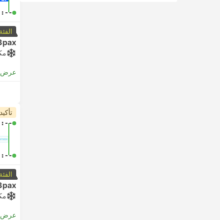
-:--
الفئة
3pax
مك
عرض ا
تأكيد
-:--
-:--
الفئة
3pax
مك
عرض ا