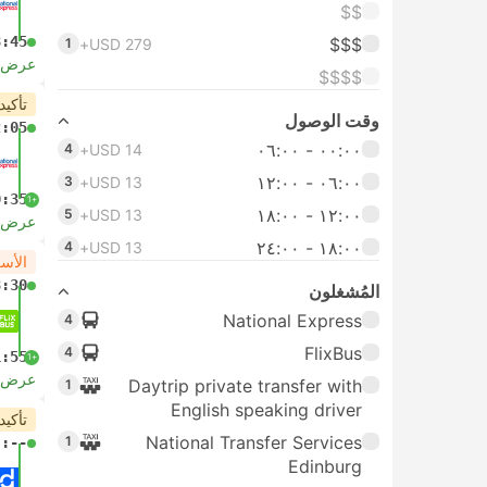
$$
3:45
$$$
1
USD 279+
عرض ا
$$$$
تأكيد
وقت الوصول
2:05
٠٠:٠٠ ‏- ٠٦:٠٠
4
USD 14+
٠٦:٠٠ ‏- ١٢:٠٠
3
USD 13+
0:35
+1
١٢:٠٠ ‏- ١٨:٠٠
5
USD 13+
عرض ا
١٨:٠٠ ‏-‏ ٢٤:٠٠
4
USD 13+
الأس
3:30
المُشغلون
National Express
4
FlixBus
4
1:55
+1
عرض ا
Daytrip private transfer with
1
English speaking driver
تأكيد
National Transfer Services
1
-:--
Edinburg