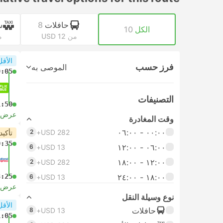
حافلات
8
س
الكل
10
من USD 12
من
الأقل
فرز حسب
الموصى به
9:05
التصنيفات
1:50
عرض ا
وقت المغادرة
٠٠:٠٠ ‏- ٠٦:٠٠
2
USD 282+
تأكيد
0:35
٠٦:٠٠ ‏- ١٢:٠٠
6
USD 13+
١٢:٠٠ ‏- ١٨:٠٠
2
USD 282+
١٨:٠٠ ‏-‏ ٢٤:٠٠
3:25
6
USD 13+
عرض ا
نوع وسيلة النقل
الأقل
حافلات
8
USD 13+
1:05