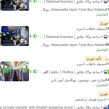
4.3
٢ ساعة و‫35 دقائق
| National Express
|
حافلة
|
قياسي مكيف
2
Newcastle Upon Tyne Bus Station, نيوكاسل أبون تاين
لتفاصيل
 فوري
2
محطة حافلات ادنبره
4.3
٢ ساعة و‫30 دقائق
| National Express
|
حافلة
|
قياسي مكيف
0
Newcastle Upon Tyne Bus Station, نيوكاسل أبون تاين
لتفاصيل
رع
تأكيد فوري
2
محطة حافلات ادنبره
3.8
٢ ساعة و‫25 دقائق
| FlixBus
|
حافلة
|
المعيار
0
شارع جون دوبسون, نيوكاسل أبون تاين
لتفاصيل
 فوري
-
إدنبرة هوتيل ترانسفير
٢ ساعة و‫28 دقائق
| Daytrip private transfer with English speaking driver