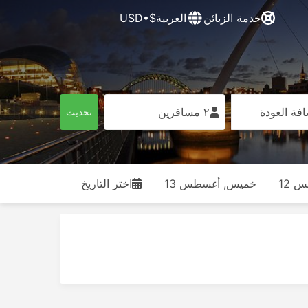
خدمة الزبائن
العربية
$•USD
فة العودة
٢ مسافرين
تحديث
 12
خميس, أغسطس 13
اختر التاريخ