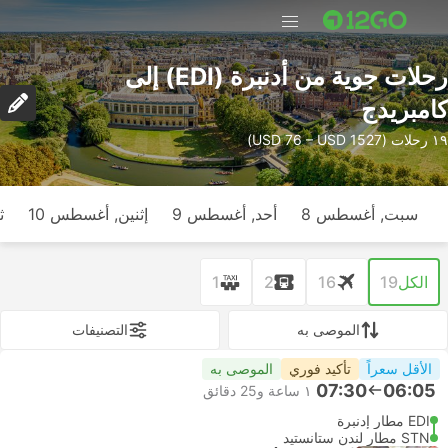
رحلات جوية من أدنبرة (EDI) إلى
كامبريدج
١٩ رحلات (USD 76 – USD 1527)
سبت, أغسطس 8
أحد, أغسطس 9
إثنين, أغسطس 10
ث
الكل
19
16
2
1
الموصى به
التصنيفات
الأقل سعراً
تأكيد فوري
الموصى به
07:30
06:05
١ ساعة و‫25 دقائق
EDI مطار إدنبرة
STN مطار لندن ستانستيد