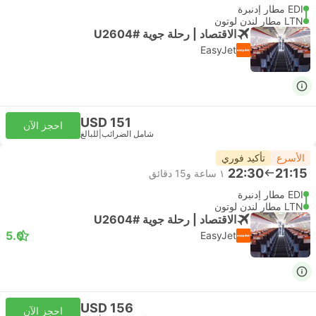
EDI مطار إدنبرة
LTN مطار لندن لوتون
الاقتصاد | رحلة جوية #U2604
EasyJet
USD 151
احجز الآن
شامل الضرائب
|
للبالغ
الأسرع
تأكيد فوري
22:30
21:15
١ ساعة و‫15 دقائق
EDI مطار إدنبرة
LTN مطار لندن لوتون
الاقتصاد | رحلة جوية #U2604
5.0
EasyJet
USD 156
احجز الآن