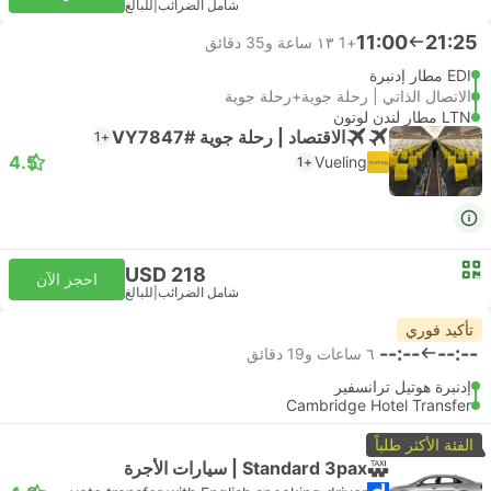
شامل الضرائب
|
للبالغ
11:00
21:25
+1
١٣ ساعة و‫35 دقائق
EDI مطار إدنبرة
الاتصال الذاتي | رحلة جوية+رحلة جوية
LTN مطار لندن لوتون
الاقتصاد | رحلة جوية #VY7847
+1
4.5
Vueling
+1
USD 218
احجز الآن
شامل الضرائب
|
للبالغ
تأكيد فوري
--:--
--:--
٦ ساعات و‫19 دقائق
إدنبرة هوتيل ترانسفير
Cambridge Hotel Transfer
الفئة الأكثر طلباً
Standard 3pax | سيارات الأجرة