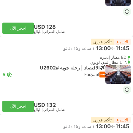
USD 128
احجز الآن
شامل الضرائب
|
للبالغ
الأسرع
تأكيد فوري
13:00
11:45
١ ساعة و‫15 دقائق
EDI مطار إدنبرة
LTN مطار لندن لوتون
الاقتصاد | رحلة جوية #U2602
5.0
EasyJet
USD 132
احجز الآن
شامل الضرائب
|
للبالغ
الأسرع
تأكيد فوري
13:00
11:45
١ ساعة و‫15 دقائق