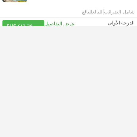
شامل الضرائب
|
للبالغ
للبالغ
الدرجة الأولى
عرض التفاصيل
من ٤١٦٫٦٩ US$
حدد الخيارات
عرض التفاصيل
1 أكثر بداية من ٣٢٩٫١٥ US$
ممر السكك الحديدية
EuRail Pass
Eurail Global Continuous Pass
Unlock over 30,000 destinations in 33 countries with
Eurail Pass. Unlimited rides in the first and second class.
Choose continuous pass and travel within a specific
period of time.
الأيام:
15 - 22 - 30 - 60 - 90