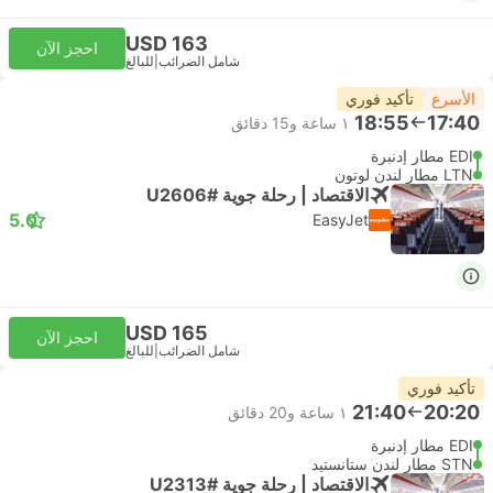
USD 163
احجز الآن
شامل الضرائب
|
للبالغ
الأسرع
تأكيد فوري
18:55
17:40
١ ساعة و‫15 دقائق
EDI مطار إدنبرة
LTN مطار لندن لوتون
الاقتصاد | رحلة جوية #U2606
5.0
EasyJet
USD 165
احجز الآن
شامل الضرائب
|
للبالغ
تأكيد فوري
21:40
20:20
١ ساعة و‫20 دقائق
EDI مطار إدنبرة
STN مطار لندن ستانستيد
الاقتصاد | رحلة جوية #U2313