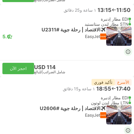
شامل الضرائب
|
للبالغ
13:15
11:50
١ ساعة و‫25 دقائق
EDI مطار إدنبرة
STN مطار لندن ستانستيد
الاقتصاد | رحلة جوية #U2311
5.0
EasyJet
USD 114
احجز الآن
شامل الضرائب
|
للبالغ
الأسرع
تأكيد فوري
18:55
17:40
١ ساعة و‫15 دقائق
EDI مطار إدنبرة
LTN مطار لندن لوتون
الاقتصاد | رحلة جوية #U2606
EasyJet