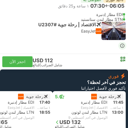
07:30
06:05
١ ساعة و‫25 دقائق
EDI مطار إدنبرة
STN مطار لندن ستانستيد
الاقتصاد | رحلة جوية #U2307
EasyJet
USD 112
احجز الآن
شامل الضرائب
|
للبالغ
فوري
تحجز في آخر لحظة؟
تأكيد فوري لأفضل اختياراتنا
5.0
رحلة جوية
رحلة جوية
11:45
EDI مطار إدنبرة
17:40
EDI مطار إدنبرة
١ ساعة و‫15 دقائق
الاقتصاد | EasyJet
١ ساعة و‫15 دقائق
الاقتصاد | EasyJet
13:00
LTN مطار لندن لوتون
18:55
LTN مطار لندن لوتون
الوصول في أحد, أغسطس 9
الوصول في أحد, أغسطس 
165
USD 132
شامل الضرائب
|
للبالغ
شامل ال