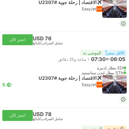
الاقتصاد | رحلة جوية #U2307
EasyJet
USD 76
احجز الآن
شامل الضرائب
|
للبالغ
الأقل سعراً
الموصى به
07:30
06:05
١ ساعة و‫25 دقائق
EDI مطار إدنبرة
STN مطار لندن ستانستيد
الاقتصاد | رحلة جوية #U2307
5.0
EasyJet
USD 78
احجز الآن
شامل الضرائب
|
للبالغ
تأكيد فوري
الموصى به