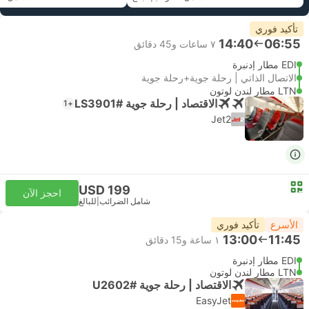
تأكيد فوري
14:40
06:55
٧ ساعات و‫45 دقائق
EDI مطار إدنبرة
الاتصال الذاتي | رحلة جوية+رحلة جوية
LTN مطار لندن لوتون
الاقتصاد | رحلة جوية #LS3901
+1
Jet2
USD 199
احجز الآن
شامل الضرائب
|
للبالغ
الأسرع
تأكيد فوري
13:00
11:45
١ ساعة و‫15 دقائق
EDI مطار إدنبرة
LTN مطار لندن لوتون
الاقتصاد | رحلة جوية #U2602
EasyJet