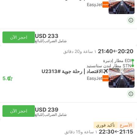
EasyJet
USD 233
احجز الآن
شامل الضرائب
|
للبالغ
21:40
20:20
١ ساعة و‫20 دقائق
EDI مطار إدنبرة
STN مطار لندن ستانستيد
الاقتصاد | رحلة جوية #U2313
5.0
EasyJet
USD 239
احجز الآن
شامل الضرائب
|
للبالغ
الأسرع
تأكيد فوري
22:30
21:15
١ ساعة و‫15 دقائق