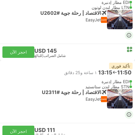
EDI مطار إدنبرة
LTN مطار لندن لوتون
الاقتصاد | رحلة جوية #U2602
EasyJet
USD 145
احجز الآن
شامل الضرائب
|
للبالغ
تأكيد فوري
13:15
11:50
١ ساعة و‫25 دقائق
EDI مطار إدنبرة
STN مطار لندن ستانستيد
الاقتصاد | رحلة جوية #U2311
EasyJet
USD 111
احجز الآن