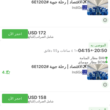
الاقتصاد | رحلة جوية #6E1202
IndiGo
USD 172
احجز الآن
شامل الضرائب
|
للبالغ
الموصى به
04:15
20:50
+1
٤ ساعات و‫55 دقائق
BAH مطار المنامة
BOM مطار مومباي
الاقتصاد | رحلة جوية #6E1202
4.7
IndiGo
USD 158
احجز الآن
شامل الضرائب
|
للبالغ
الموصى به