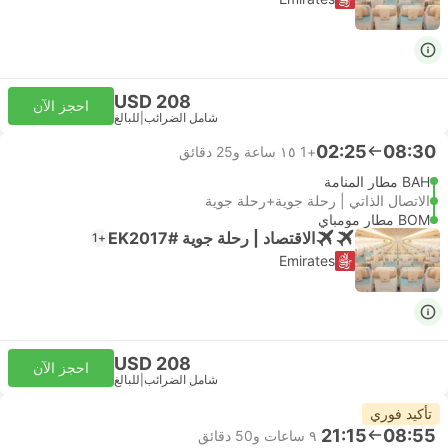
USD 208
احجز الآن
شامل الضرائب
|
للبالغ
02:25
08:30
+1
١٥ ساعة و‫25 دقائق
BAH مطار المنامة
الاتصال الذاتي | رحلة جوية+رحلة جوية
BOM مطار مومباي
الاقتصاد | رحلة جوية #EK2017
+1
Emirates
USD 208
احجز الآن
شامل الضرائب
|
للبالغ
تأكيد فوري
21:15
08:55
٩ ساعات و‫50 دقائق