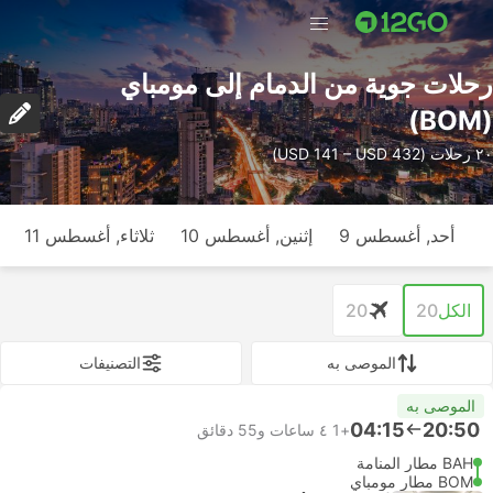
رحلات جوية من الدمام إلى مومباي
(BOM)
٢٠ رحلات (USD 141 – USD 432)
أحد, أغسطس 9
إثنين, أغسطس 10
ثلاثاء, أغسطس 11
الكل
20
20
الموصى به
التصنيفات
الموصى به
04:15
20:50
+1
٤ ساعات و‫55 دقائق
BAH مطار المنامة
BOM مطار مومباي