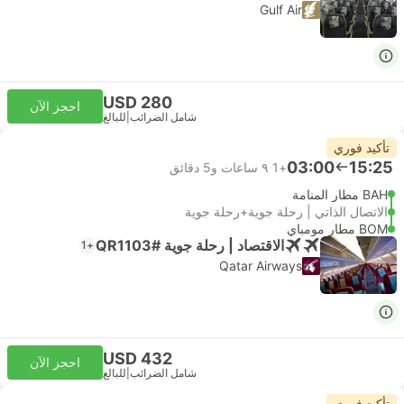
Gulf Air
USD 280
احجز الآن
شامل الضرائب
|
للبالغ
تأكيد فوري
03:00
15:25
+1
٩ ساعات و‫5 دقائق
BAH مطار المنامة
الاتصال الذاتي | رحلة جوية+رحلة جوية
BOM مطار مومباي
الاقتصاد | رحلة جوية #QR1103
+1
Qatar Airways
USD 432
احجز الآن
شامل الضرائب
|
للبالغ
تأكيد فوري