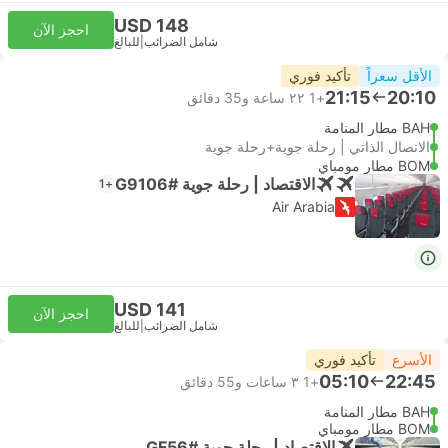
USD 148
احجز الآن
شامل الضرائب
|
للبالغ
الأقل سعراً
تأكيد فوري
21:15
20:10
+1
٢٢ ساعة و‫35 دقائق
BAH مطار المنامة
الاتصال الذاتي | رحلة جوية+رحلة جوية
BOM مطار مومباي
الاقتصاد | رحلة جوية #G9106
+1
Air Arabia
USD 141
احجز الآن
شامل الضرائب
|
للبالغ
الأسرع
تأكيد فوري
05:10
22:45
+1
٣ ساعات و‫55 دقائق
BAH مطار المنامة
BOM مطار مومباي
الاقتصاد | رحلة جوية #GF56