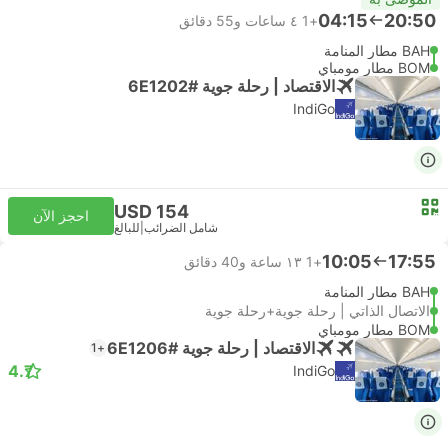
04:15
20:50
+1
٤ ساعات و‫55 دقائق
BAH مطار المنامة
BOM مطار مومباي
الاقتصاد | رحلة جوية #6E1202
IndiGo
USD 154
احجز الآن
شامل الضرائب
|
للبالغ
10:05
17:55
+1
١٣ ساعة و‫40 دقائق
BAH مطار المنامة
الاتصال الذاتي | رحلة جوية+رحلة جوية
BOM مطار مومباي
الاقتصاد | رحلة جوية #6E1206
+1
4.7
IndiGo