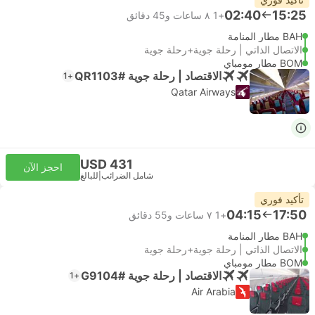
02:40
15:25
+1
٨ ساعات و‫45 دقائق
BAH مطار المنامة
الاتصال الذاتي | رحلة جوية+رحلة جوية
BOM مطار مومباي
الاقتصاد | رحلة جوية #QR1103
+1
Qatar Airways
USD 431
احجز الآن
شامل الضرائب
|
للبالغ
تأكيد فوري
04:15
17:50
+1
٧ ساعات و‫55 دقائق
BAH مطار المنامة
الاتصال الذاتي | رحلة جوية+رحلة جوية
BOM مطار مومباي
الاقتصاد | رحلة جوية #G9104
+1
Air Arabia