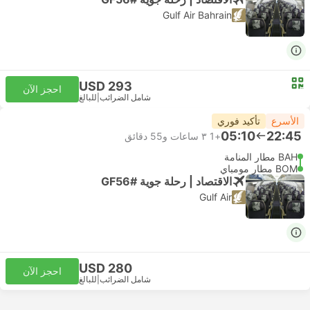
Gulf Air Bahrain
USD 293
احجز الآن
شامل الضرائب
|
للبالغ
الأسرع
تأكيد فوري
05:10
22:45
+1
٣ ساعات و‫55 دقائق
BAH مطار المنامة
BOM مطار مومباي
الاقتصاد | رحلة جوية #GF56
Gulf Air
USD 280
احجز الآن
شامل الضرائب
|
للبالغ