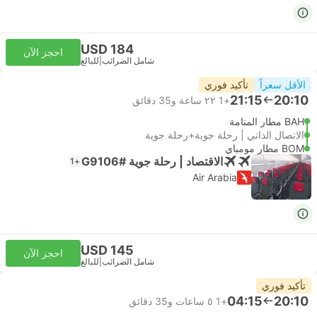
USD 184
احجز الآن
شامل الضرائب
|
للبالغ
الأقل سعراً
تأكيد فوري
21:15
20:10
+1
٢٢ ساعة و‫35 دقائق
BAH مطار المنامة
الاتصال الذاتي | رحلة جوية+رحلة جوية
BOM مطار مومباي
الاقتصاد | رحلة جوية #G9106
+1
Air Arabia
USD 145
احجز الآن
شامل الضرائب
|
للبالغ
تأكيد فوري
04:15
20:10
+1
٥ ساعات و‫35 دقائق