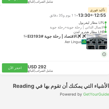
شامل الضرائب
|
للبالغ
تأكيد فوري
13:30
12:55
+1
1 يوم و‫35 دقائق
LPL مطار ليفربول
الاتصال الذاتي | رحلة جوية+رحلة جوية
LHR مطار هيثرو, لندن
الاقتصاد | رحلة جوية #EI3193
+1
Aer Lingus
USD 292
احجز الآن
شامل الضرائب
|
للبالغ
الأشياء التي يمكنك أن تقوم بها في Reading
Powered by
GetYourGuide