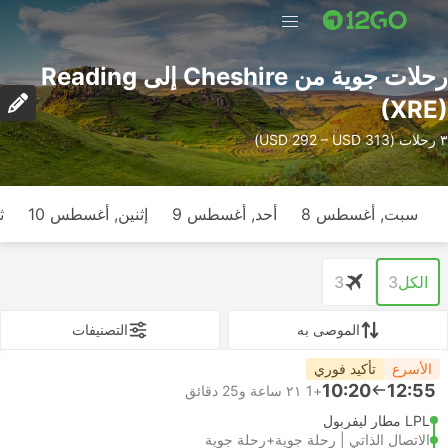
رحلات جوية من Cheshire إلى Reading
(XRE)
٣ رحلات (USD 292 – USD 313)
سبت, أغسطس 8
أحد, أغسطس 9
إثنين, أغسطس 10
ث
الكل
3
3
الموصى به
التصنيفات
الأسرع
تأكيد فوري
10:20
12:55
+1
٢١ ساعة و‫25 دقائق
LPL مطار ليفربول
الاتصال الذاتي | رحلة جوية+رحلة جوية