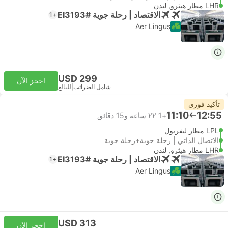
LHR مطار هيثرو, لندن
الاقتصاد | رحلة جوية #EI3193
+1
Aer Lingus
USD 299
احجز الآن
شامل الضرائب
|
للبالغ
تأكيد فوري
11:10
12:55
+1
٢٢ ساعة و‫15 دقائق
LPL مطار ليفربول
الاتصال الذاتي | رحلة جوية+رحلة جوية
LHR مطار هيثرو, لندن
الاقتصاد | رحلة جوية #EI3193
+1
Aer Lingus
USD 313
احجز الآن