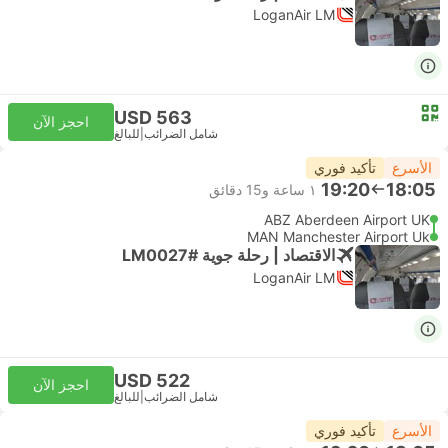
LoganAir LM
USD 563
احجز الآن
شامل الضرائب
|
للبالغ
الأسرع
تأكيد فوري
19:20
18:05
١ ساعة و‫15 دقائق
ABZ Aberdeen Airport UK
MAN Manchester Airport Uk
الاقتصاد | رحلة جوية #LM0027
LoganAir LM
USD 522
احجز الآن
شامل الضرائب
|
للبالغ
الأسرع
تأكيد فوري