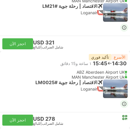
MAN Manchester Airport Uk
الاقتصاد | رحلة جوية #LM21
Loganair
USD 321
احجز الآن
شامل الضرائب
|
للبالغ
الأسرع
تأكيد فوري
15:45
14:30
١ ساعة و‫15 دقائق
ABZ Aberdeen Airport UK
MAN Manchester Airport Uk
الاقتصاد | رحلة جوية #LM0025
Loganair
USD 278
احجز الآن
شامل الضرائب
|
للبالغ