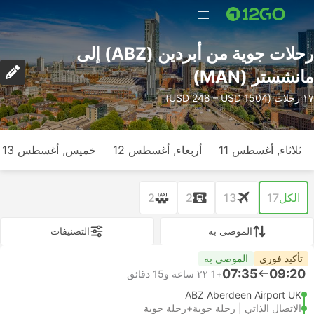
رحلات جوية من أبردين (ABZ) إلى
مانشستر (MAN)
١٧ رحلات (USD 248 – USD 1504)
ثلاثاء, أغسطس 11
أربعاء, أغسطس 12
خميس, أغسطس 13
الكل
17
13
2
2
الموصى به
التصنيفات
تأكيد فوري
الموصى به
07:35
09:20
+1
٢٢ ساعة و‫15 دقائق
ABZ Aberdeen Airport UK
الاتصال الذاتي | رحلة جوية+رحلة جوية