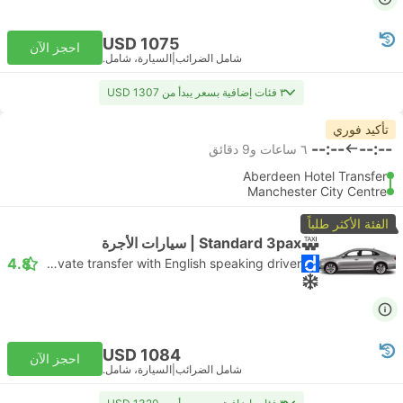
USD 1075
احجز الآن
شامل الضرائب
|
السيارة، شامل.
٣ فئات إضافية بسعر يبدأ من USD 1307
تأكيد فوري
--:--
--:--
٦ ساعات و‫9 دقائق
Aberdeen Hotel Transfer
Manchester City Centre
الفئة الأكثر طلباً
Standard 3pax | سيارات الأجرة
4.8
Daytrip private transfer with English speaking driver
USD 1084
احجز الآن
شامل الضرائب
|
السيارة، شامل.