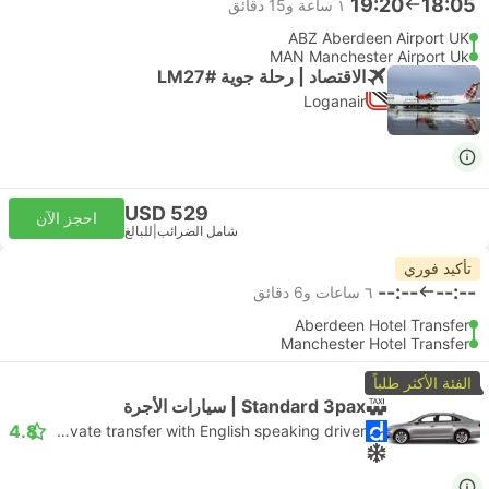
19:20
18:05
١ ساعة و‫15 دقائق
ABZ Aberdeen Airport UK
MAN Manchester Airport Uk
الاقتصاد | رحلة جوية #LM27
Loganair
USD 529
احجز الآن
شامل الضرائب
|
للبالغ
تأكيد فوري
--:--
--:--
٦ ساعات و‫6 دقائق
Aberdeen Hotel Transfer
Manchester Hotel Transfer
الفئة الأكثر طلباً
Standard 3pax | سيارات الأجرة
4.8
Daytrip private transfer with English speaking driver